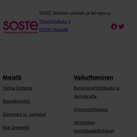
SOSTE Suomen sosiaali ja terveys ry
Yliopistonkatu 5
Faceboo
Twitte
00100 Helsinki
Meistä
Vaikuttaminen
Tietoa Sostesta
Kansalaisyhteiskunta ja
demokratia
Jäsenjärjestöt
Hyvinvointitalous
Jäsenedut ja -palvelut
Järjestöjen
Hae jäseneksi
toimintaedellytykset