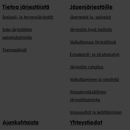
Tietoa järjestöistä
Jäsenjärjestöille
Sosiaali- ja terveysjärjestöt
Jäsen­edut ja -palvelut
Sote-järjestöjen
Järjestön hyvä hallinto
palvelutoiminta
Vaikuttavuus järjestöissä
Teemapäivät
Ennakointi- ja strategiatyö
Järjestön rahoitus
Vaikuttaminen ja viestintä
Ilmastoystävällinen
järjestötoiminta
Innovaatiot ja kehittäminen
Ajankohtaista
Yhteystiedot