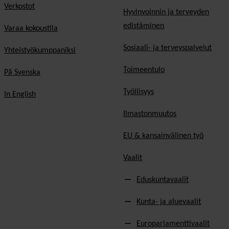
Verkostot
Hyvinvoinnin ja terveyden
edistäminen
Varaa kokoustila
Sosiaali- ja terveyspalvelut
Yhteistyökumppaniksi
Toimeentulo
På Svenska
Työllisyys
In English
Ilmastonmuutos
EU & kansainvälinen työ
Vaalit
Eduskuntavaalit
Kunta- ja aluevaalit
Europarlamenttivaalit