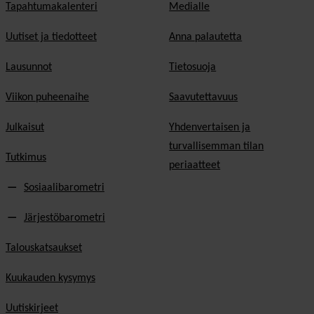
Tapahtumakalenteri
Medialle
Uutiset ja tiedotteet
Anna palautetta
Lausunnot
Tietosuoja
Viikon puheenaihe
Saavutettavuus
Julkaisut
Yhdenvertaisen ja
turvallisemman tilan
Tutkimus
periaatteet
Sosiaalibarometri
Järjestöbarometri
Talouskatsaukset
Kuukauden kysymys
Uutiskirjeet