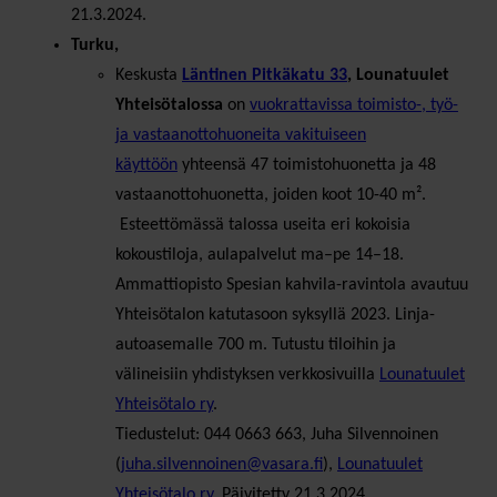
21.3.2024.
Turku,
Keskusta
Läntinen Pitkäkatu 33
, Lounatuulet
Yhteisötalossa
on
vuokrattavissa toimisto-, työ-
ja vastaanottohuoneita vakituiseen
käyttöön
yhteensä 47 toimistohuonetta ja 48
vastaanottohuonetta, joiden koot 10-40 m².
Esteettömässä talossa useita eri kokoisia
kokoustiloja, aulapalvelut ma–pe 14–18.
Ammattiopisto Spesian kahvila-ravintola avautuu
Yhteisötalon katutasoon syksyllä 2023. Linja-
autoasemalle 700 m. Tutustu tiloihin ja
välineisiin yhdistyksen verkkosivuilla
Lounatuulet
Yhteisötalo ry
.
Tiedustelut: 044 0663 663, Juha Silvennoinen
(
juha.silvennoinen@vasara.fi
),
Lounatuulet
Yhteisötalo ry
. Päivitetty 21.3.2024.