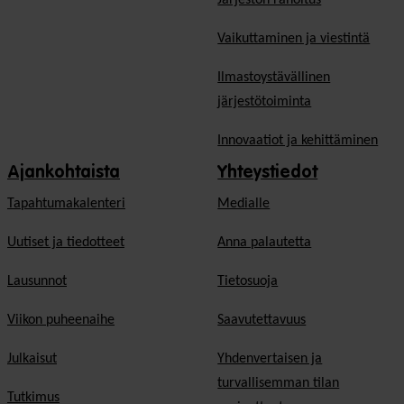
Vaikuttaminen ja viestintä
Ilmastoystävällinen
järjestötoiminta
Innovaatiot ja kehittäminen
Ajankohtaista
Yhteystiedot
Tapahtumakalenteri
Medialle
Uutiset ja tiedotteet
Anna palautetta
Lausunnot
Tietosuoja
Viikon puheenaihe
Saavutettavuus
Julkaisut
Yhdenvertaisen ja
turvallisemman tilan
Tutkimus