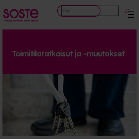
Siirry
Etsi
sisältöön
Toimitila­ratkaisut ja -muutokset