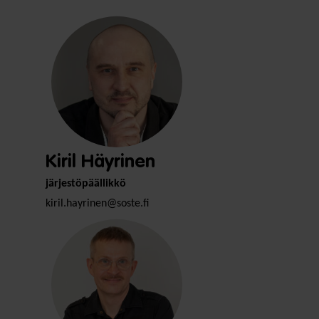
Kiril Häyrinen
järjestöpäällikkö
kiril.hayrinen@soste.fi