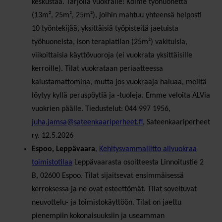
keskustaa. Tarjolla vuokralle: Kolme työhuonetta
(13m², 25m², 25m²), joihin mahtuu yhteensä helposti
10 työntekijää, yksittäisiä työpisteitä jaetuista
työhuoneista, ison terapiatilan (25m²) vakituisia,
viikoittaisia käyttövuoroja (ei vuokrata yksittäisille
kerroille). Tilat vuokrataan periaatteessa
kalustamattomina, mutta jos vuokraaja haluaa, meiltä
löytyy kyllä peruspöytiä ja -tuoleja. Emme veloita ALVia
vuokrien päälle. Tiedustelut: 044 997 1956,
juha.jamsa@sateenkaariperheet.fi
, Sateenkaariperheet
ry. 12.5.2026
Espoo, Leppävaara
,
Kehitysvammaliitto alivuokraa
toimistotilaa
Leppävaarasta osoitteesta Linnoitustie 2
B, 02600 Espoo. Tilat sijaitsevat ensimmäisessä
kerroksessa ja ne ovat esteettömät. Tilat soveltuvat
neuvottelu- ja toimistokäyttöön. Tilat on jaettu
pienempiin kokonaisuuksiin ja useamman