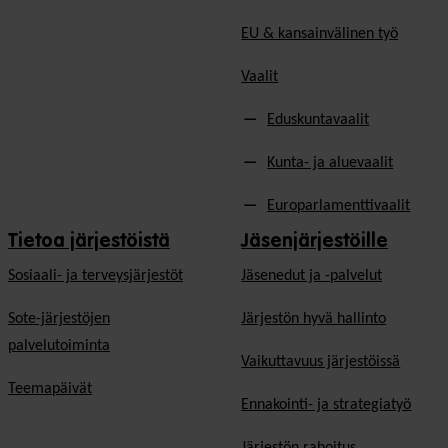
EU & kansainvälinen työ
Vaalit
Eduskuntavaalit
Kunta- ja aluevaalit
Europarlamenttivaalit
Tietoa järjestöistä
Jäsenjärjestöille
Sosiaali- ja terveysjärjestöt
Jäsen­edut ja -palvelut
Sote-järjestöjen
Järjestön hyvä hallinto
palvelutoiminta
Vaikuttavuus järjestöissä
Teemapäivät
Ennakointi- ja strategiatyö
Järjestön rahoitus