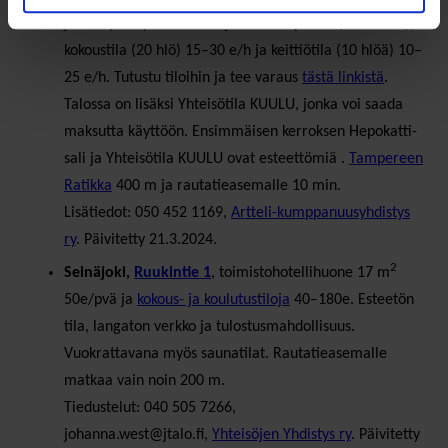
joka sopii myös teatteri- ja tanssikäyttöön (25–60e/h),
kokoustila (20 hlö) 15–30 e/h ja keittiötila (10 hlöä) 10–
25 e/h. Tutustu tiloihin ja tee varaus
tästä linkistä
.
Talossa on lisäksi Yhteisötila KUULU, jonka voi saada
maksutta käyttöön. Ensimmäisen kerroksen Hepokatti-
sali ja Yhteisötila KUULU ovat esteettömiä .
Tampereen
Ratikka
400 m ja rautatieasemalle 10 min.
Lisätiedot: 050 452 1169,
Artteli-kumppanuusyhdistys
ry
. Päivitetty 21.3.2024.
2
Seinäjoki,
R
uukintie 1
, toimistohotellihuone 17 m
50e/pvä ja
kokous- ja koulutustiloja
40–180e. Esteetön
tila, langaton verkko ja tulostusmahdollisuus.
Vuokrattavana myös saunatilat. Rautatieasemalle
matkaa vain noin 200 m.
Tiedustelut: 040 505 7266,
johanna.west@jtalo.fi,
Yhteisöjen Yhdistys ry
. Päivitetty