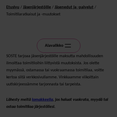
Etusivu
/
Jäsen­järjes­töille
/
Jäsen­edut ja -palvelut
/
Toimitila­ratkaisut ja -muutokset
Alavalikko
SOSTE tarjoaa jäsenjärjestöille maksutta mahdollisuuden
ilmoittaa toimitiloihin liittyvistä muutoksista. Jos olette
myymässä, ostamassa tai vuokraamassa toimitilaa, voitte
kertoa siitä verkkosivullamme. Vinkkaamme viikoittain
uutiskirjeessämme tarjonnasta tai tarpeista.
Lähesty meitä
lomakkeella
, jos haluat vuokrata, myydä tai
ostaa toimitilaa järjestöllesi.