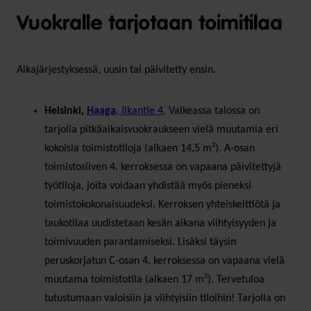
Vuokralle tarjotaan toimitilaa
Aikajärjestyksessä, uusin tai päivitetty ensin.
Helsinki,
Haaga
, Ilkantie 4
, Valkeassa talossa on
tarjolla pitkäaikaisvuokraukseen vielä muutamia eri
kokoisia toimistotiloja (alkaen 14,5 m²). A-osan
toimistosiiven 4. kerroksessa on vapaana päivitettyjä
työtiloja, joita voidaan yhdistää myös pieneksi
toimistokokonaisuudeksi. Kerroksen yhteiskeittiötä ja
taukotilaa uudistetaan kesän aikana viihtyisyyden ja
toimivuuden parantamiseksi. Lisäksi täysin
peruskorjatun C-osan 4. kerroksessa on vapaana vielä
muutama toimistotila (alkaen 17 m²). Tervetuloa
tutustumaan valoisiin ja viihtyisiin tiloihin! Tarjolla on