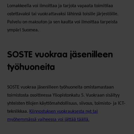
Lomakkeella voi ilmoittaa ja tarjota vapaata toimitilaa
ostettavaksi tai vuokrattavaksi lähinnä toisille järjestöille.
Palvelu on maksuton ja sen kautta voi ilmoittaa tarpeista
ympäri Suomea.
SOSTE vuokraa jäsenilleen
työhuoneita
SOSTE vuokraa jäsenilleen työhuoneita omistamastaan
toimistosta osoitteessa Yliopistonkatu 5. Vuokraan sisältyy
yhteisten tilojen käyttömahdollisuus, siivous, toimisto- ja ICT-
tekniikkaa.
Kiinnostuksen vuokrauksesta nyt tai
myöhemmässä vaiheessa voi jättää täällä.