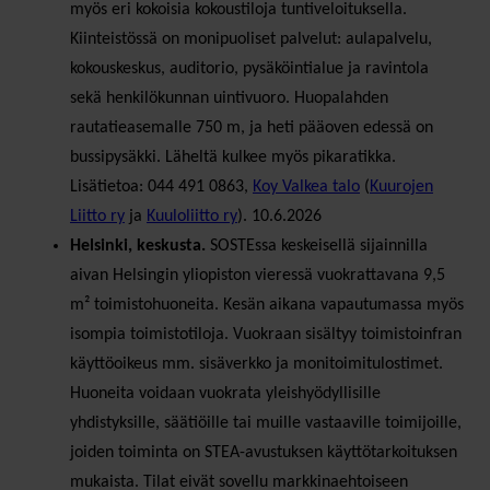
myös eri kokoisia kokoustiloja tuntiveloituksella.
Kiinteistössä on monipuoliset palvelut: aulapalvelu,
kokouskeskus, auditorio, pysäköintialue ja ravintola
sekä henkilökunnan uintivuoro. Huopalahden
rautatieasemalle 750 m, ja heti pääoven edessä on
bussipysäkki. Läheltä kulkee myös pikaratikka.
Lisätietoa: 044 491 0863,
Koy Valkea talo
(
Kuurojen
Liitto ry
ja
Kuuloliitto ry
). 10.6.2026
Helsinki, keskusta.
SOSTEssa keskeisellä sijainnilla
aivan Helsingin yliopiston vieressä vuokrattavana 9,5
m² toimistohuoneita. Kesän aikana vapautumassa myös
isompia toimistotiloja. Vuokraan sisältyy toimistoinfran
käyttöoikeus mm. sisäverkko ja monitoimitulostimet.
Huoneita voidaan vuokrata yleishyödyllisille
yhdistyksille, säätiöille tai muille vastaaville toimijoille,
joiden toiminta on STEA-avustuksen käyttötarkoituksen
mukaista. Tilat eivät sovellu markkinaehtoiseen