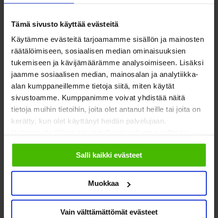
iso keittiö ruokailuryhmällä (n. 10 henkeä) 10
euroa/tunti. Vapaata erityisesti päiväsaikaan.
Tämä sivusto käyttää evästeitä
Tutustu tiloihin ja välineisiin
verkkosivullamme
.
Käytämme evästeitä tarjoamamme sisällön ja mainosten
Esteetön tila, rakennuksessa lounaspaikka ja
räätälöimiseen, sosiaalisen median ominaisuuksien
maksutonta pysäköintitilaa lähellä. Bussilinjat 30
tukemiseen ja kävijämäärämme analysoimiseen. Lisäksi
ja 59, sekä Porintien linjat Ruosilantien pysäkiltä.
jaamme sosiaalisen median, mainosalan ja analytiikka-
Tiedustelut: 045 605 6165,
Mahdollisuus lapselle
alan kumppaneillemme tietoja siitä, miten käytät
ry
. Päivitetty 21.3.2024.
sivustoamme. Kumppanimme voivat yhdistää näitä
Lapinlahti
katso kartalta
,
Lapinlahden Lähteessä
tietoja muihin tietoihin, joita olet antanut heille tai joita on
kerätty, kun olet käyttänyt heidän palvelujaan.
useita
työhuoneita (10–25
Valitsemalla "Yksityiskohdat" voit vaikuttaa sallimiisi
2
m
)
ja
tapahtumatiloja
. Ruoholahden
evästeisiin.
metroasemalle 10 min.
Salli kaikki evästeet
Tiedustelut: 040 665 6605, Lapinlahden Lähde Oy
(MIELI Suomen Mielenterveys ry). Päivitetty
Muokkaa
21.3.2024.
Tampere,
Mustalahdenkatu
,
Kumppanuustalo
Vain välttämättömät evästeet
Arttelissa
Monitoimisali seminaareihin ja tapahtumiin,