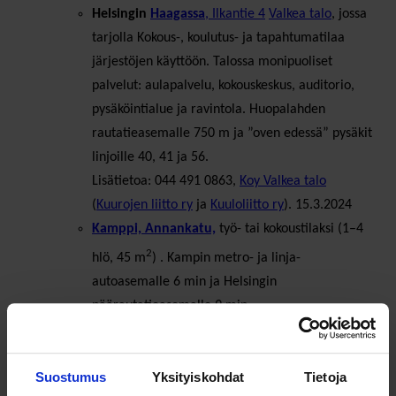
Helsingin
Haagassa
, Ilkantie 4
Valkea talo
, jossa
tarjolla Kokous-, koulutus- ja tapahtumatilaa
järjestöjen käyttöön. Talossa monipuoliset
palvelut: aulapalvelu, kokouskeskus, auditorio,
pysäköintialue ja ravintola. Huopalahden
rautatieasemalle 750 m ja ”oven edessä” pysäkit
linjoille 40, 41 ja 56.
Lisätietoa: 044 491 0863,
Koy Valkea talo
(
Kuurojen liitto ry
ja
Kuuloliitto ry
). 15.3.2024
Kamppi, Annankatu,
työ- tai kokoustilaksi (1–4
2
hlö, 45 m
) . Kampin metro- ja linja-
autoasemalle 6 min ja Helsingin
päärautatieasemalle 9 min.
Lisätietoja: 040 455 4358
Raittiuden Ystävät ry
,
puh. Päivitetty 21.3.2024.
Suostumus
Yksityiskohdat
Tietoja
Konala
,
Tarjolla on kuntosali, neuvottelutila sekä