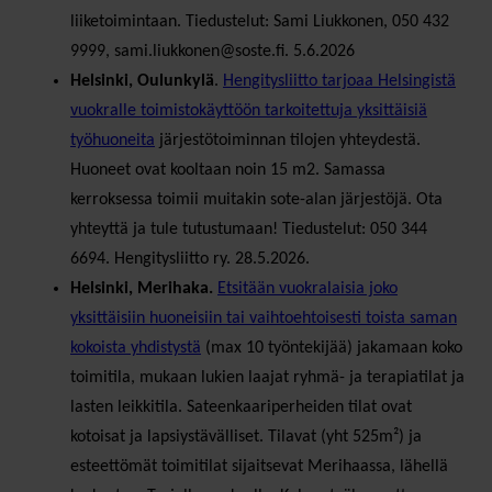
liiketoimintaan. Tiedustelut: Sami Liukkonen, 050 432
9999, sami.liukkonen@soste.fi. 5.6.2026
Helsinki, Oulunkylä
.
Hengitysliitto tarjoaa Helsingistä
vuokralle toimistokäyttöön tarkoitettuja yksittäisiä
työhuoneita
järjestötoiminnan tilojen yhteydestä.
Huoneet ovat kooltaan noin 15 m2. Samassa
kerroksessa toimii muitakin sote-alan järjestöjä. Ota
yhteyttä ja tule tutustumaan! Tiedustelut: 050 344
6694. Hengitysliitto ry. 28.5.2026.
Helsinki, Merihaka.
Etsitään vuokralaisia joko
yksittäisiin huoneisiin tai vaihtoehtoisesti toista saman
kokoista yhdistystä
(max 10 työntekijää) jakamaan koko
toimitila, mukaan lukien laajat ryhmä- ja terapiatilat ja
lasten leikkitila. Sateenkaariperheiden tilat ovat
kotoisat ja lapsiystävälliset. Tilavat (yht 525m²) ja
esteettömät toimitilat sijaitsevat Merihaassa, lähellä