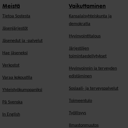
Meistä
Vaikuttaminen
Tietoa Sostesta
Kansalaisyhteiskunta ja
demokratia
Jäsenjärjestöt
Hyvinvointitalous
Jäsenedut ja -palvelut
Järjestöjen
Hae jäseneksi
toimintaedellytykset
Verkostot
Hyvinvoinnin ja terveyden
edistäminen
Varaa kokoustila
Sosiaali- ja terveyspalvelut
Yhteistyökumppaniksi
Toimeentulo
På Svenska
Työllisyys
In English
Ilmastonmuutos