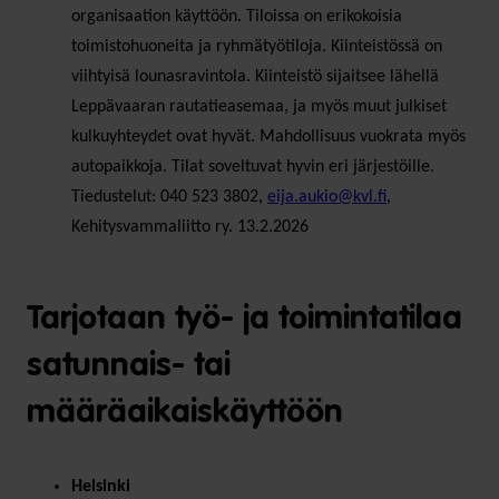
organisaation käyttöön. Tiloissa on erikokoisia
toimistohuoneita ja ryhmätyötiloja. Kiinteistössä on
viihtyisä lounasravintola. Kiinteistö sijaitsee lähellä
Leppävaaran rautatieasemaa, ja myös muut julkiset
kulkuyhteydet ovat hyvät. Mahdollisuus vuokrata myös
autopaikkoja. Tilat soveltuvat hyvin eri järjestöille.
Tiedustelut: 040 523 3802,
eija.aukio@kvl.fi
,
Kehitysvammaliitto ry. 13.2.2026
Tarjotaan työ- ja toimintatilaa
satunnais- tai
määräaikaiskäyttöön
Helsinki