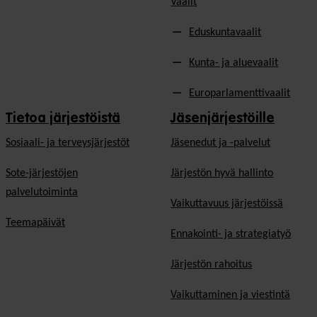
Vaalit
Eduskuntavaalit
Kunta- ja aluevaalit
Europarlamenttivaalit
Tietoa järjestöistä
Jäsenjärjestöille
Sosiaali- ja terveysjärjestöt
Jäsen­edut ja -palvelut
Sote-järjestöjen
Järjestön hyvä hallinto
palvelutoiminta
Vaikuttavuus järjestöissä
Teemapäivät
Ennakointi- ja strategiatyö
Järjestön rahoitus
Vaikuttaminen ja viestintä