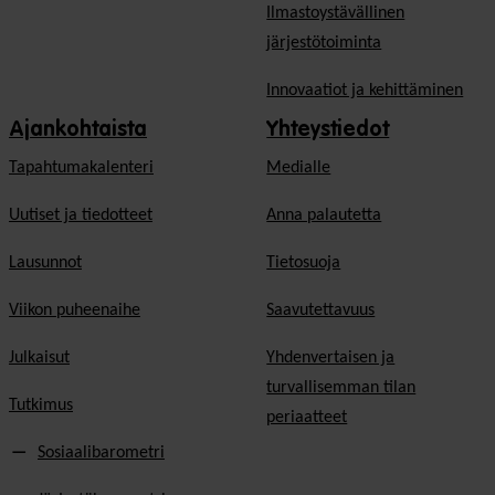
Ilmastoystävällinen
järjestötoiminta
Innovaatiot ja kehittäminen
Ajankohtaista
Yhteystiedot
Tapahtumakalenteri
Medialle
Uutiset ja tiedotteet
Anna palautetta
Lausunnot
Tietosuoja
Viikon puheenaihe
Saavutettavuus
Julkaisut
Yhdenvertaisen ja
turvallisemman tilan
Tutkimus
periaatteet
Sosiaalibarometri