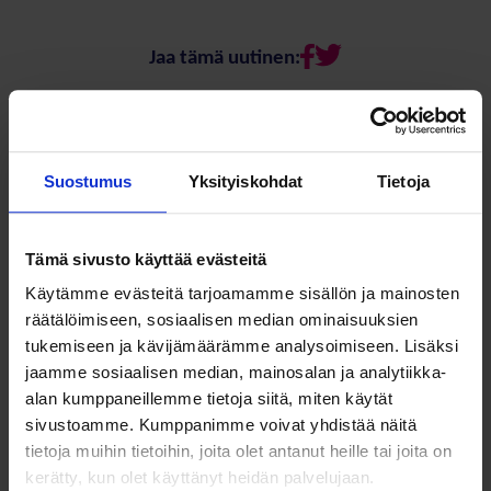
Jaa tämä uutinen:
Suostumus
Yksityiskohdat
Tietoja
SOSTE Suomen sosiaali ja terveys ry
Yliopistonkatu 5
Faceboo
Twitte
Tämä sivusto käyttää evästeitä
00100 Helsinki
Käytämme evästeitä tarjoamamme sisällön ja mainosten
räätälöimiseen, sosiaalisen median ominaisuuksien
tukemiseen ja kävijämäärämme analysoimiseen. Lisäksi
jaamme sosiaalisen median, mainosalan ja analytiikka-
alan kumppaneillemme tietoja siitä, miten käytät
sivustoamme. Kumppanimme voivat yhdistää näitä
Meistä
Vaikuttaminen
tietoja muihin tietoihin, joita olet antanut heille tai joita on
Tietoa Sostesta
Kansalaisyhteiskunta ja
kerätty, kun olet käyttänyt heidän palvelujaan.