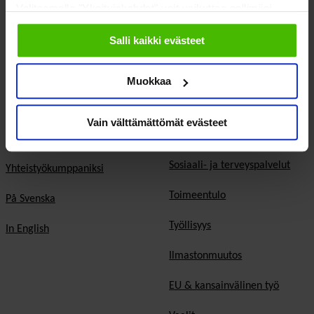
demokratia
Valitsemalla "Yksityiskohdat" voit vaikuttaa sallimiisi
Jäsenjärjestöt
evästeisiin.
Hyvinvointitalous
Salli kaikki evästeet
Jäsenedut ja -palvelut
Järjestöjen
Hae jäseneksi
Muokkaa
toimintaedellytykset
Verkostot
Hyvinvoinnin ja terveyden
Vain välttämättömät evästeet
edistäminen
Varaa kokoustila
Sosiaali- ja terveyspalvelut
Yhteistyökumppaniksi
Toimeentulo
På Svenska
Työllisyys
In English
Ilmastonmuutos
EU & kansainvälinen työ