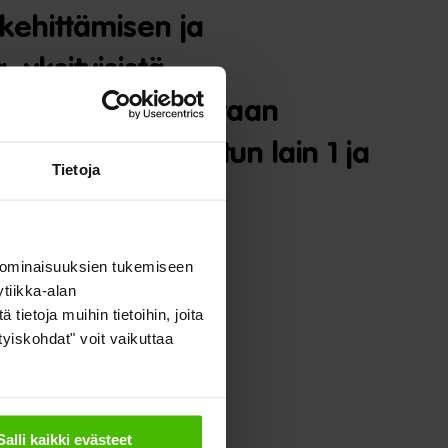
 kehittämisen ja
 yksityisistä
oudelliseen toimintaan
lytyksistä annetun lain 1 ja
Tietoja
 ominaisuuksien tukemiseen
tiikka-alan
ietoja muihin tietoihin, joita
ityiskohdat" voit vaikuttaa
Salli kaikki evästeet