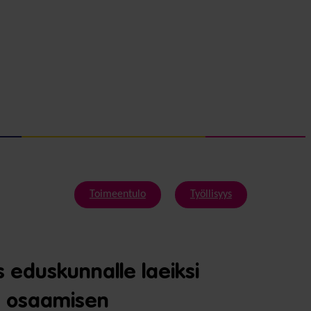
Toimeentulo
Työllisyys
s eduskunnalle laeiksi
 ja osaamisen