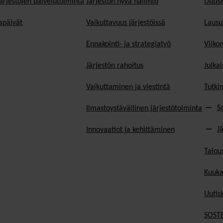
ärjestöjen palvelutoiminta
Järjestön hyvä hallinto
Uutise
päivät
Vaikuttavuus järjestöissä
Lausu
Ennakointi- ja strategiatyö
Viiko
Järjestön rahoitus
Julkai
Vaikuttaminen ja viestintä
Tutki
S
Ilmastoystävällinen järjestötoiminta
J
Innovaatiot ja kehittäminen
Talou
Kuuka
Uutisk
SOSTE