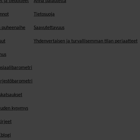
t ja tiedotteet
Anna palautetta
nnot
Tietosuoja
n puheenaihe
Saavutettavuus
sut
Yhdenvertaisen ja turvallisemman tilan periaatteet
mus
osiaalibarometri
ärjestöbarometri
skatsaukset
uden kysymys
irjeet
blogi