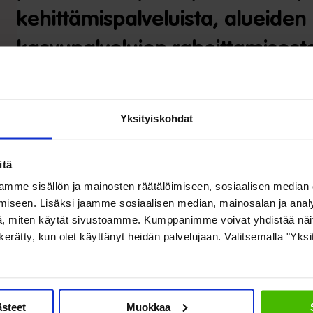
kehittämispalveluista, alueiden
kasvupalvelujen rahoittamisesta,
työnvälityspalveluista sekä tal
myönnettävän tuen yleisistä edel
Yksityiskohdat
2 §:n muuttamisesta
itä
Lausunnon vastaanottaja: Työelämä- ja tasa-arvovaliokunta
mme sisällön ja mainosten räätälöimiseen, sosiaalisen median
iseen. Lisäksi jaamme sosiaalisen median, mainosalan ja analy
, miten käytät sivustoamme. Kumppanimme voivat yhdistää näitä t
5.2.2019
on kerätty, kun olet käyttänyt heidän palvelujaan. Valitsemalla "Yks
Lue lausunto (pdf)
ästeet
Muokkaa