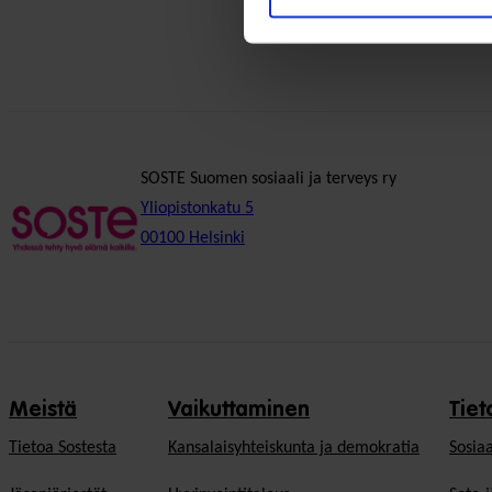
SOSTE Suomen sosiaali ja terveys ry
Yliopistonkatu 5
00100 Helsinki
Meistä
Vaikuttaminen
Tiet
Tietoa Sostesta
Kansalaisyhteiskunta ja demokratia
Sosiaa