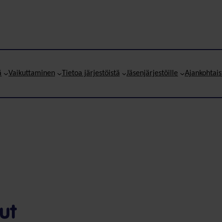
ä
Vaikuttaminen
Tietoa järjestöistä
Jäsenjärjestöille
Ajankohtais
ut