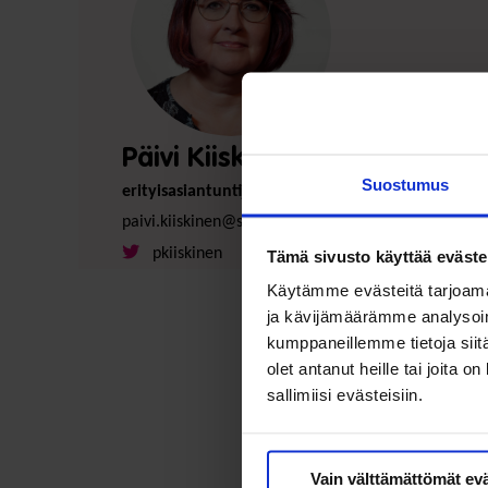
Päivi Kiiskinen
Suostumus
erityisasiantuntija
paivi.kiiskinen@soste.fi
pkiiskinen
Tämä sivusto käyttää eväste
Käytämme evästeitä tarjoama
ja kävijämäärämme analysoim
kumppaneillemme tietoja siitä
olet antanut heille tai joita 
sallimiisi evästeisiin.
Vain välttämättömät ev