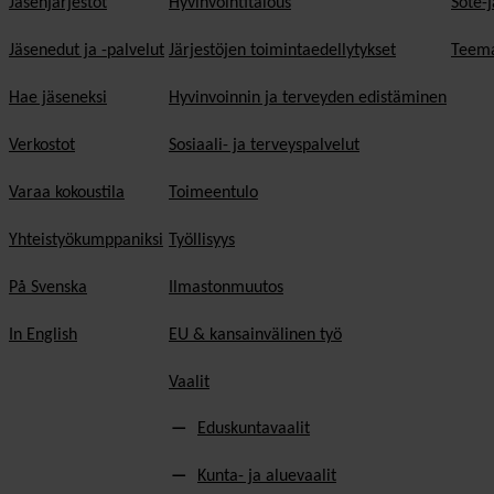
Jäsenjärjestöt
Hyvinvointitalous
Sote-j
Jäsenedut ja -palvelut
Järjestöjen toimintaedellytykset
Teema
Hae jäseneksi
Hyvinvoinnin ja terveyden edistäminen
Verkostot
Sosiaali- ja terveyspalvelut
Varaa kokoustila
Toimeentulo
Yhteistyökumppaniksi
Työllisyys
På Svenska
Ilmastonmuutos
In English
EU & kansainvälinen työ
Vaalit
Eduskuntavaalit
Kunta- ja aluevaalit