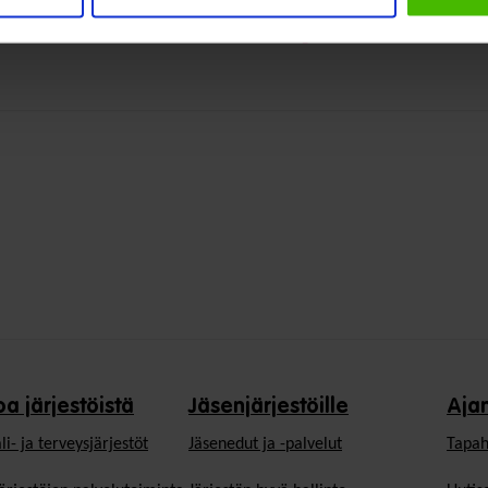
Jaa tämä uutinen:
oa järjestöistä
Jäsenjärjestöille
Aja
li- ja terveysjärjestöt
Jäsen­edut ja -palvelut
Tapah