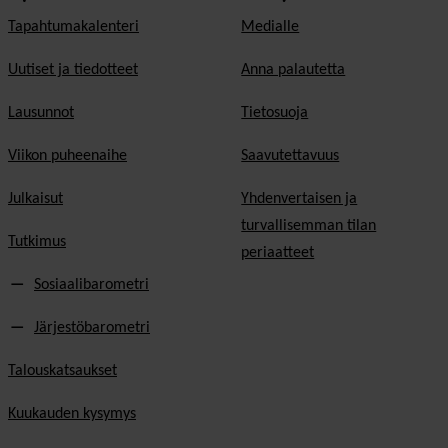
Tapahtumakalenteri
Medialle
Uutiset ja tiedotteet
Anna palautetta
Lausunnot
Tietosuoja
Viikon puheenaihe
Saavutettavuus
Julkaisut
Yhdenvertaisen ja
turvallisemman tilan
Tutkimus
periaatteet
Sosiaalibarometri
Järjestöbarometri
Talouskatsaukset
Kuukauden kysymys