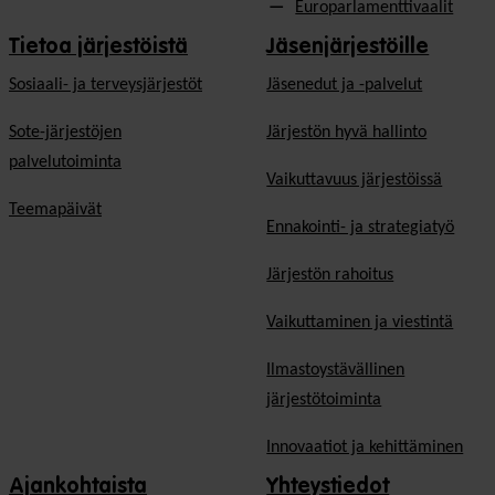
Europarlamenttivaalit
Tietoa järjestöistä
Jäsenjärjestöille
Sosiaali- ja terveysjärjestöt
Jäsen­edut ja -palvelut
Sote-järjestöjen
Järjestön hyvä hallinto
palvelutoiminta
Vaikuttavuus järjestöissä
Teemapäivät
Ennakointi- ja strategiatyö
Järjestön rahoitus
Vaikuttaminen ja viestintä
Ilmastoystävällinen
järjestötoiminta
Innovaatiot ja kehittäminen
Ajankohtaista
Yhteystiedot