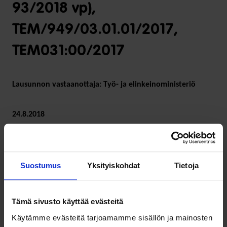
93/2018 vp),
TEM/949/03.01.01/2017,
TEM031:00/2017
Lausunnon vastaanottaja: Työ- ja elinkeinoministeriö
24.8.2018
Lue lausunto (pdf)
Suostumus
Yksityiskohdat
Tietoja
Jaa tämä uutinen:
Tämä sivusto käyttää evästeitä
Käytämme evästeitä tarjoamamme sisällön ja mainosten