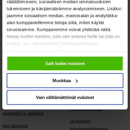
räätälöimiseen, sosiaalisen median ominaisuuksien
tukemiseen ja kävijämäärämme analysoimiseen. Lisäksi
jaamme sosiaalisen median, mainosalan ja analytiikka-
SOSTE Suomen sosiaali ja terveys ry
alan kumppaneillemme tietoja siitä, miten käytät
Yliopistonkatu 5
Faceboo
Twitte
sivustoamme. Kumppanimme voivat yhdistää näitä
00100 Helsinki
tietoja muihin tietoihin, joita olet antanut heille tai joita on
kerätty, kun olet käyttänyt heidän palvelujaan.
Valitsemalla "Yksityiskohdat" voit vaikuttaa sallimiisi
evästeisiin.
Salli kaikki evästeet
Meistä
Vaikuttaminen
Muokkaa
Tietoa Sostesta
Kansalaisyhteiskunta ja
demokratia
Vain välttämättömät evästeet
Jäsenjärjestöt
Hyvinvointitalous
Jäsenedut ja -palvelut
Järjestöjen
Hae jäseneksi
toimintaedellytykset