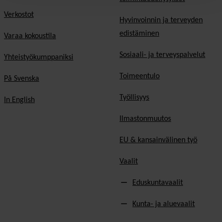
Verkostot
Hyvinvoinnin ja terveyden
edistäminen
Varaa kokoustila
Sosiaali- ja terveyspalvelut
Yhteistyökumppaniksi
Toimeentulo
På Svenska
Työllisyys
In English
Ilmastonmuutos
EU & kansainvälinen työ
Vaalit
Eduskuntavaalit
Kunta- ja aluevaalit