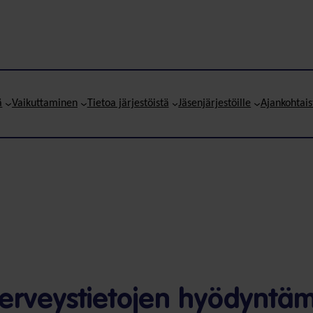
ä
Vaikuttaminen
Tietoa järjestöistä
Jäsenjärjestöille
Ajankohtais
 terveystietojen hyödyntäm