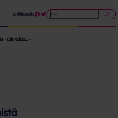
Etsi
Facebook
Twitter
English
Svenska
ta
Yhteystiedot
istä