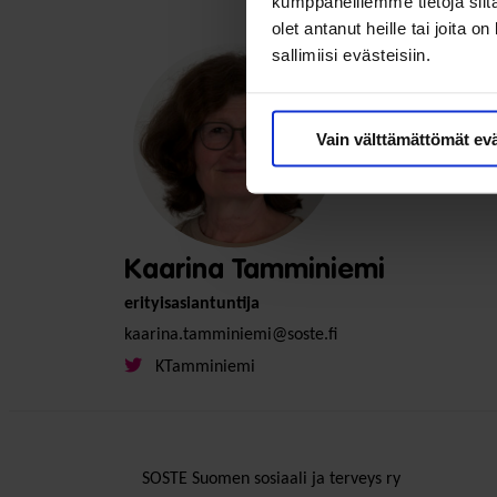
kumppaneillemme tietoja siitä
olet antanut heille tai joita 
sallimiisi evästeisiin.
Vain välttämättömät ev
Kaarina Tamminiemi
erityisasiantuntija
kaarina.tamminiemi@soste.fi
KTamminiemi
SOSTE Suomen sosiaali ja terveys ry