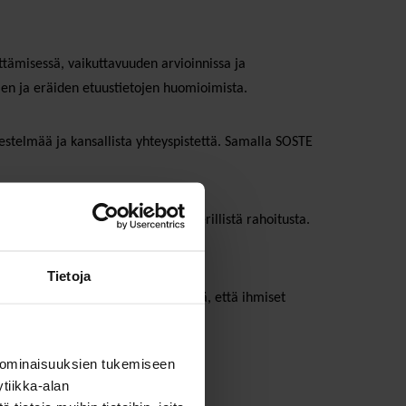
ttämisessä, vaikuttavuuden arvioinnissa ja
jen ja eräiden etuustietojen huomioimista.
jestelmää ja kansallista yhteyspistettä. Samalla SOSTE
tei toimeenpanolle ole osoitettu erillistä rahoitusta.
en tavoitteet voidaan saavuttaa.
Tietoja
 avoimesta viestinnästä sekä siitä, että ihmiset
 ominaisuuksien tukemiseen
tiikka-alan