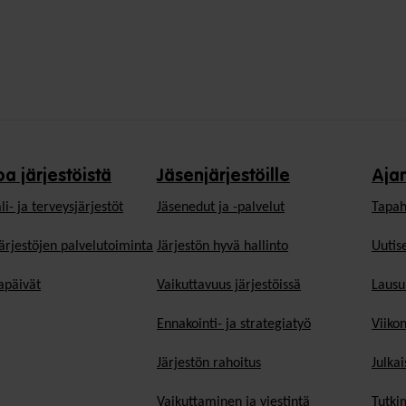
oa järjestöistä
Jäsenjärjestöille
Aja
li- ja terveysjärjestöt
Jäsen­edut ja -palvelut
Tapah
ärjestöjen palvelutoiminta
Järjestön hyvä hallinto
Uutise
päivät
Vaikuttavuus järjestöissä
Lausu
Ennakointi- ja strategiatyö
Viiko
Järjestön rahoitus
Julkai
Vaikuttaminen ja viestintä
Tutki