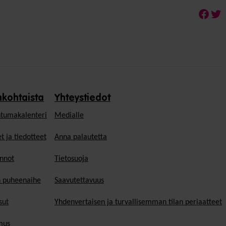
Face
Twi
nkohtaista
Yhteystiedot
tumakalenteri
Medialle
t ja tiedotteet
Anna palautetta
nnot
Tietosuoja
n puheenaihe
Saavutettavuus
sut
Yhdenvertaisen ja turvallisemman tilan periaatteet
mus