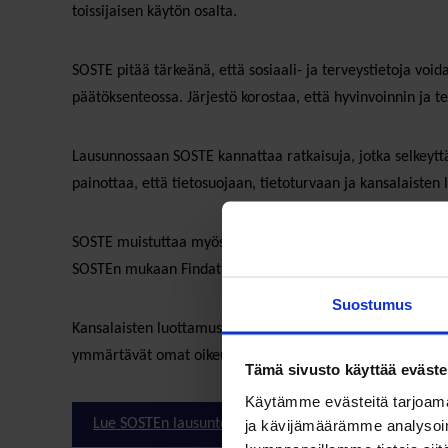
toissijaisen käytön osalta.
SOSTE pitää tärkeänä, että sosiaali- ja terveystietoja vo
päätöksenteossa. Järjestö korostaa, että hyvinvoinnin ja
Lausunnossaan SOSTE kannattaa ratkaisuja, jotka selkeyttäv
painottaa, että tietosuojaan, tietoturvaan ja kansalaisten
SOSTE muistuttaa myös, että EHDS-uudistuksen onnistuminen 
SOSTEn mukaan Findatan, tietojen haltijoiden ja tarvittavi
Suostumus
Kansalaisten luottamus on SOSTEn mukaan koko järjestelmä
ymmärtävät omat oikeutensa ja voivat käyttää niitä helpos
Tämä sivusto käyttää eväste
Käytämme evästeitä tarjoama
ja kävijämäärämme analysoim
Lue SOSTEn lausunto