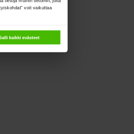
ietoja muihin tietoihin, joita
ityiskohdat" voit vaikuttaa
Salli kaikki evästeet