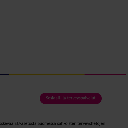
Sosiaali- ja terveyspalvelut
oskevaa EU-asetusta Suomessa sähköisten terveystietojen