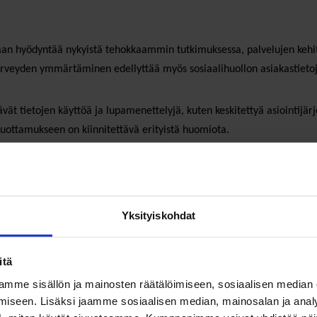
idaan hyödyntää nykyistä tehokkaammin tutkimuksessa, palvelujen kehi
 terveyden ymmärtäminen edellyttää myös sosiaalihuollon asiakastieto
ät tietojen käyttöä ja lupamenettelyjä, kuten keskitettyä asiointijär
 luottamukseen on kiinnitettävä erityistä huomiota.
edellyttää riittäviä resursseja. Hallituksen esityksessä todetaan, et
en tietojärjestelmien resursoinnista on huolehdittava, jotta uudistuks
Yksityiskohdat
n onnistumisen edellytys. Luottamus rakentuu vahvasta tietosuojasta,
ti.
itä
mme sisällön ja mainosten räätälöimiseen, sosiaalisen median
iseen. Lisäksi jaamme sosiaalisen median, mainosalan ja analy