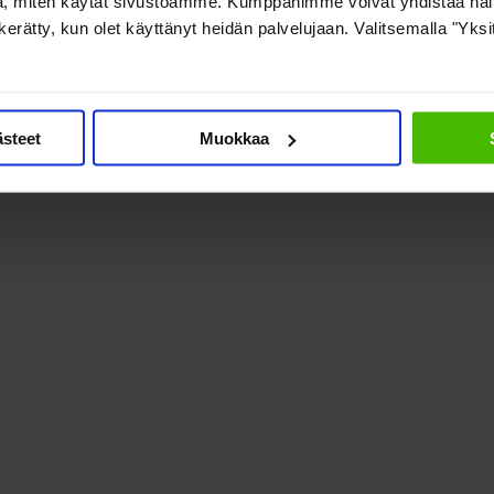
, miten käytät sivustoamme. Kumppanimme voivat yhdistää näitä t
on kerätty, kun olet käyttänyt heidän palvelujaan. Valitsemalla "Yks
ästeet
Muokkaa