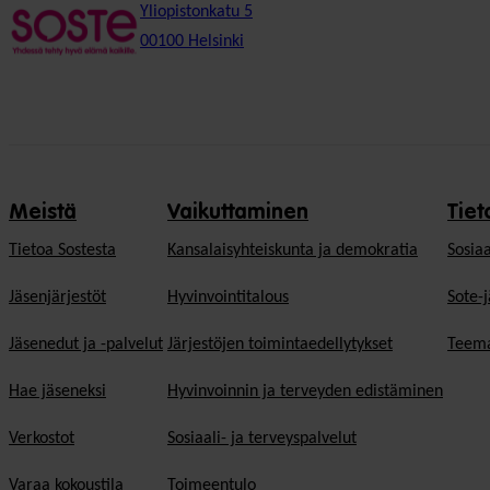
Yliopistonkatu 5
00100 Helsinki
Meistä
Vaikuttaminen
Tiet
Tietoa Sostesta
Kansalaisyhteiskunta ja demokratia
Sosiaa
Jäsenjärjestöt
Hyvinvointitalous
Sote-j
Jäsenedut ja -palvelut
Järjestöjen toimintaedellytykset
Teema
Hae jäseneksi
Hyvinvoinnin ja terveyden edistäminen
Verkostot
Sosiaali- ja terveyspalvelut
Varaa kokoustila
Toimeentulo