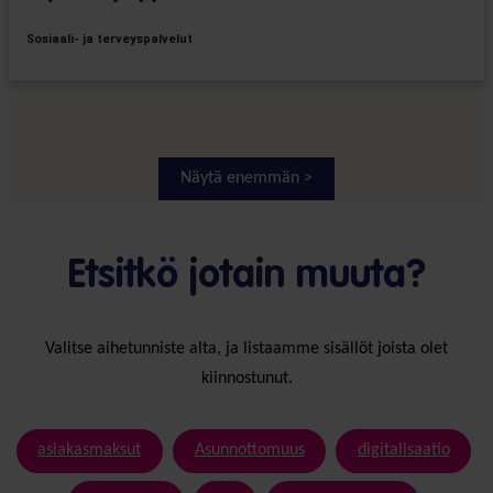
Sosiaali- ja terveyspalvelut
Näytä enemmän >
Etsitkö jotain muuta?
Valitse aihetunniste alta, ja listaamme sisällöt joista olet
kiinnostunut.
asiakasmaksut
Asunnottomuus
digitalisaatio