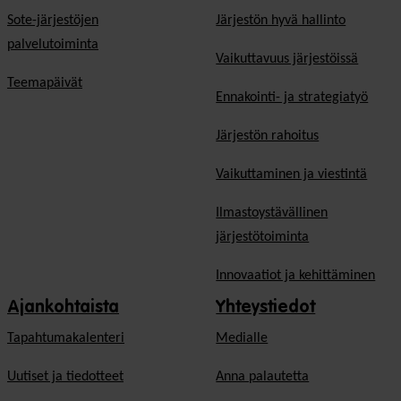
Sote-järjestöjen
Järjestön hyvä hallinto
palvelutoiminta
Vaikuttavuus järjestöissä
Teemapäivät
Ennakointi- ja strategiatyö
Järjestön rahoitus
Vaikuttaminen ja viestintä
Ilmastoystävällinen
järjestötoiminta
Innovaatiot ja kehittäminen
Ajankohtaista
Yhteystiedot
Tapahtumakalenteri
Medialle
Uutiset ja tiedotteet
Anna palautetta