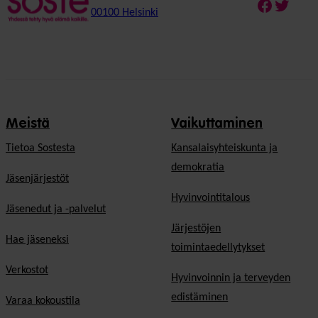
Faceboo
Twitte
00100 Helsinki
Meistä
Vaikuttaminen
Tietoa Sostesta
Kansalaisyhteiskunta ja
demokratia
Jäsenjärjestöt
Hyvinvointitalous
Jäsenedut ja -palvelut
Järjestöjen
Hae jäseneksi
toimintaedellytykset
Verkostot
Hyvinvoinnin ja terveyden
edistäminen
Varaa kokoustila