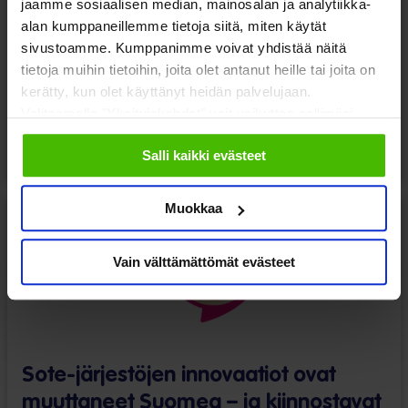
jaamme sosiaalisen median, mainosalan ja analytiikka-
Ensihoidon saavutettavuus ei
alan kumppaneillemme tietoja siitä, miten käytät
sivustoamme. Kumppanimme voivat yhdistää näitä
saa heikentyä
tietoja muihin tietoihin, joita olet antanut heille tai joita on
kerätty, kun olet käyttänyt heidän palvelujaan.
asiakasmaksujen noustessa
Valitsemalla "Yksityiskohdat" voit vaikuttaa sallimiisi
evästeisiin.
Sosiaali- ja terveyspalvelut
Toimeentulo
Salli kaikki evästeet
Muokkaa
Blogi
11.05.2026
Vain välttämättömät evästeet
Sote-järjestöjen innovaatiot ovat
muuttaneet Suomea – ja kiinnostavat