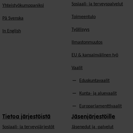
Sosiaali- ja terveyspalvelut
Yhteistyökumppaniksi
Toimeentulo
På Svenska
Työllisyys
In English
Ilmastonmuutos
EU & kansainvälinen työ
Vaalit
Eduskuntavaalit
Kunta- ja aluevaalit
Europarlamenttivaalit
Tietoa järjestöistä
Jäsenjärjestöille
Sosiaali- ja terveysjärjestöt
Jäsen­edut ja -palvelut