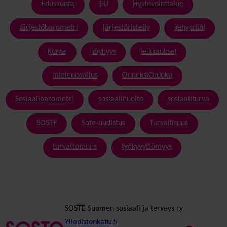
Eduskunta
EU
Hyvinvointialue
Järjestöbarometri
järjestöristeily
kehysriihi
Kunta
köyhyys
leikkaukset
mielenosoitus
OnneksiOnJoku
Sosiaalibarometri
sosiaalihuolto
sosiaaliturva
SOSTE
Sote-uudistus
Turvallisuus
turvattomuus
työkyvyttömyys
SOSTE Suomen sosiaali ja terveys ry
Yliopistonkatu 5