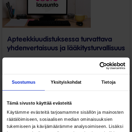
Apteekkiuudistuksessa turvattava
yhdenvertaisuus ja lääkitysturvallisuus
Sosiaali- ja terveyspalvelut
Toimeentulo
Suostumus
Yksityiskohdat
Tietoja
Lausunnot
22.05.2026
Tämä sivusto käyttää evästeitä
Käytämme evästeitä tarjoamamme sisällön ja mainosten
räätälöimiseen, sosiaalisen median ominaisuuksien
tukemiseen ja kävijämäärämme analysoimiseen. Lisäksi