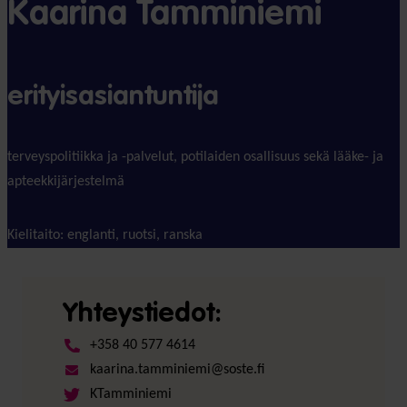
Kaarina Tamminiemi
erityisasiantuntija
terveyspolitiikka ja -palvelut, potilaiden osallisuus sekä lääke- ja
apteekkijärjestelmä
Kielitaito: englanti, ruotsi, ranska
Yhteystiedot:
+358 40 577 4614
kaarina.tamminiemi@soste.fi
KTamminiemi