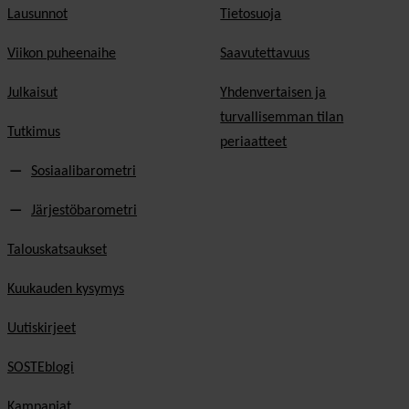
Lausunnot
Tietosuoja
Viikon puheenaihe
Saavutettavuus
Julkaisut
Yhdenvertaisen ja
turvallisemman tilan
Tutkimus
periaatteet
Sosiaalibarometri
Järjestöbarometri
Talouskatsaukset
Kuukauden kysymys
Uutiskirjeet
SOSTEblogi
Kampanjat