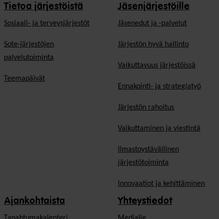
Tietoa järjestöistä
Jäsenjärjestöille
Sosiaali- ja terveysjärjestöt
Jäsen­edut ja -palvelut
Sote-järjestöjen
Järjestön hyvä hallinto
palvelutoiminta
Vaikuttavuus järjestöissä
Teemapäivät
Ennakointi- ja strategiatyö
Järjestön rahoitus
Vaikuttaminen ja viestintä
Ilmastoystävällinen
järjestötoiminta
Innovaatiot ja kehittäminen
Ajankohtaista
Yhteystiedot
Tapahtumakalenteri
Medialle