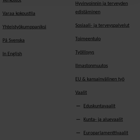
Verkostot
Hyvinvoinnin ja terveyden
edistäminen
Varaa kokoustila
Sosiaali- ja terveyspalvelut
Yhteistyökumppaniksi
Toimeentulo
På Svenska
Työllisyys
In English
Ilmastonmuutos
EU & kansainvälinen työ
Vaalit
Eduskuntavaalit
Kunta- ja aluevaalit
Europarlamenttivaalit