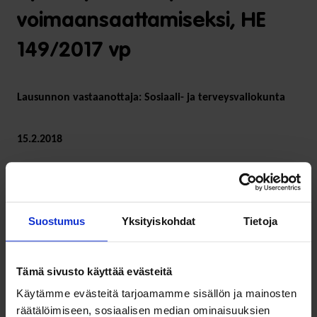
voimaansaattamiseksi, HE
149/2017 vp
Lausunnon vastaanottaja: Sosiaali- ja terveysvaliokunta
15.2.2018
Lue lausunto (pdf)
Suostumus
Yksityiskohdat
Tietoja
Jaa tämä uutinen:
Tämä sivusto käyttää evästeitä
Käytämme evästeitä tarjoamamme sisällön ja mainosten
räätälöimiseen, sosiaalisen median ominaisuuksien