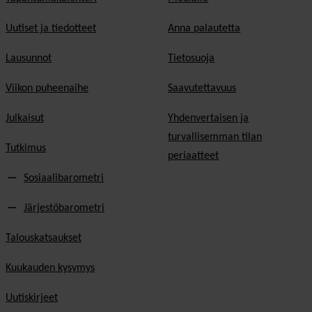
Uutiset ja tiedotteet
Anna palautetta
Lausunnot
Tietosuoja
Viikon puheenaihe
Saavutettavuus
Julkaisut
Yhdenvertaisen ja
turvallisemman tilan
Tutkimus
periaatteet
Sosiaalibarometri
Järjestöbarometri
Talouskatsaukset
Kuukauden kysymys
Uutiskirjeet