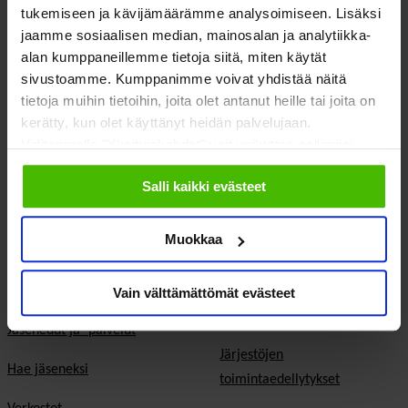
tukemiseen ja kävijämäärämme analysoimiseen. Lisäksi
SOSTE Suomen sosiaali ja terveys ry
jaamme sosiaalisen median, mainosalan ja analytiikka-
Yliopistonkatu 5
alan kumppaneillemme tietoja siitä, miten käytät
Faceboo
Twitte
00100 Helsinki
sivustoamme. Kumppanimme voivat yhdistää näitä
tietoja muihin tietoihin, joita olet antanut heille tai joita on
kerätty, kun olet käyttänyt heidän palvelujaan.
Valitsemalla "Yksityiskohdat" voit vaikuttaa sallimiisi
evästeisiin.
Salli kaikki evästeet
Meistä
Vaikuttaminen
Muokkaa
Tietoa Sostesta
Kansalaisyhteiskunta ja
demokratia
Jäsenjärjestöt
Vain välttämättömät evästeet
Hyvinvointitalous
Jäsenedut ja -palvelut
Järjestöjen
Hae jäseneksi
toimintaedellytykset