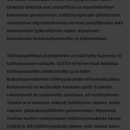
tärkeintä tehtävää ovat ammatillisen ja maantieteellisen
kohtaannon parantaminen, työttömyysjaksojen pitkittymisen
aiheuttaman stigmatisoitumisen kierteen pysäyttäminen sekä
tosiasiallisesti työkyvyttömien nopea ohjaaminen
kuntouttaviin hyvinvointipalveluihin ja työtoimintaan.
Työllisyyspolitiikan järjestäminen on määritetty Suomessa 45
työllisyysalueen vastuulle. SOSTEn erityinen huoli kohdistuu
työllisyysalueiden rahoitusmalliin ja eräiden
keskustaajamattomien työllisyysalueiden elinvoimaisuuteen.
Rahoitusmalli on kestämätön kahdesta syystä: Ensiksikin
rahoitusmalli on suhdannetta vahvistava, eli myötäsyklinen.
Toiseksi se ei kannusta vaikeasti työllistyvien ryhmien, kuten
nuorten, pitkäaikaistyöttömien palvelemiseen. Nykyisessä
mallissa kuntien rahoitusvastuu työttömyysetuuksista kasvaa
jyrkästi jo 100 työttömyyspäivän jälkeen, eikä vastuun kasvu