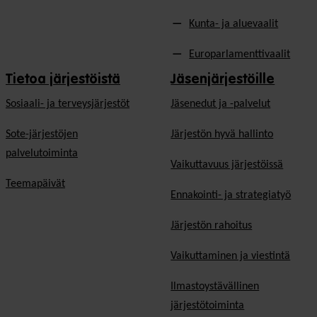
Kunta- ja aluevaalit
Europarlamenttivaalit
Tietoa järjestöistä
Jäsenjärjestöille
Sosiaali- ja terveysjärjestöt
Jäsen­edut ja -palvelut
Sote-järjestöjen
Järjestön hyvä hallinto
palvelutoiminta
Vaikuttavuus järjestöissä
Teemapäivät
Ennakointi- ja strategiatyö
Järjestön rahoitus
Vaikuttaminen ja viestintä
Ilmastoystävällinen
järjestötoiminta