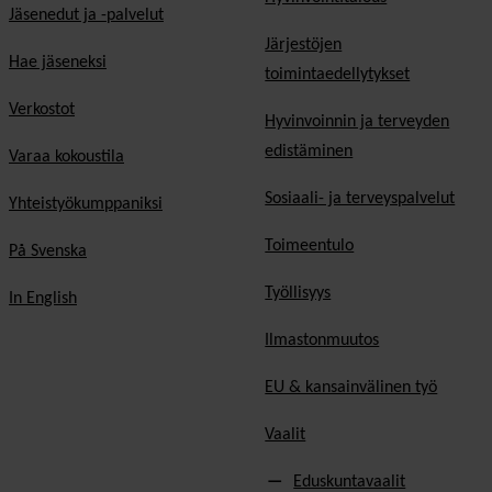
Jäsenedut ja -palvelut
Järjestöjen
Hae jäseneksi
toimintaedellytykset
Verkostot
Hyvinvoinnin ja terveyden
edistäminen
Varaa kokoustila
Sosiaali- ja terveyspalvelut
Yhteistyökumppaniksi
Toimeentulo
På Svenska
Työllisyys
In English
Ilmastonmuutos
EU & kansainvälinen työ
Vaalit
Eduskuntavaalit