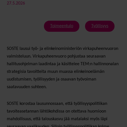
27.5.2026
Toimeentulo
Työllisyys
SOSTE lausui työ- ja elinkeinoministeriön virkapuheenvuoron
valmisteluun. Virkapuheenvuoro pohjustaa seuraavan
hallitusohjelman laadintaa ja käsittelee TEM:n hallinnonalan
strategisia tavoitteita muun muassa elinkeinoelämän
uudistumisen, työllisyyden ja osaavan työvoiman
saatavuuden suhteen.
SOSTE korostaa lausunnossaan, että työllisyyspolitiikan
tavoiteasetannan lähtökohdissa on otettava huomioon
mahdollisuus, että talouskasvu jää matalaksi myös läpi
seuraavan vaalikauden. Silloin työllisyyspolitiikan kolme