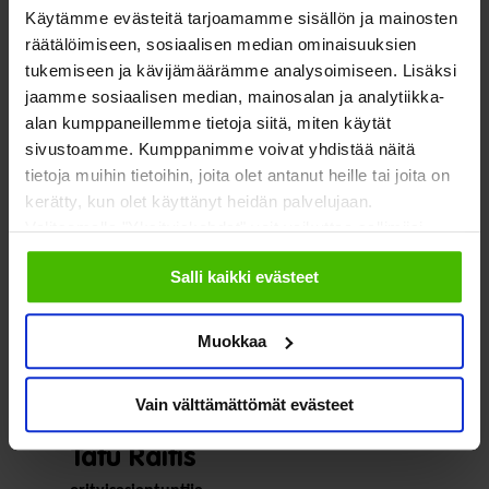
aikuiskoulutustuen palauttamista ensimmäisen tutkinnon
Käytämme evästeitä tarjoamamme sisällön ja mainosten
osalle. Vähittäisen työllistymisen kannustinloukun
räätälöimiseen, sosiaalisen median ominaisuuksien
purkamiseksi SOSTE esittää työttömyysetuuden ja yleisen
tukemiseen ja kävijämäärämme analysoimiseen. Lisäksi
jaamme sosiaalisen median, mainosalan ja analytiikka-
asumistuen suojaosan palauttamista.
alan kumppaneillemme tietoja siitä, miten käytät
sivustoamme. Kumppanimme voivat yhdistää näitä
Lue SOSTEn lausunto
tietoja muihin tietoihin, joita olet antanut heille tai joita on
kerätty, kun olet käyttänyt heidän palvelujaan.
Valitsemalla "Yksityiskohdat" voit vaikuttaa sallimiisi
evästeisiin.
Salli kaikki evästeet
Muokkaa
Vain välttämättömät evästeet
Tatu Raitis