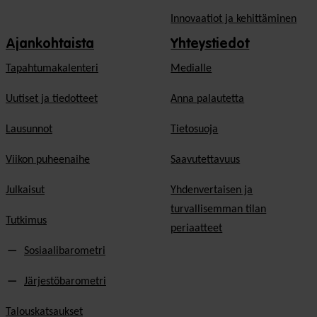
Innovaatiot ja kehittäminen
Ajankohtaista
Yhteystiedot
Tapahtumakalenteri
Medialle
Uutiset ja tiedotteet
Anna palautetta
Lausunnot
Tietosuoja
Viikon puheenaihe
Saavutettavuus
Julkaisut
Yhdenvertaisen ja
turvallisemman tilan
Tutkimus
periaatteet
Sosiaalibarometri
Järjestöbarometri
Talouskatsaukset