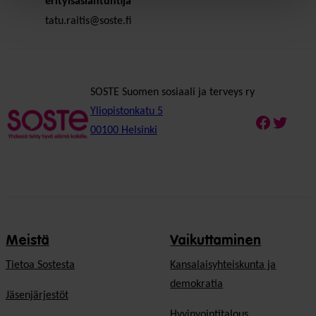
erityisasiantuntija
tatu.raitis@soste.fi
SOSTE Suomen sosiaali ja terveys ry
Yliopistonkatu 5
Faceboo
Twitte
00100 Helsinki
Meistä
Vaikuttaminen
Tietoa Sostesta
Kansalaisyhteiskunta ja
demokratia
Jäsenjärjestöt
Hyvinvointitalous