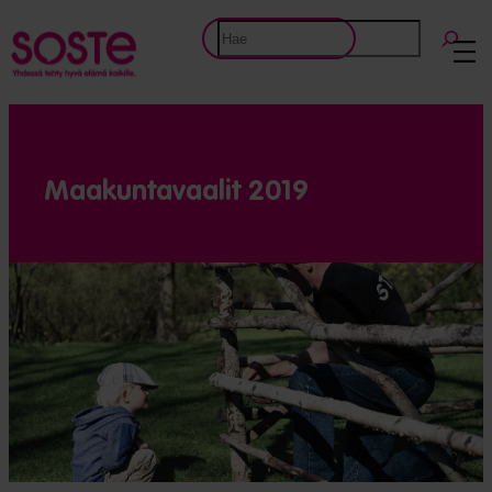
Siirry
Etsi
sisältöön
Maakuntavaalit 2019