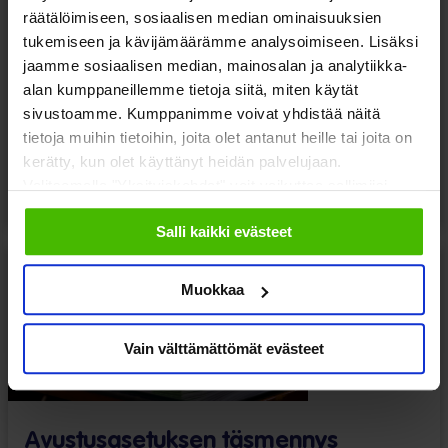
räätälöimiseen, sosiaalisen median ominaisuuksien
tukemiseen ja kävijämäärämme analysoimiseen. Lisäksi
Asiakasmaksujen
jaamme sosiaalisen median, mainosalan ja analytiikka-
korotuksista ja uusista
alan kumppaneillemme tietoja siitä, miten käytät
sivustoamme. Kumppanimme voivat yhdistää näitä
maksuista on luovuttava
tietoja muihin tietoihin, joita olet antanut heille tai joita on
kerätty, kun olet käyttänyt heidän palvelujaan.
Valitsemalla "Yksityiskohdat" voit vaikuttaa sallimiisi
Sosiaali- ja terveyspalvelut
Toimeentulo
evästeisiin.
Salli kaikki evästeet
Uutiset
08.07.2026
Muokkaa
Vain välttämättömät evästeet
Avustusasetuksen täsmennys