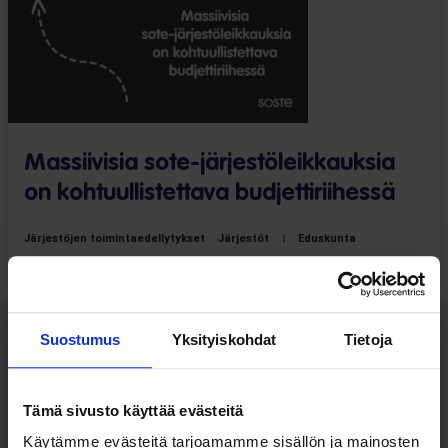
Massiivisia sote-järjestöleikkauksia
on kohtuullistettava budjettiriihessä
Järjestöjen toimintaedellytykset
Järjestöt
|
Eduskunta
Lausunnot
03.08.2026
Suostumus
Yksityiskohdat
Tietoja
Tämä sivusto käyttää evästeitä
Käytämme evästeitä tarjoamamme sisällön ja mainosten