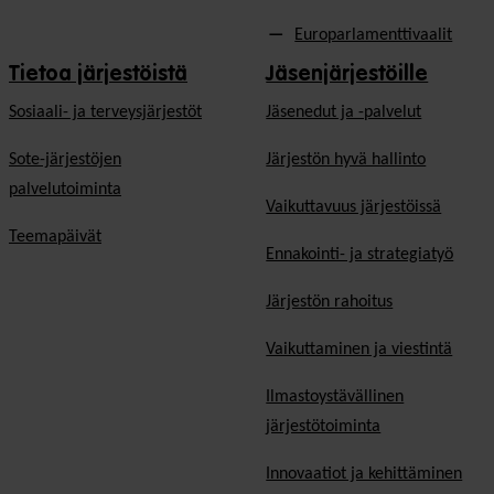
Europarlamenttivaalit
Tietoa järjestöistä
Jäsenjärjestöille
Sosiaali- ja terveysjärjestöt
Jäsen­edut ja -palvelut
Sote-järjestöjen
Järjestön hyvä hallinto
palvelutoiminta
Vaikuttavuus järjestöissä
Teemapäivät
Ennakointi- ja strategiatyö
Järjestön rahoitus
Vaikuttaminen ja viestintä
Ilmastoystävällinen
järjestötoiminta
Innovaatiot ja kehittäminen