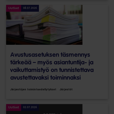
Uutiset
08.07.2026
Avustusasetuksen täsmennys
tärkeää – myös asiantuntija- ja
vaikuttamistyö on tunnistettava
avustettavaksi toiminnaksi
Järjestöjen toimintaedellytykset
Järjestöt
Uutiset
02.07.2026