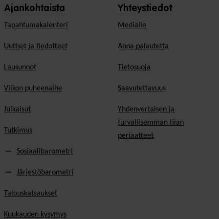
Ajankohtaista
Yhteystiedot
Tapahtumakalenteri
Medialle
Uutiset ja tiedotteet
Anna palautetta
Lausunnot
Tietosuoja
Viikon puheenaihe
Saavutettavuus
Julkaisut
Yhdenvertaisen ja
turvallisemman tilan
Tutkimus
periaatteet
Sosiaalibarometri
Järjestöbarometri
Talouskatsaukset
Kuukauden kysymys