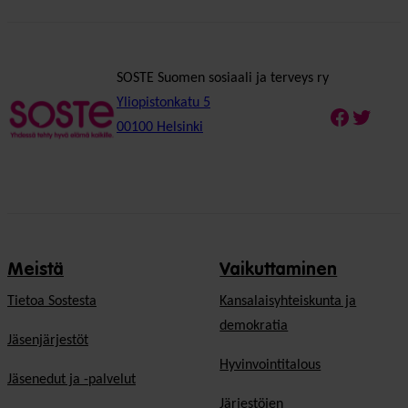
SOSTE Suomen sosiaali ja terveys ry
Yliopistonkatu 5
Faceboo
Twitte
00100 Helsinki
Meistä
Vaikuttaminen
Tietoa Sostesta
Kansalaisyhteiskunta ja
demokratia
Jäsenjärjestöt
Hyvinvointitalous
Jäsenedut ja -palvelut
Järjestöjen