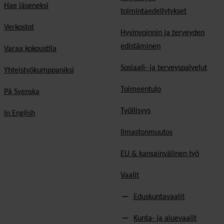
Hae jäseneksi
toimintaedellytykset
Verkostot
Hyvinvoinnin ja terveyden
edistäminen
Varaa kokoustila
Sosiaali- ja terveyspalvelut
Yhteistyökumppaniksi
Toimeentulo
På Svenska
Työllisyys
In English
Ilmastonmuutos
EU & kansainvälinen työ
Vaalit
Eduskuntavaalit
Kunta- ja aluevaalit