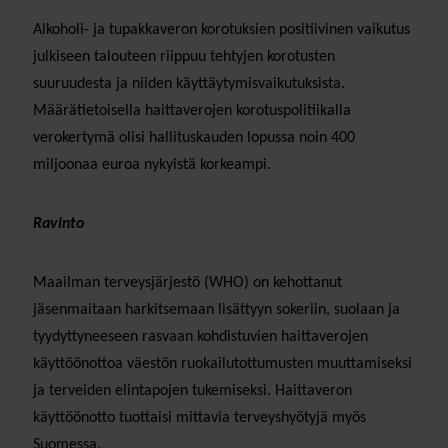
Alkoholi- ja tupakkaveron korotuksien positiivinen vaikutus
julkiseen talouteen riippuu tehtyjen korotusten
suuruudesta ja niiden käyttäytymisvaikutuksista.
Määrätietoisella haittaverojen korotuspolitiikalla
verokertymä olisi hallituskauden lopussa noin 400
miljoonaa euroa nykyistä korkeampi.
Ravinto
Maailman terveysjärjestö (WHO) on kehottanut
jäsenmaitaan harkitsemaan lisättyyn sokeriin, suolaan ja
tyydyttyneeseen rasvaan kohdistuvien haittaverojen
käyttöönottoa väestön ruokailutottumusten muuttamiseksi
ja terveiden elintapojen tukemiseksi. Haittaveron
käyttöönotto tuottaisi mittavia terveyshyötyjä myös
Suomessa.