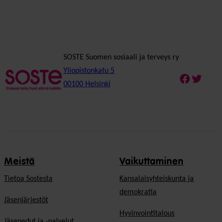
SOSTE Suomen sosiaali ja terveys ry
Yliopistonkatu 5
Faceboo
Twitte
00100 Helsinki
Meistä
Vaikuttaminen
Tietoa Sostesta
Kansalaisyhteiskunta ja
demokratia
Jäsenjärjestöt
Hyvinvointitalous
Jäsenedut ja -palvelut