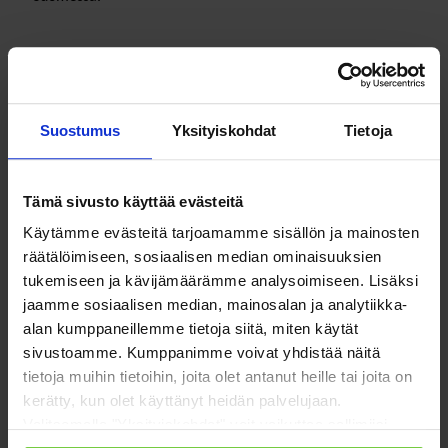
Seuraavan hallituskauden aikana tulee selvittää,
valmistella ja ottaa käyttöön mahdollisimman laajasti
haitallisiin ruokailutottumuksiin vaikuttava vero.
Suostumus
Yksityiskohdat
Tietoja
Peruslähtökohtana tulee olla, että haittavero kohdistuu
yhtä aikaa sekä sokeriin, suolaan että tyydyttyneeseen
rasvaan. Terveyden kannalta tehokkain tapa olisi verottaa
Tämä sivusto käyttää evästeitä
tuotteissa olevien rasva-, suola- ja sokeripitoisuuksien
Käytämme evästeitä tarjoamamme sisällön ja mainosten
mukaan sen sijaan, että verotettaisiin tiettyjä erikseen
räätälöimiseen, sosiaalisen median ominaisuuksien
valittuja ja rajattuja tuotteita. Laaja-alainen vero
tukemiseen ja kävijämäärämme analysoimiseen. Lisäksi
muuttaisi parhaassa tapauksessa sekä kuluttajien että
jaamme sosiaalisen median, mainosalan ja analytiikka-
tuottajien käyttäytymistä ja tekisi saatavilla olevista
alan kumppaneillemme tietoja siitä, miten käytät
sivustoamme. Kumppanimme voivat yhdistää näitä
elintarvikkeista terveellisimpiä. Käyttöönotettavalla
tietoja muihin tietoihin, joita olet antanut heille tai joita on
sokeri-, suola- ja rasvaverolla voidaan kerätä valitusta
kerätty, kun olet käyttänyt heidän palvelujaan.
veron tasosta sekä verokannan laajuudesta riippuen
Valitsemalla "Yksityiskohdat" voit vaikuttaa sallimiisi
hallituskauden lopussa noin 500-1000 miljoonan euron