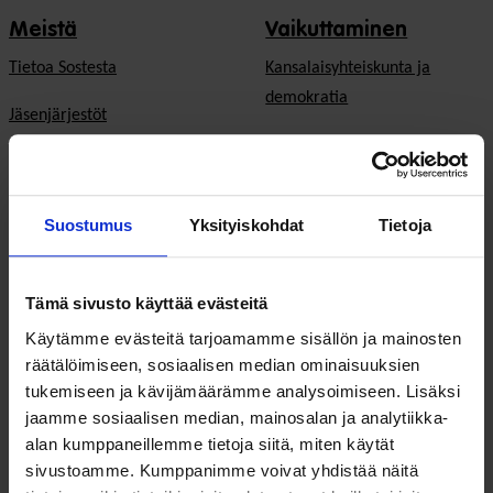
Meistä
Vaikuttaminen
Tietoa Sostesta
Kansalaisyhteiskunta ja
demokratia
Jäsenjärjestöt
Hyvinvointitalous
Jäsenedut ja -palvelut
Järjestöjen
Hae jäseneksi
toimintaedellytykset
Suostumus
Yksityiskohdat
Tietoja
Verkostot
Hyvinvoinnin ja terveyden
edistäminen
Tämä sivusto käyttää evästeitä
Varaa kokoustila
Käytämme evästeitä tarjoamamme sisällön ja mainosten
Sosiaali- ja terveyspalvelut
Yhteistyökumppaniksi
räätälöimiseen, sosiaalisen median ominaisuuksien
tukemiseen ja kävijämäärämme analysoimiseen. Lisäksi
Toimeentulo
På Svenska
jaamme sosiaalisen median, mainosalan ja analytiikka-
Työllisyys
alan kumppaneillemme tietoja siitä, miten käytät
In English
sivustoamme. Kumppanimme voivat yhdistää näitä
Ilmastonmuutos