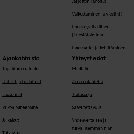
Järjestön rahoitus
Vaikuttaminen ja viestintä
Ilmastoystävällinen
järjestötoiminta
Innovaatiot ja kehittäminen
Ajankohtaista
Yhteystiedot
Tapahtumakalenteri
Medialle
Uutiset ja tiedotteet
Anna palautetta
Lausunnot
Tietosuoja
Viikon puheenaihe
Saavutettavuus
Julkaisut
Yhdenvertaisen ja
turvallisemman tilan
Tutkimus