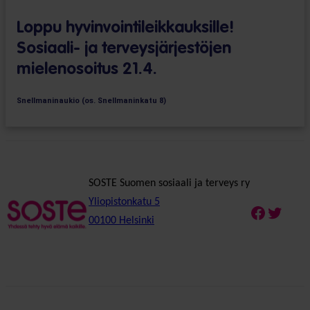
Loppu hyvinvointi­leikkauksille!
Sosiaali- ja terveys­järjestöjen
mielenosoitus 21.4.
Snellmaninaukio (os. Snellmaninkatu 8)
SOSTE Suomen sosiaali ja terveys ry
Yliopistonkatu 5
Faceboo
Twitte
00100 Helsinki