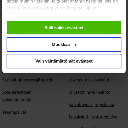
tietoja muihin tietoihin, joita olet antanut heille tai joita on
kerätty, kun olet käyttänyt heidän palvelujaan.
EU & kansainvälinen työ
Valitsemalla "Yksityiskohdat" voit vaikuttaa sallimiisi
evästeisiin.
Vaalit
Salli kaikki evästeet
Eduskuntavaalit
Muokkaa
Kunta- ja aluevaalit
Europarlamenttivaalit
Vain välttämättömät evästeet
Tietoa järjestöistä
Jäsenjärjestöille
Sosiaali- ja terveysjärjestöt
Jäsen­edut ja -palvelut
Sote-järjestöjen
Järjestön hyvä hallinto
palvelutoiminta
Vaikuttavuus järjestöissä
Teemapäivät
Ennakointi- ja strategiatyö