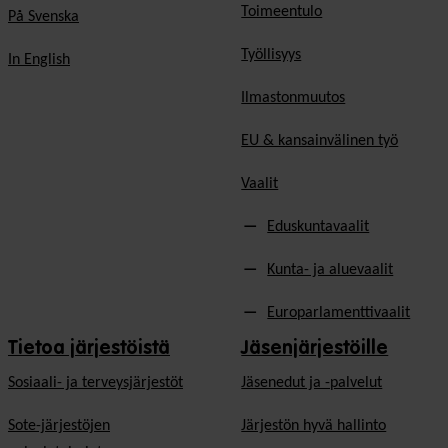
Toimeentulo
På Svenska
Työllisyys
In English
Ilmastonmuutos
EU & kansainvälinen työ
Vaalit
Eduskuntavaalit
Kunta- ja aluevaalit
Europarlamenttivaalit
Tietoa järjestöistä
Jäsenjärjestöille
Sosiaali- ja terveysjärjestöt
Jäsen­edut ja -palvelut
Sote-järjestöjen
Järjestön hyvä hallinto