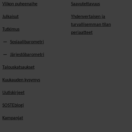
Viikon puheenaihe
Saavutettavuus
Julkaisut
Yhdenvertaisen ja
turvallisemman tilan
Tutkimus
periaatteet
Sosiaalibarometri
Järjestöbarometri
Talouskatsaukset
Kuukauden kysymys
Uutiskirjeet
SOSTEblogi
Kampanjat