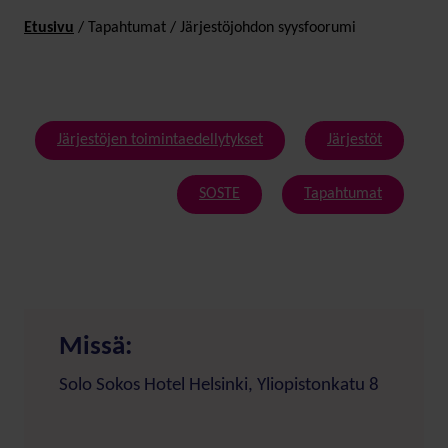
Etusivu
/
Tapahtumat
/
Järjestöjohdon syysfoorumi
Järjestöjen toimintaedellytykset
Järjestöt
SOSTE
Tapahtumat
Missä:
Solo Sokos Hotel Helsinki, Yliopistonkatu 8