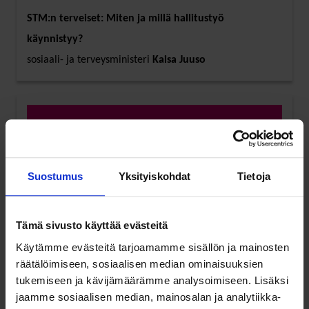
STM:n terveiset: Miten ja millä hallitustyö
käynnistyy?
sosiaali- ja terveysministeri
Kaisa Juuso
13:15
Suostumus
Yksityiskohdat
Tietoja
Sosiaali- ja terveyspalveluiden integraatio
toteutuneen kehityksen ja hallitusohjelman valossa
tutkimusprofessori
Heikki Hiilamo
, Terveyden ja
Tämä sivusto käyttää evästeitä
hyvinvoinnin laitos
Käytämme evästeitä tarjoamamme sisällön ja mainosten
räätälöimiseen, sosiaalisen median ominaisuuksien
tukemiseen ja kävijämäärämme analysoimiseen. Lisäksi
jaamme sosiaalisen median, mainosalan ja analytiikka-