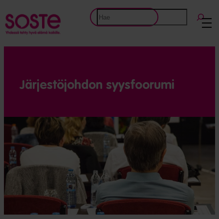
Etsi
Järjestöjohdon syysfoorumi