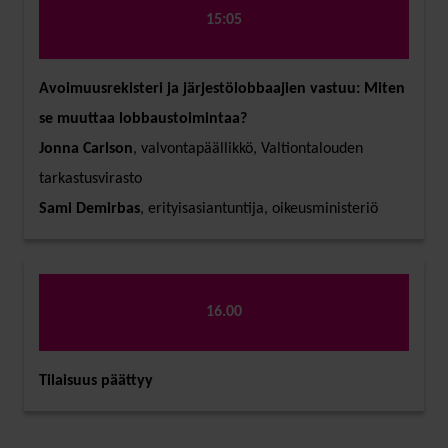
15:05
Avoimuusrekisteri ja järjestölobbaajien vastuu: Miten
se muuttaa lobbaustoimintaa?
Jonna Carlson
, valvontapäällikkö, Valtiontalouden
tarkastusvirasto
Sami Demirbas
, erityisasiantuntija, oikeusministeriö
16.00
Tilaisuus päättyy