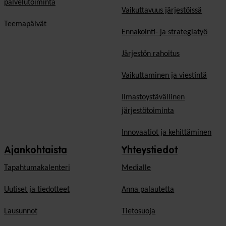
palvelutoiminta
Vaikuttavuus järjestöissä
Teemapäivät
Ennakointi- ja strategiatyö
Järjestön rahoitus
Vaikuttaminen ja viestintä
Ilmastoystävällinen
järjestötoiminta
Innovaatiot ja kehittäminen
Ajankohtaista
Yhteystiedot
Tapahtumakalenteri
Medialle
Uutiset ja tiedotteet
Anna palautetta
Lausunnot
Tietosuoja