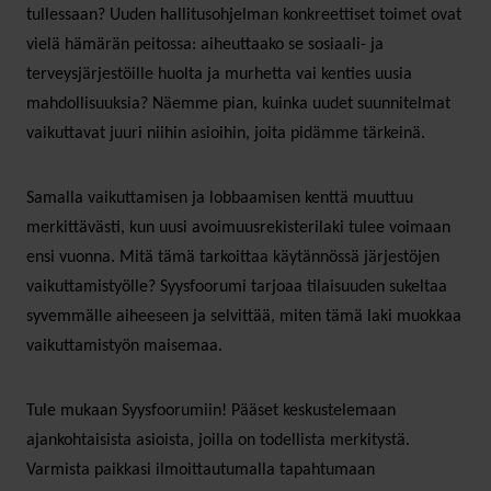
tullessaan? Uuden hallitusohjelman konkreettiset toimet ovat
vielä hämärän peitossa: aiheuttaako se sosiaali- ja
terveysjärjestöille huolta ja murhetta vai kenties uusia
mahdollisuuksia? Näemme pian, kuinka uudet suunnitelmat
vaikuttavat juuri niihin asioihin, joita pidämme tärkeinä.
Samalla vaikuttamisen ja lobbaamisen kenttä muuttuu
merkittävästi, kun uusi avoimuusrekisterilaki tulee voimaan
ensi vuonna. Mitä tämä tarkoittaa käytännössä järjestöjen
vaikuttamistyölle? Syysfoorumi tarjoaa tilaisuuden sukeltaa
syvemmälle aiheeseen ja selvittää, miten tämä laki muokkaa
vaikuttamistyön maisemaa.
Tule mukaan Syysfoorumiin! Pääset keskustelemaan
ajankohtaisista asioista, joilla on todellista merkitystä.
Varmista paikkasi ilmoittautumalla tapahtumaan