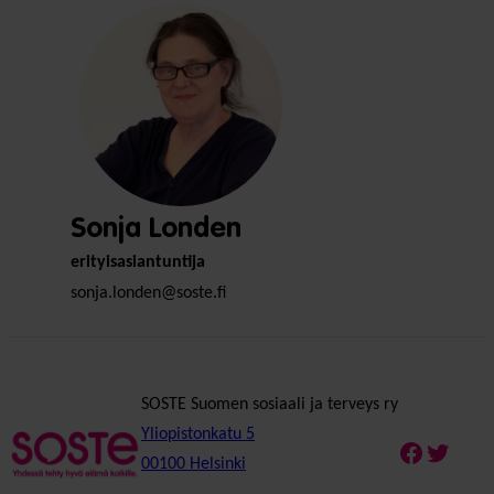
Sonja Londen
erityisasiantuntija
sonja.londen@soste.fi
SOSTE Suomen sosiaali ja terveys ry
Yliopistonkatu 5
Faceboo
Twitte
00100 Helsinki