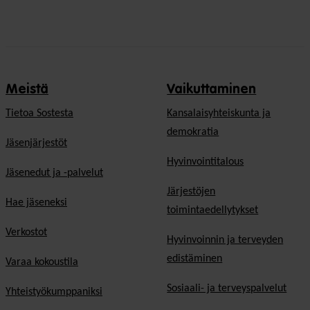
Meistä
Vaikuttaminen
Tietoa Sostesta
Kansalaisyhteiskunta ja
demokratia
Jäsenjärjestöt
Hyvinvointitalous
Jäsenedut ja -palvelut
Järjestöjen
Hae jäseneksi
toimintaedellytykset
Verkostot
Hyvinvoinnin ja terveyden
edistäminen
Varaa kokoustila
Sosiaali- ja terveyspalvelut
Yhteistyökumppaniksi