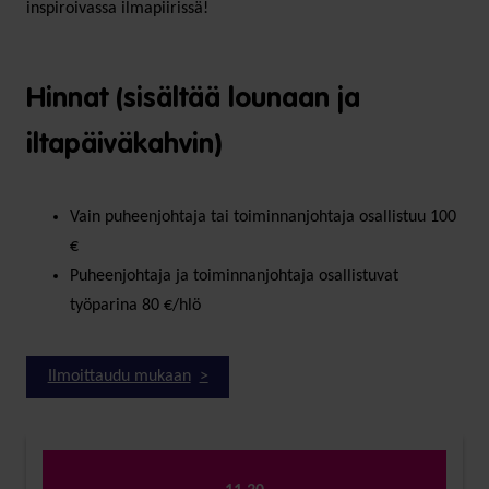
inspiroivassa ilmapiirissä!
Hinnat (sisältää lounaan ja
iltapäiväkahvin)
Vain puheenjohtaja tai toiminnanjohtaja osallistuu 100
€
Puheenjohtaja ja toiminnanjohtaja osallistuvat
työparina 80 €/hlö
Ilmoittaudu mukaan