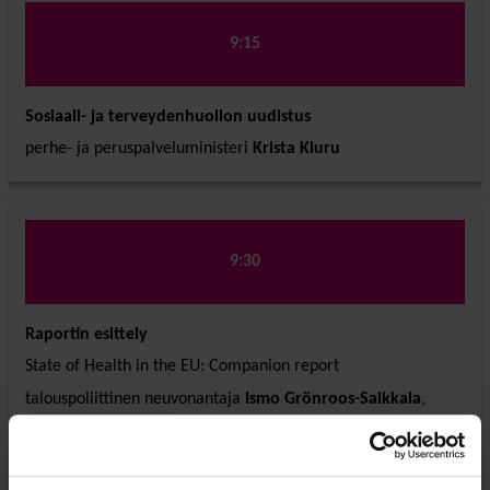
9:15
Sosiaali- ja terveydenhuollon uudistus
perhe- ja peruspalveluministeri
Krista Kiuru
9:30
Raportin esittely
State of Health in the EU: Companion report
talouspoliittinen neuvonantaja
Ismo Grönroos-Saikkala
,
Euroopan komission Suomen-edustusto
Country Health Profile