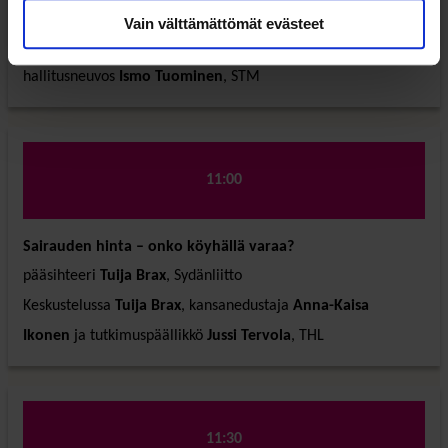
pääsihteeri
Vertti Kiukas
, SOSTE Suomen sosiaali ja terveys ry
Vain välttämättömät evästeet
Keskustelussa
Vertti Kiukas
, kansanedustaja
Jouni Ovaska
ja
hallitusneuvos
Ismo Tuominen
, STM
11:00
Sairauden hinta – onko köyhällä varaa?
pääsihteeri
Tuija Brax
, Sydänliitto
Keskustelussa
Tuija Brax
, kansanedustaja
Anna-Kaisa
Ikonen
ja tutkimuspäällikkö
Jussi Tervola
, THL
11:30