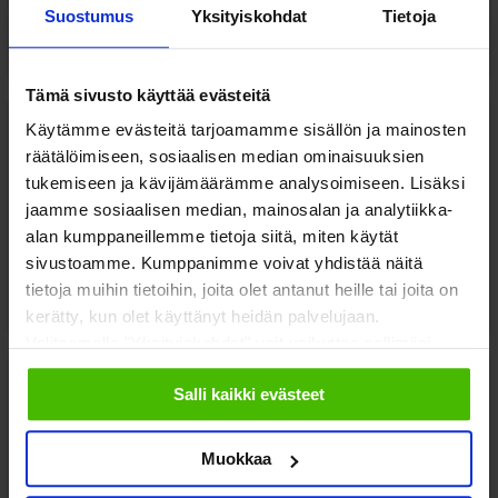
senior economist
Gaetan Lafortune
, OECD
Suostumus
Yksityiskohdat
Tietoja
Moderaattorina toimittaja
Tiina Merikanto
Tämä sivusto käyttää evästeitä
Käytämme evästeitä tarjoamamme sisällön ja mainosten
10:05
räätälöimiseen, sosiaalisen median ominaisuuksien
tukemiseen ja kävijämäärämme analysoimiseen. Lisäksi
jaamme sosiaalisen median, mainosalan ja analytiikka-
Perusterveydenhuollon rakenteiden muutos
alan kumppaneillemme tietoja siitä, miten käytät
Keskustelussa kansanedustaja
Sari Tanus
ja
sivustoamme. Kumppanimme voivat yhdistää näitä
tietoja muihin tietoihin, joita olet antanut heille tai joita on
varatoimitusjohtaja
Hanna Tainio
, Suomen Kuntaliitto ry
kerätty, kun olet käyttänyt heidän palvelujaan.
Valitsemalla "Yksityiskohdat" voit vaikuttaa sallimiisi
evästeisiin.
Salli kaikki evästeet
10:30
Muokkaa
Päihteet ja elintapojen merkitys