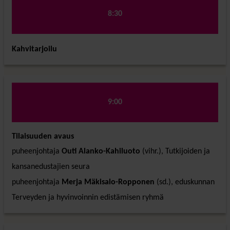
8:30
Kahvitarjoilu
9:00
Tilaisuuden avaus
puheenjohtaja
Outi Alanko-Kahiluoto
(vihr.), Tutkijoiden ja
kansanedustajien seura
puheenjohtaja
Merja Mäkisalo-Ropponen
(sd.), eduskunnan
Terveyden ja hyvinvoinnin edistämisen ryhmä