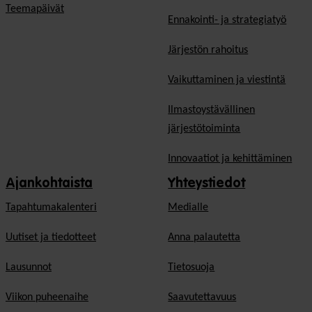
Teemapäivät
Ennakointi- ja strategiatyö
Järjestön rahoitus
Vaikuttaminen ja viestintä
Ilmastoystävällinen
järjestötoiminta
Innovaatiot ja kehittäminen
Ajankohtaista
Yhteystiedot
Tapahtumakalenteri
Medialle
Uutiset ja tiedotteet
Anna palautetta
Lausunnot
Tietosuoja
Viikon puheenaihe
Saavutettavuus