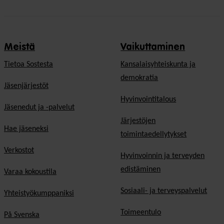
Meistä
Vaikuttaminen
Tietoa Sostesta
Kansalaisyhteiskunta ja
demokratia
Jäsenjärjestöt
Hyvinvointitalous
Jäsenedut ja -palvelut
Järjestöjen
Hae jäseneksi
toimintaedellytykset
Verkostot
Hyvinvoinnin ja terveyden
edistäminen
Varaa kokoustila
Sosiaali- ja terveyspalvelut
Yhteistyökumppaniksi
Toimeentulo
På Svenska