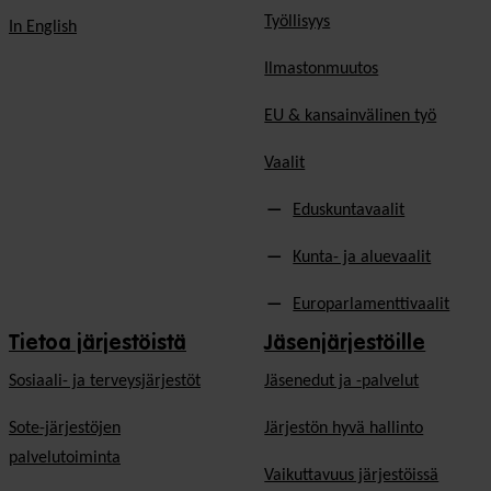
Työllisyys
In English
Ilmastonmuutos
EU & kansainvälinen työ
Vaalit
Eduskuntavaalit
Kunta- ja aluevaalit
Europarlamenttivaalit
Tietoa järjestöistä
Jäsenjärjestöille
Sosiaali- ja terveysjärjestöt
Jäsen­edut ja -palvelut
Sote-järjestöjen
Järjestön hyvä hallinto
palvelutoiminta
Vaikuttavuus järjestöissä