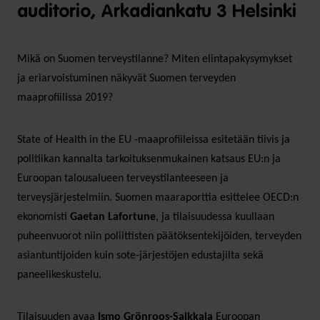
auditorio, Arkadiankatu 3 Helsinki
Mikä on Suomen terveystilanne? Miten elintapakysymykset
ja eriarvoistuminen näkyvät Suomen terveyden
maaprofiilissa 2019?
State of Health in the EU -maaprofiileissa esitetään tiivis ja
politiikan kannalta tarkoituksenmukainen katsaus EU:n ja
Euroopan talousalueen terveystilanteeseen ja
terveysjärjestelmiin. Suomen maaraporttia esittelee OECD:n
ekonomisti
Gaetan Lafortune
, ja tilaisuudessa kuullaan
puheenvuorot niin poliittisten päätöksentekijöiden, terveyden
asiantuntijoiden kuin sote-järjestöjen edustajilta sekä
paneelikeskustelu.
Tilaisuuden avaa
Ismo Grönroos-Saikkala
Euroopan