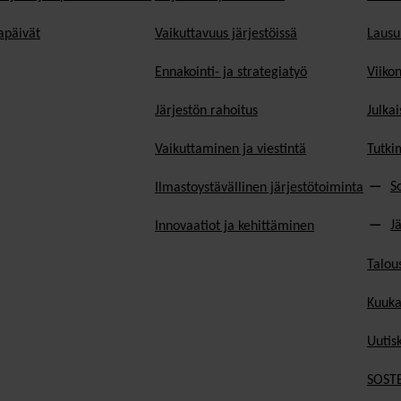
päivät
Vaikuttavuus järjestöissä
Lausu
Ennakointi- ja strategiatyö
Viiko
Järjestön rahoitus
Julkai
Vaikuttaminen ja viestintä
Tutki
S
Ilmastoystävällinen järjestötoiminta
J
Innovaatiot ja kehittäminen
Talou
Kuuka
Uutisk
SOSTE