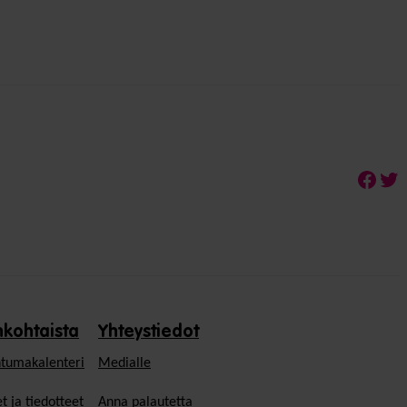
Face
Twi
nkohtaista
Yhteystiedot
tumakalenteri
Medialle
t ja tiedotteet
Anna palautetta