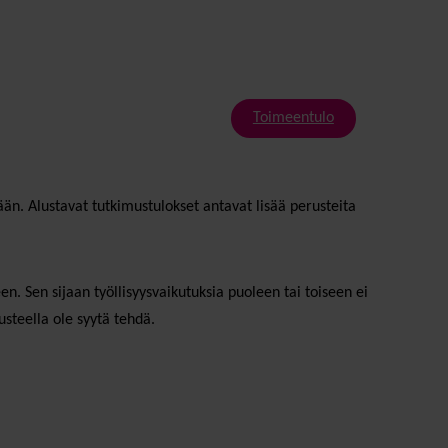
Toimeentulo
än. Alustavat tutkimustulokset antavat lisää perusteita
n. Sen sijaan työllisyysvaikutuksia puoleen tai toiseen ei
steella ole syytä tehdä.