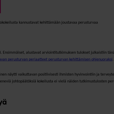
okokeilusta kannustavat kehittämään joustavaa perusturvaa
 Ensimmäiset, alustavat arviointitutkimuksen tulokset julkaistiin tänä
avan perusturvan periaatteet perusturvan kehittämisen ohjenuoraksi
.
näytti vaikuttavan positiivisesti ihmisten hyvinvointiin ja terveytee
eneviä johtopäätöksiä kokeilusta ei vielä näiden tutkimustulosten peru
yä