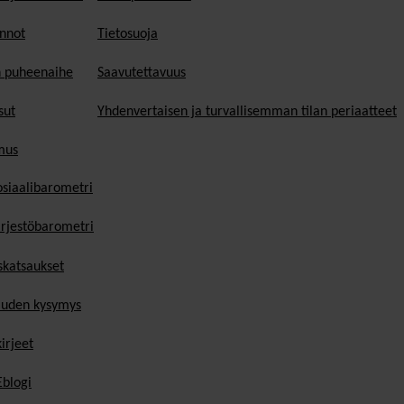
nnot
Tietosuoja
n puheenaihe
Saavutettavuus
sut
Yhdenvertaisen ja turvallisemman tilan periaatteet
mus
osiaalibarometri
ärjestöbarometri
skatsaukset
uden kysymys
irjeet
blogi