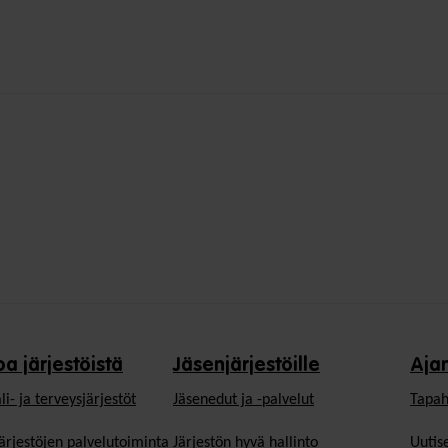
oa järjestöistä
Jäsenjärjestöille
Aja
li- ja terveysjärjestöt
Jäsen­edut ja -palvelut
Tapah
ärjestöjen palvelutoiminta
Järjestön hyvä hallinto
Uutise