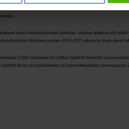
miseen hitaammin kuin esimerkiksi koettuun terveyteen ja hyvinvoint
rustulon saaminen paransi nopeasti ihmisten luottamusta omiin työllis
avampia.
keuttavat myös tutkimustulosten tulkintaa, voidaan kokeilua silti pitä
oksia julkaistaan hiljalleen vuosien 2019–2021 aikana ja myös nämä t
kokeilussa 2 000 satunnaisesti valittua työtöntä henkilöä sai perustu
tujat valittiin Kelan peruspäivärahaa tai työmarkkinatukea marraskuussa