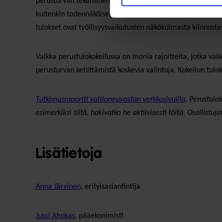
perusturvan tekeminen joustavammaksi vaikuttaa työllisty
kuitenkin todennäköisesti edistää myös työllistymistä. Pe
tulokset ovat työllisyysvaikutusten näkökulmasta kiinnost
Vaikka perustulokokeilussa on monia rajoitteita, jotka vai
perusturvan kehittämistä koskevia valintoja. Kokeilun tul
Tutkimusraportti valtioneuvoston verkkosivuilla
. Perustulo
esimerkiksi siitä, hakivatko he aktiivisesti töitä. Osallis
Lisätietoja
Anna Järvinen
, erityisasiantintija
Jussi Ahokas
, pääekonimisti