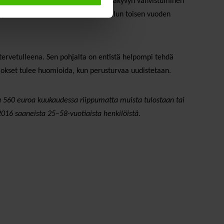
iin. Pidemmällä aikavälillä toimintakyvyn vahvistuminen
tymismahdollisuuksiinsa. Siksi kokeilun toisen vuoden
ä tervetulleena. Sen pohjalta on entistä helpompi tehdä
ulokset tulee huomioida, kun perusturvaa uudistetaan.
loa 560 euroa kuukaudessa riippumatta muista tulostaan tai
 2016 saaneista 25–58-vuotiaista henkilöistä.