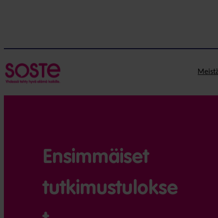
Meist
Ensimmäiset
tutkimustulokse