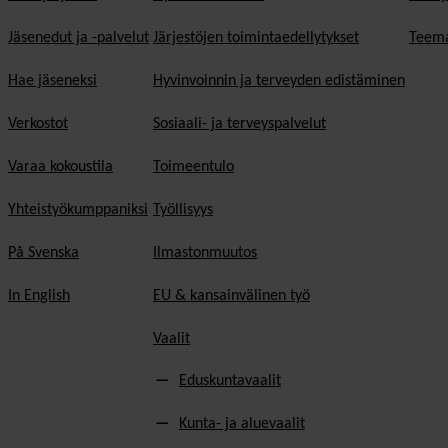
Jäsenedut ja -palvelut
Järjestöjen toimintaedellytykset
Teema
Hae jäseneksi
Hyvinvoinnin ja terveyden edistäminen
Verkostot
Sosiaali- ja terveyspalvelut
Varaa kokoustila
Toimeentulo
Yhteistyökumppaniksi
Työllisyys
På Svenska
Ilmastonmuutos
In English
EU & kansainvälinen työ
Vaalit
Eduskuntavaalit
Kunta- ja aluevaalit