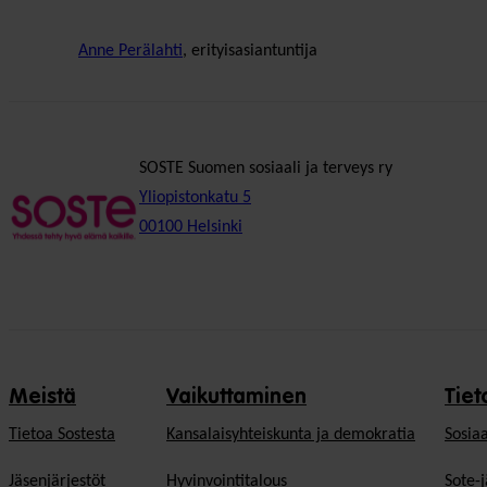
Anne Perälahti
, erityisasiantuntija
SOSTE Suomen sosiaali ja terveys ry
Yliopistonkatu 5
00100 Helsinki
Meistä
Vaikuttaminen
Tiet
Tietoa Sostesta
Kansalaisyhteiskunta ja demokratia
Sosiaa
Jäsenjärjestöt
Hyvinvointitalous
Sote-j