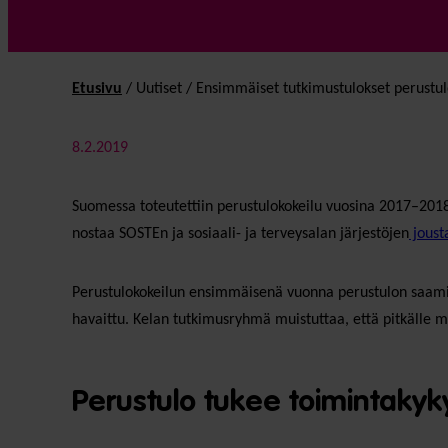
Etusivu
/
Uutiset
/
Ensimmäiset tutkimustulokset perustul
8.2.2019
Suomessa toteutettiin perustulokokeilu vuosina 2017–2018.
nostaa SOSTEn ja sosiaali- ja terveysalan järjestöjen
joust
Perustulokokeilun ensimmäisenä vuonna perustulon saaminen 
havaittu. Kelan tutkimusryhmä muistuttaa, että pitkälle m
Perustulo tukee toimintakyk