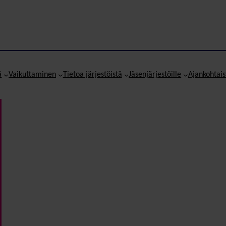
ä
Vaikuttaminen
Tietoa järjestöistä
Jäsenjärjestöille
Ajankohtais