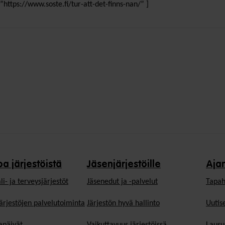
=”https://www.soste.fi/tur-att-det-finns-nan/” ]
oa järjestöistä
Jäsenjärjestöille
Aja
li- ja terveysjärjestöt
Jäsen­edut ja -palvelut
Tapah
ärjestöjen palvelutoiminta
Järjestön hyvä hallinto
Uutise
päivät
Vaikuttavuus järjestöissä
Lausu