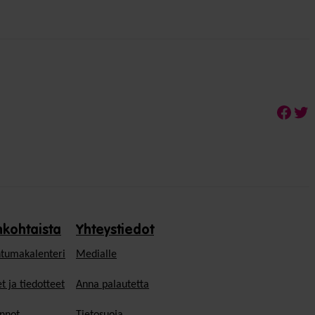
Face
Twi
nkohtaista
Yhteystiedot
tumakalenteri
Medialle
t ja tiedotteet
Anna palautetta
nnot
Tietosuoja