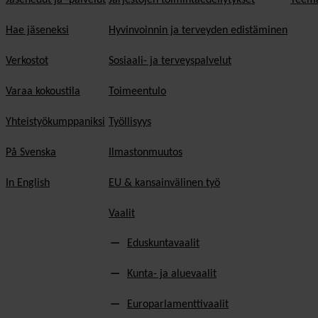
Hae jäseneksi
Hyvinvoinnin ja terveyden edistäminen
Verkostot
Sosiaali- ja terveyspalvelut
Varaa kokoustila
Toimeentulo
Yhteistyökumppaniksi
Työllisyys
På Svenska
Ilmastonmuutos
In English
EU & kansainvälinen työ
Vaalit
Eduskuntavaalit
Kunta- ja aluevaalit
Europarlamenttivaalit