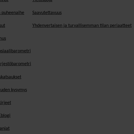
n puheenaihe
Saavutettavuus
sut
Yhdenvertaisen ja turvallisemman tilan periaatteet
mus
osiaalibarometri
ärjestöbarometri
skatsaukset
uden kysymys
irjeet
blogi
anjat