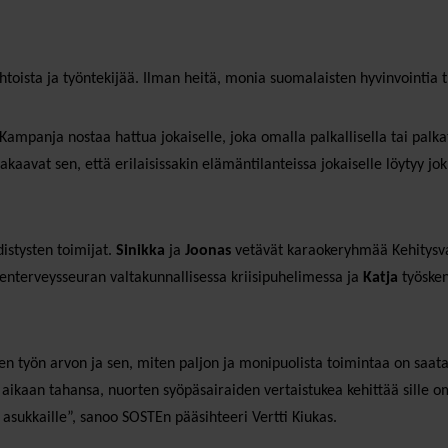
htoista ja työntekijää. Ilman heitä, monia suomalaisten hyvinvointia tu
ampanja nostaa hattua jokaiselle, joka omalla palkallisella tai pal
kaavat sen, että erilaisissakin elämäntilanteissa jokaiselle löytyy jok
istysten toimijat.
Sinikka
ja
Joonas
vetävät karaokeryhmää Kehitysv
enterveysseuran valtakunnallisessa kriisipuhelimessa ja
Katja
työske
 työn arvon ja sen, miten paljon ja monipuolista toimintaa on saatavi
aikaan tahansa, nuorten syöpäsairaiden vertaistukea kehittää sille o
a asukkaille”, sanoo SOSTEn pääsihteeri Vertti Kiukas.