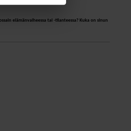
ssain elämänvaiheessa tai -tilanteessa? Kuka on sinun