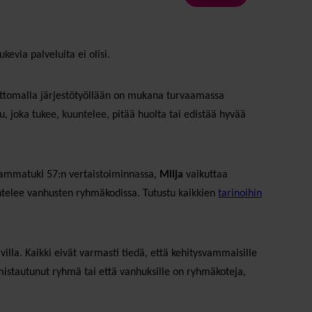
kevia palveluita ei olisi.
kattomalla järjestötyöllään on mukana turvaamassa
u, joka tukee, kuuntelee, pitää huolta tai edistää hyvää
ammatuki 57:n vertaistoiminnassa,
Milja
vaikuttaa
ntelee vanhusten ryhmäkodissa. Tutustu kaikkien
tarinoihin
lla. Kaikki eivät varmasti tiedä, että kehitysvammaisille
mistautunut ryhmä tai että vanhuksille on ryhmäkoteja,