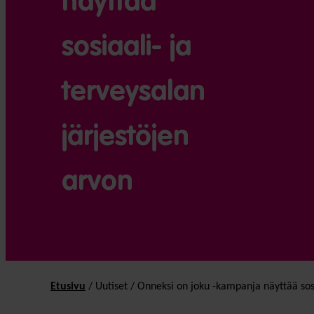
näyttää
sosiaali- ja
terveysalan
järjestöjen
arvon
Etusivu
/
Uutiset
/
Onneksi on joku -kampanja näyttää sosi