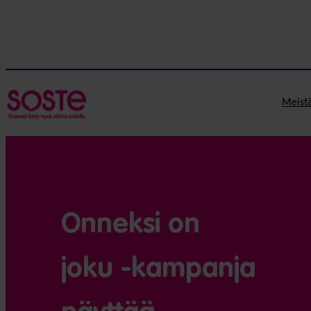
Meist
Onneksi on
joku -kampanja