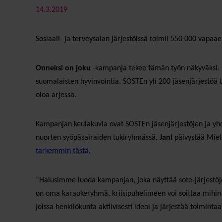
14.3.2019
Sosiaali- ja terveysalan järjestöissä toimii 550 000 vapaae
Onneksi on joku
-kampanja tekee tämän työn näkyväksi. K
suomalaisten hyvinvointia. SOSTEn yli 200 jäsenjärjestöä ta
oloa arjessa.
Kampanjan keulakuvia ovat SOSTEn jäsenjärjestöjen ja yhd
nuorten syöpäsairaiden tukiryhmässä,
Jani
päivystää Miel
tarkemmin tästä.
“Halusimme luoda kampanjan, joka näyttää sote-järjestöjen
on oma karaokeryhmä, kriisipuhelimeen voi soittaa mihin 
joissa henkilökunta aktiivisesti ideoi ja järjestää toiminta