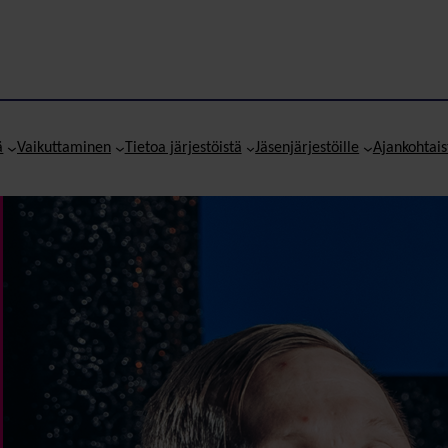
ä
Vaikuttaminen
Tietoa järjestöistä
Jäsenjärjestöille
Ajankohtais