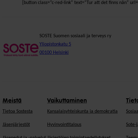
[button class=”c-red-link” text=”Tur att det finns nån” url
SOSTE Suomen sosiaali ja terveys ry
Yliopistonkatu 5
00100 Helsinki
Meistä
Vaikuttaminen
Tiet
Tietoa Sostesta
Kansalaisyhteiskunta ja demokratia
Sosiaa
Jäsenjärjestöt
Hyvinvointitalous
Sote-j
Jäsenedut ja -palvelut
Järjestöjen toimintaedellytykset
Teema