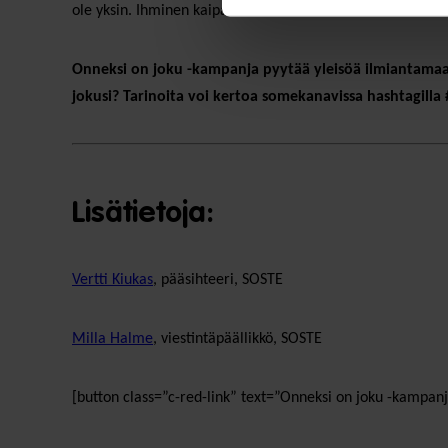
ole yksin. Ihminen kaipaa toista ihmistä muulloinkin kuin k
Onneksi on joku -kampanja pyytää yleisöä ilmiantamaan
jokusi? Tarinoita voi kertoa somekanavissa hashtagilla
Lisätietoja:
Vertti Kiukas
, pääsihteeri, SOSTE
Milla Halme
, viestintäpäällikkö, SOSTE
[button class=”c-red-link” text=”Onneksi on joku -kampanj