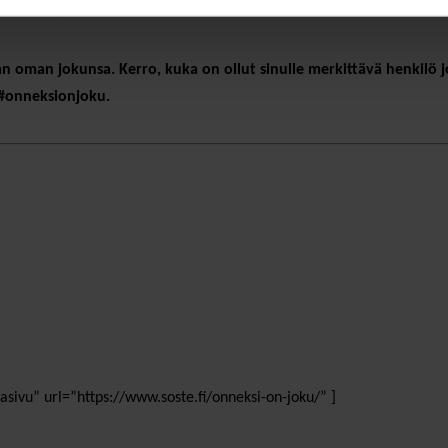
riiseissä”, toteaa Vertti Kiukas SOSTEsta.
 oman jokunsa. Kerro, kuka on ollut sinulle merkittävä henkilö jo
 #onneksionjoku.
asivu” url=”https://www.soste.fi/onneksi-on-joku/” ]