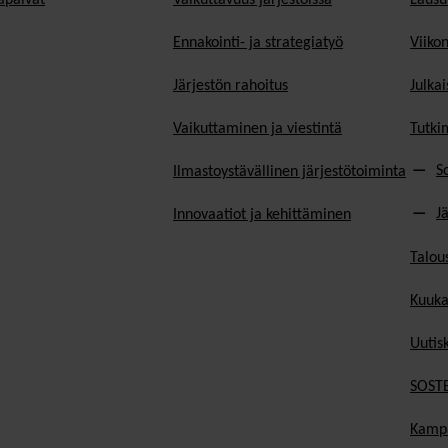
Ennakointi- ja strategiatyö
Viiko
Järjestön rahoitus
Julkai
Vaikuttaminen ja viestintä
Tutki
S
Ilmastoystävällinen järjestötoiminta
J
Innovaatiot ja kehittäminen
Talou
Kuuka
Uutisk
SOSTE
Kamp