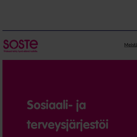
Meist
Sosiaali- ja
terveysjärjestöi