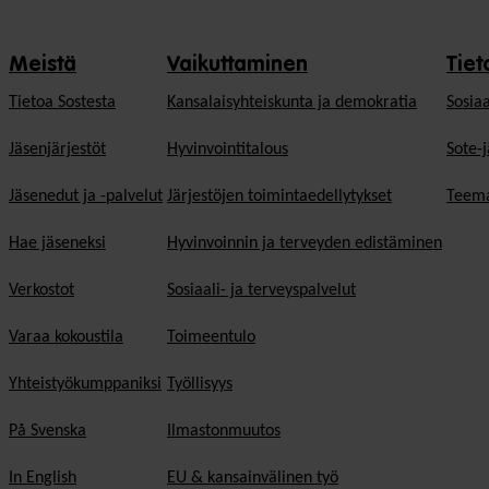
Meistä
Vaikuttaminen
Tiet
Tietoa Sostesta
Kansalaisyhteiskunta ja demokratia
Sosiaa
Jäsenjärjestöt
Hyvinvointitalous
Sote-j
Jäsenedut ja -palvelut
Järjestöjen toimintaedellytykset
Teema
Hae jäseneksi
Hyvinvoinnin ja terveyden edistäminen
Verkostot
Sosiaali- ja terveyspalvelut
Varaa kokoustila
Toimeentulo
Yhteistyökumppaniksi
Työllisyys
På Svenska
Ilmastonmuutos
In English
EU & kansainvälinen työ