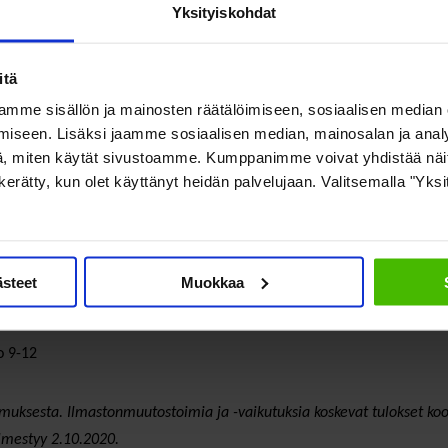
Yksityiskohdat
kea arvioida
itä
stonmuutoksen suoria tai sopeuttamistoimien aiheuttamia vaikutuksia 
mme sisällön ja mainosten räätälöimiseen, sosiaalisen median
annut vielä ottaa asiaan kantaa. Koko väestöä koskevien vaikutusten
iseen. Lisäksi jaamme sosiaalisen median, mainosalan ja analy
 toimeentuloon.
, miten käytät sivustoamme. Kumppanimme voivat yhdistää näitä t
on kerätty, kun olet käyttänyt heidän palvelujaan. Valitsemalla "Yks
mista toimille ja paikallistason eri toimijoiden osallistamista kulle
ksensa omista kohderyhmistään ja menetelmät kuulla ihmisiä.
ästeet
Muokkaa
o 9-12
muksesta. Ilmastonmuutostoimia ja -vaikutuksia koskevat tulokset kootti
 ilmestyy 2.10.2020.