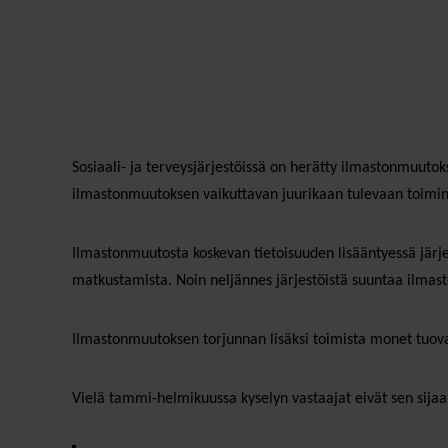
Sosiaali- ja terveysjärjestöissä on herätty ilmastonmuuto
ilmastonmuutoksen vaikuttavan juurikaan tulevaan toimint
Ilmastonmuutosta koskevan tietoisuuden lisääntyessä järjes
matkustamista. Noin neljännes järjestöistä suuntaa ilmas
Ilmastonmuutoksen torjunnan lisäksi toimista monet tuovat
Vielä tammi-helmikuussa kyselyn vastaajat eivät sen sija