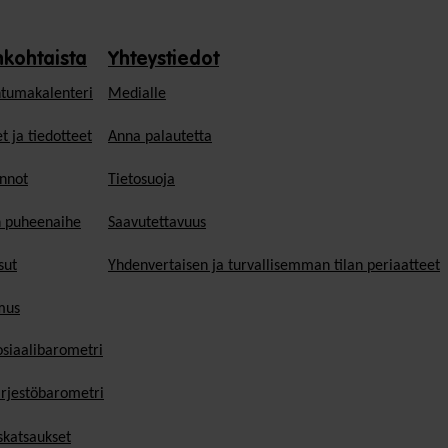
nkohtaista
Yhteystiedot
tumakalenteri
Medialle
t ja tiedotteet
Anna palautetta
nnot
Tietosuoja
n puheenaihe
Saavutettavuus
sut
Yhdenvertaisen ja turvallisemman tilan periaatteet
mus
osiaalibarometri
ärjestöbarometri
skatsaukset