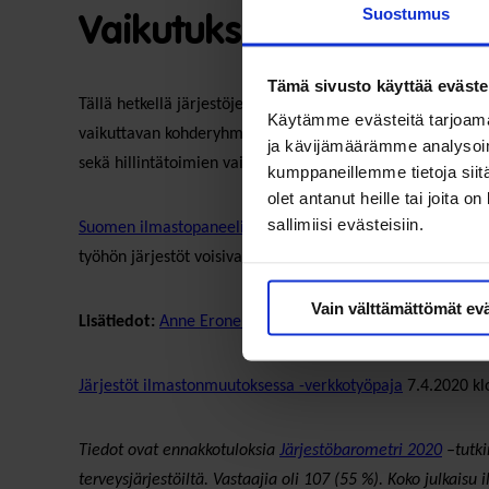
Suostumus
Vaikutuksia jäseniin vai
Tämä sivusto käyttää eväste
Tällä hetkellä järjestöjen on vielä vaikea arvioida ilma
Käytämme evästeitä tarjoama
vaikuttavan kohderyhmiinsä, mutta samalla iso osuus ei os
ja kävijämäärämme analysoim
sekä hillintätoimien vaikutukset liikkumiseen ja ihmisten
kumppaneillemme tietoja siitä
olet antanut heille tai joita 
sallimiisi evästeisiin.
Suomen ilmastopaneelin raportti
korostaa hyväksynnän hake
työhön järjestöt voisivat luontevasti tuoda asiantuntemu
Vain välttämättömät ev
Lisätiedot:
Anne Eronen
Järjestöt ilmastonmuutoksessa -verkkotyöpaja
7.4.2020 kl
Tiedot ovat ennakkotuloksia
Järjestöbarometri 2020
–tutki
terveysjärjestöiltä. Vastaajia oli 107 (55 %). Koko julkaisu