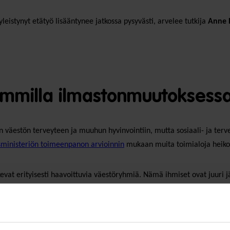
yleistynyt etätyö lisääntynee jatkossa pysyvästi, arvelee tutkija
Anne 
immilla ilmastonmuutoksess
äestön terveyteen ja muuhun hyvinvointiin, mutta sosiaali- ja tervey
ministeriön toimeenpanon arvioinnin
mukaan muita toimialoja heik
vat erityisesti haavoittuvia väestöryhmiä. Nämä ihmiset ovat juuri j
pset, koska nämä ryhmät ovat altteimpia lisääntyville allergioille ja