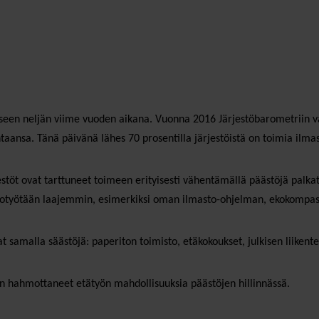
kseen neljän viime vuoden aikana. Vuonna 2016 Järjestöbarometriin vas
aansa. Tänä päivänä lähes 70 prosentilla järjestöistä on toimia ilm
töt ovat tarttuneet toimeen erityisesti vähentämällä päästöjä palkatun
totyötään laajemmin, esimerkiksi oman ilmasto-ohjelman, ekokompassin
 samalla säästöjä: paperiton toimisto, etäkokoukset, julkisen liiken
an hahmottaneet etätyön mahdollisuuksia päästöjen hillinnässä.