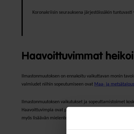
Koronakriisin seurauksena järjestöissäkin tuntuvasti 
Haavoittuvimmat heiko
Ilmastonmuutoksen on ennakoitu vaikuttavan monin tavoin v
valmiudet niihin sopeutumiseen ovat
Maa- ja metsätalous
Ilmastonmuutoksen vaikutukset ja sopeuttamistoimet koske
Haavoittuvimpia ovat pitkäaikaissairaat, ikääntyneet ja la
myös lisäävän mielenterveyshaittoja.