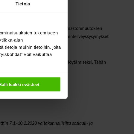
Tietoja
kohderyhmiinsä. Noin puolet arvioi ilmastonmuutoksen
 ominaisuuksien tukemiseen
 ohella järjestöjä askarruttavat mielenterveyskysymykset
tiikka-alan
ietoja muihin tietoihin, joita
ityiskohdat" voit vaikuttaa
kin alueelle soveltuvien ratkaisujen löytämiseksi. Tähän
Salli kaikki evästeet
in 7.1.-10.2.2020 valtakunnallisilta sosiaali- ja