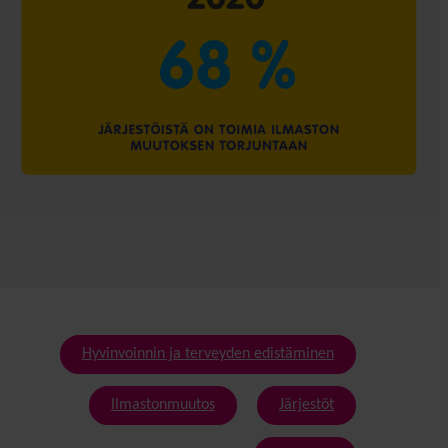
Hyvinvoinnin ja terveyden edistäminen
Ilmastonmuutos
Järjestöt