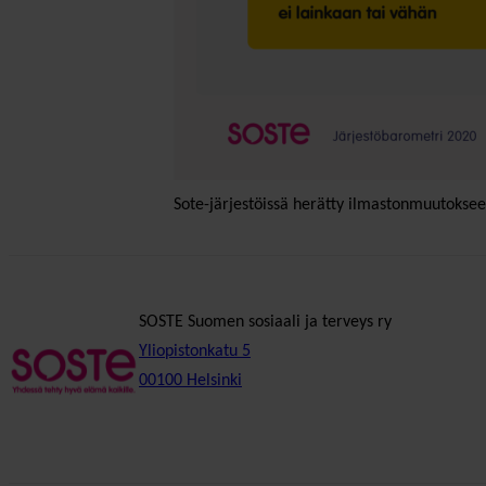
Sote-järjestöissä herätty ilmastonmuutokse
SOSTE Suomen sosiaali ja terveys ry
Yliopistonkatu 5
00100 Helsinki