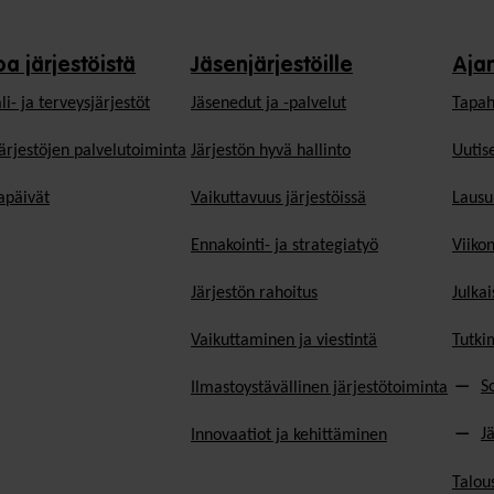
oa järjestöistä
Jäsenjärjestöille
Aja
li- ja terveysjärjestöt
Jäsen­edut ja -palvelut
Tapah
ärjestöjen palvelutoiminta
Järjestön hyvä hallinto
Uutise
päivät
Vaikuttavuus järjestöissä
Lausu
Ennakointi- ja strategiatyö
Viiko
Järjestön rahoitus
Julkai
Vaikuttaminen ja viestintä
Tutki
S
Ilmastoystävällinen järjestötoiminta
J
Innovaatiot ja kehittäminen
Talou