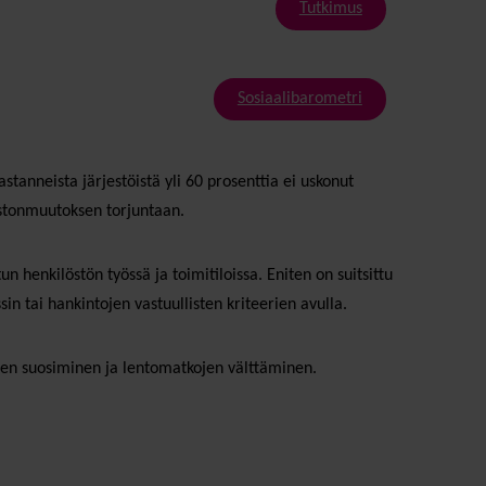
Tutkimus
Sosiaalibarometri
tanneista järjestöistä yli 60 prosenttia ei uskonut
astonmuutoksen torjuntaan.
 henkilöstön työssä ja toimitiloissa. Eniten on suitsittu
 tai hankintojen vastuullisten kriteerien avulla.
teen suosiminen ja lentomatkojen välttäminen.