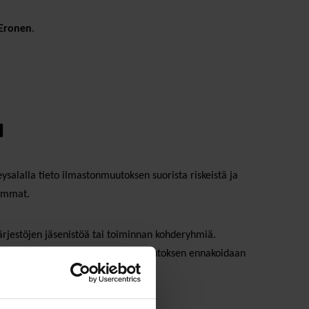
Eronen
.
a
salalla tieto ilmastonmuutoksen suorista riskeistä ja
ommat.
ärjestöjen jäsenistöä tai toiminnan kohderyhmiä.
 uusille terveyshaitoille. Ilmastonmuutoksen ennakoidaan