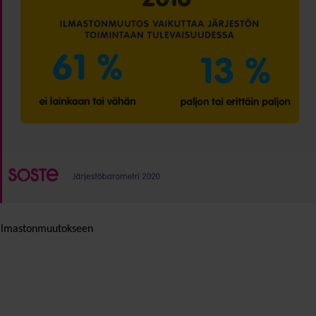
ty ilmastonmuutokseen