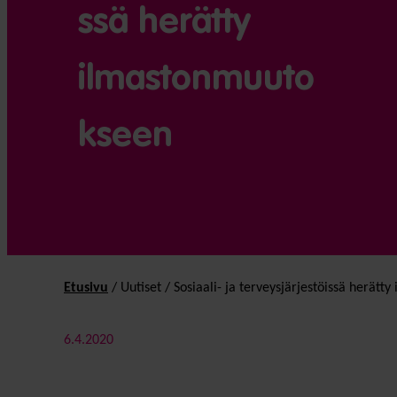
ssä herätty
ilmastonmuuto
kseen
Etusivu
/
Uutiset
/
Sosiaali- ja terveysjärjestöissä herät
6.4.2020