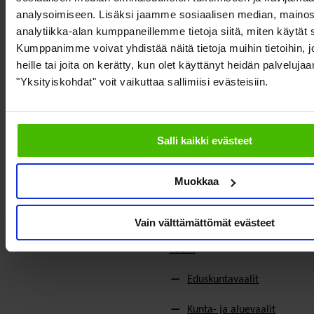
Järjestöjen
Hae jäseneksi
analysoimiseen. Lisäksi jaamme sosiaalisen median, mainos
toimintaedellytykset
analytiikka-alan kumppaneillemme tietoja siitä, miten käytä
Verkostot
Kumppanimme voivat yhdistää näitä tietoja muihin tietoihin, jo
Hyvinvoinnin ja terveyden
heille tai joita on kerätty, kun olet käyttänyt heidän palvelujaa
edistäminen
Varaa kokoustila
"Yksityiskohdat" voit vaikuttaa sallimiisi evästeisiin.
Sosiaali- ja terveyspalvelut
Yhteistyökumppaniksi
Toimeentulo
På Svenska
Salli kaikki evästeet
Työllisyys
In English
Muokkaa
Ilmastonmuutos
EU & kansainvälinen työ
Vain välttämättömät evästeet
Vaalit
Eduskuntavaalit
Kunta- ja aluevaalit