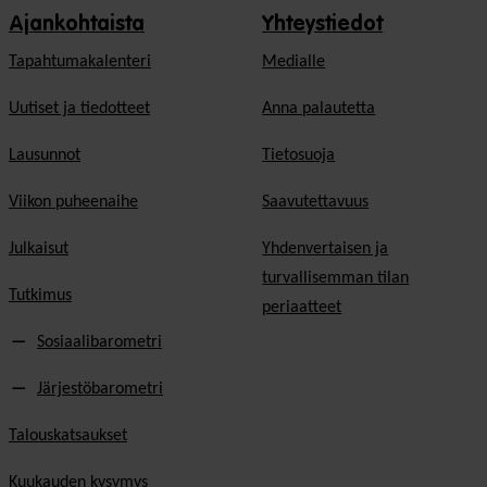
Ajankohtaista
Yhteystiedot
Tapahtumakalenteri
Medialle
Uutiset ja tiedotteet
Anna palautetta
Lausunnot
Tietosuoja
Viikon puheenaihe
Saavutettavuus
Julkaisut
Yhdenvertaisen ja
turvallisemman tilan
Tutkimus
periaatteet
Sosiaalibarometri
Järjestöbarometri
Talouskatsaukset
Kuukauden kysymys