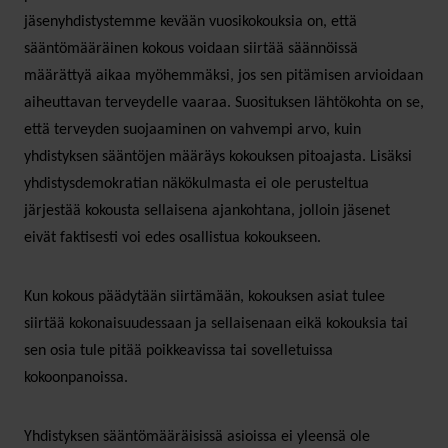
jäsenyhdistystemme kevään vuosikokouksia on, että
sääntömääräinen kokous voidaan siirtää säännöissä
määrättyä aikaa myöhemmäksi, jos sen pitämisen arvioidaan
aiheuttavan terveydelle vaaraa. Suosituksen lähtökohta on se,
että terveyden suojaaminen on vahvempi arvo, kuin
yhdistyksen sääntöjen määräys kokouksen pitoajasta. Lisäksi
yhdistysdemokratian näkökulmasta ei ole perusteltua
järjestää kokousta sellaisena ajankohtana, jolloin jäsenet
eivät faktisesti voi edes osallistua kokoukseen.
Kun kokous päädytään siirtämään, kokouksen asiat tulee
siirtää kokonaisuudessaan ja sellaisenaan eikä kokouksia tai
sen osia tule pitää poikkeavissa tai sovelletuissa
kokoonpanoissa.
Yhdistyksen sääntömääräisissä asioissa ei yleensä ole