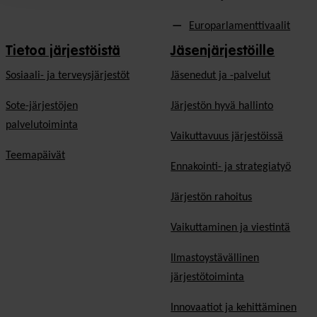
Europarlamenttivaalit
Tietoa järjestöistä
Jäsenjärjestöille
Sosiaali- ja terveysjärjestöt
Jäsen­edut ja -palvelut
Sote-järjestöjen
Järjestön hyvä hallinto
palvelutoiminta
Vaikuttavuus järjestöissä
Teemapäivät
Ennakointi- ja strategiatyö
Järjestön rahoitus
Vaikuttaminen ja viestintä
Ilmastoystävällinen
järjestötoiminta
Innovaatiot ja kehittäminen