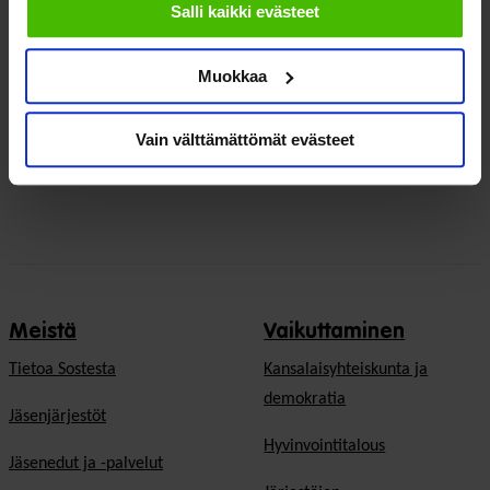
Salli kaikki evästeet
Muokkaa
SOSTE Suomen sosiaali ja terveys ry
Yliopistonkatu 5
Vain välttämättömät evästeet
Faceboo
Twitte
00100 Helsinki
Meistä
Vaikuttaminen
Tietoa Sostesta
Kansalaisyhteiskunta ja
demokratia
Jäsenjärjestöt
Hyvinvointitalous
Jäsenedut ja -palvelut