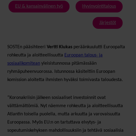
EU & kansainvälinen työ
Hyvinvointitalous
Järjestöt
SOSTEn pääsihteeri
Vertti Kiukas
peräänkuulutti Euroopalta
rohkeutta ja aloitteellisuutta
Euroopan talous- ja
sosiaalikomitean
yleisistunnossa pitämässään
ryhmäpuheenvuorossa. Istunnossa käsiteltiin Euroopan
komission aloitetta ihmisten hyväksi toimivasta taloudesta.
”Koronakriisin jälkeen sosiaaliset investoinnit ovat
välttämättömiä. Nyt näemme rohkeutta ja aloitteellisuutta
Atlantin toisella puolella, mutta arkuutta ja varovaisuutta
Euroopassa. Myös EU:n on tartuttava elvytys- ja
sopeutumiskehyksen mahdollisuuksiin ja tehtävä sosiaalisia