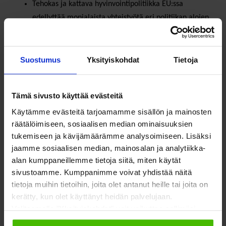
Tehokas ja kattava hyvinvointipolitiikka EU:ssa
edellyttää monialaista yhteistyötä eri politiikan alojen
välillä.
Suostumus
Yksityiskohdat
Tietoja
SOSTEn pääsihteeri Vertti Kiukas toivoo, että
hyvinvointitalouden
visio ”Yhdessä tehty hyvä elämä kaikille”,
on myös koko Euroopan Unionin yhteinen visio. ”Nyt on aika
Tämä sivusto käyttää evästeitä
tarttua Euroopan Komission elvytys- ja sopeutumiskehyksen
Käytämme evästeitä tarjoamamme sisällön ja mainosten
mahdollisuuteen ja tehtävä näitä ​​sosiaalisia investointeja”.
räätälöimiseen, sosiaalisen median ominaisuuksien
tukemiseen ja kävijämäärämme analysoimiseen. Lisäksi
Lue lisää:
Ensimmäistä kertaa Suomen sote-järjestöistä
jaamme sosiaalisen median, mainosalan ja analytiikka-
edustaja Euroopan talous- ja sosiaalikomiteaan
alan kumppaneillemme tietoja siitä, miten käytät
sivustoamme. Kumppanimme voivat yhdistää näitä
tietoja muihin tietoihin, joita olet antanut heille tai joita on
Lisätietoja:
Vertti Kiukas
kerätty, kun olet käyttänyt heidän palvelujaan.
Valitsemalla "Yksityiskohdat" voit vaikuttaa sallimiisi
evästeisiin.