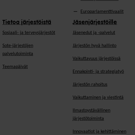
Europarlamenttivaalit
Tietoa järjestöistä
Jäsenjärjestöille
Sosiaali- ja terveysjärjestöt
Jäsen­edut ja -palvelut
Sote-järjestöjen
Järjestön hyvä hallinto
palvelutoiminta
Vaikuttavuus järjestöissä
Teemapäivät
Ennakointi- ja strategiatyö
Järjestön rahoitus
Vaikuttaminen ja viestintä
Ilmastoystävällinen
järjestötoiminta
Innovaatiot ja kehittäminen