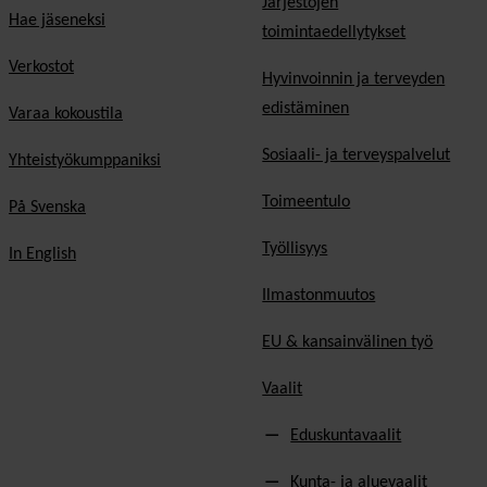
Järjestöjen
Hae jäseneksi
toimintaedellytykset
Verkostot
Hyvinvoinnin ja terveyden
edistäminen
Varaa kokoustila
Sosiaali- ja terveyspalvelut
Yhteistyökumppaniksi
Toimeentulo
På Svenska
Työllisyys
In English
Ilmastonmuutos
EU & kansainvälinen työ
Vaalit
Eduskuntavaalit
Kunta- ja aluevaalit