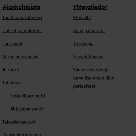
Ajankohtaista
Yhteystiedot
Tapahtumakalenteri
Medialle
Uutiset ja tiedotteet
Anna palautetta
Lausunnot
Tietosuoja
Viikon puheenaihe
Saavutettavuus
Julkaisut
Yhdenvertaisen ja
turvallisemman tilan
Tutkimus
periaatteet
Sosiaalibarometri
Järjestöbarometri
Talouskatsaukset
Kuukauden kysymys