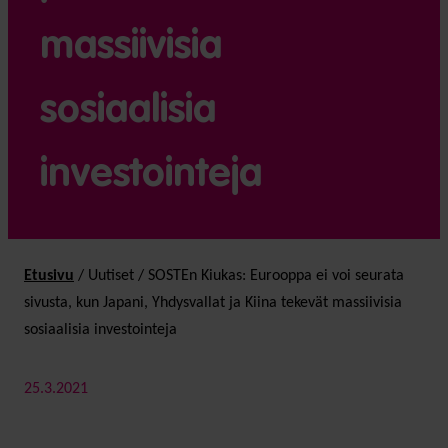
massiivisia
sosiaalisia
investointeja
Etusivu
/
Uutiset
/
SOSTEn Kiukas: Eurooppa ei voi seurata
sivusta, kun Japani, Yhdysvallat ja Kiina tekevät massiivisia
sosiaalisia investointeja
25.3.2021