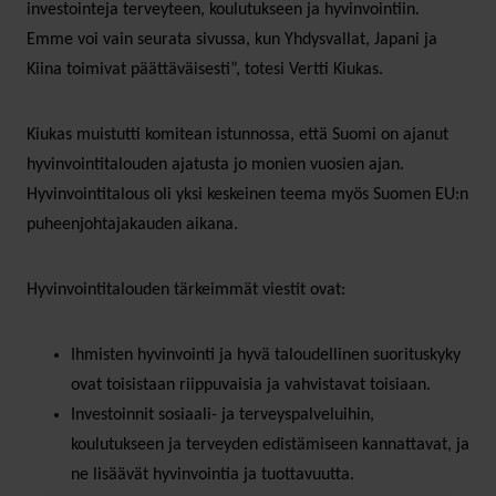
investointeja terveyteen, koulutukseen ja hyvinvointiin.
Emme voi vain seurata sivussa, kun Yhdysvallat, Japani ja
Kiina toimivat päättäväisesti”, totesi Vertti Kiukas.
Kiukas muistutti komitean istunnossa, että Suomi on ajanut
hyvinvointitalouden ajatusta jo monien vuosien ajan.
Hyvinvointitalous oli yksi keskeinen teema myös Suomen EU:n
puheenjohtajakauden aikana.
Hyvinvointitalouden tärkeimmät viestit ovat:
Ihmisten hyvinvointi ja hyvä taloudellinen suorituskyky
ovat toisistaan ​​riippuvaisia ​​ja vahvistavat toisiaan.
Investoinnit sosiaali- ja terveyspalveluihin,
koulutukseen ja terveyden edistämiseen kannattavat, ja
ne lisäävät hyvinvointia ja tuottavuutta.