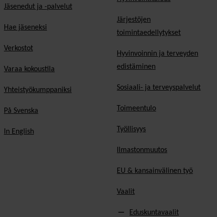
Jäsenedut ja -palvelut
Järjestöjen
Hae jäseneksi
toimintaedellytykset
Verkostot
Hyvinvoinnin ja terveyden
edistäminen
Varaa kokoustila
Sosiaali- ja terveyspalvelut
Yhteistyökumppaniksi
Toimeentulo
På Svenska
Työllisyys
In English
Ilmastonmuutos
EU & kansainvälinen työ
Vaalit
Eduskuntavaalit