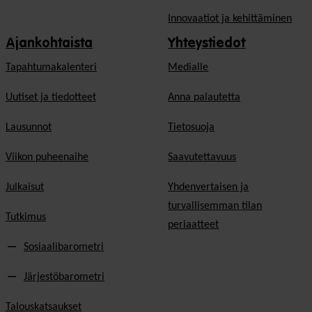
Innovaatiot ja kehittäminen
Ajankohtaista
Yhteystiedot
Tapahtumakalenteri
Medialle
Uutiset ja tiedotteet
Anna palautetta
Lausunnot
Tietosuoja
Viikon puheenaihe
Saavutettavuus
Julkaisut
Yhdenvertaisen ja
turvallisemman tilan
Tutkimus
periaatteet
Sosiaalibarometri
Järjestöbarometri
Talouskatsaukset