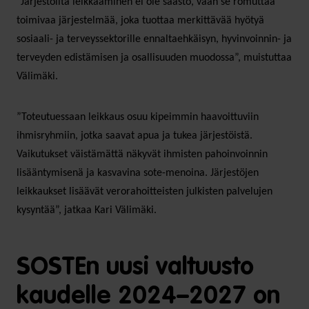
”Järjestöiltä leikkaaminen ei ole säästö, vaan se romuttaa
toimivaa järjestelmää, joka tuottaa merkittävää hyötyä
sosiaali- ja terveyssektorille ennaltaehkäisyn, hyvinvoinnin- ja
terveyden edistämisen ja osallisuuden muodossa”, muistuttaa
Välimäki.
”Toteutuessaan leikkaus osuu kipeimmin haavoittuviin
ihmisryhmiin, jotka saavat apua ja tukea järjestöistä.
Vaikutukset väistämättä näkyvät ihmisten pahoinvoinnin
lisääntymisenä ja kasvavina sote-menoina. Järjestöjen
leikkaukset lisäävät verorahoitteisten julkisten palvelujen
kysyntää”, jatkaa Kari Välimäki.
SOSTEn uusi valtuusto
kaudelle 2024–2027 on