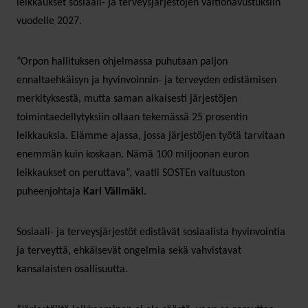
leikkaukset sosiaali- ja terveysjärjestöjen valtionavustuksiin
vuodelle 2027.
”Orpon hallituksen ohjelmassa puhutaan paljon
ennaltaehkäisyn ja hyvinvoinnin- ja terveyden edistämisen
merkityksestä, mutta saman aikaisesti järjestöjen
toimintaedellytyksiin ollaan tekemässä 25 prosentin
leikkauksia. Elämme ajassa, jossa järjestöjen työtä tarvitaan
enemmän kuin koskaan. Nämä 100 miljoonan euron
leikkaukset on peruttava”, vaatii SOSTEn valtuuston
puheenjohtaja
Kari Välimäki
.
Sosiaali- ja terveysjärjestöt edistävät sosiaalista hyvinvointia
ja terveyttä, ehkäisevät ongelmia sekä vahvistavat
kansalaisten osallisuutta.