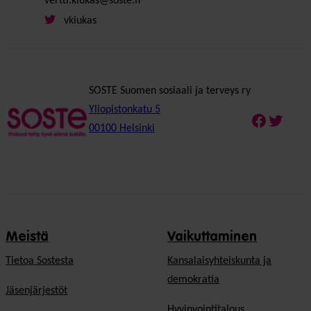
vertti.kiukas@soste.fi
vkiukas
SOSTE Suomen sosiaali ja terveys ry
Yliopistonkatu 5
Faceboo
Twitte
00100 Helsinki
Meistä
Vaikuttaminen
Tietoa Sostesta
Kansalaisyhteiskunta ja
demokratia
Jäsenjärjestöt
Hyvinvointitalous