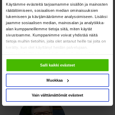
Kalliomaa
Mannerheimin Lastensuojeluliitosta ja 2.
Käytämme evästeitä tarjoamamme sisällön ja mainosten
varapuheenjohtajaksi
Juha Mikkonen
Ehkäisevä päihdetyö
räätälöimiseen, sosiaalisen median ominaisuuksien
EHYT ry:stä.
tukemiseen ja kävijämäärämme analysoimiseen. Lisäksi
jaamme sosiaalisen median, mainosalan ja analytiikka-
alan kumppaneillemme tietoja siitä, miten käytät
Lue lisää:
sivustoamme. Kumppanimme voivat yhdistää näitä
tietoja muihin tietoihin, joita olet antanut heille tai joita on
kerätty, kun olet käyttänyt heidän palvelujaan.
SOSTEn Liittokokouksen kannanotto 13.3.2024
Valitsemalla "Yksityiskohdat" voit vaikuttaa sallimiisi
evästeisiin.
SOSTEn valtuuston kokoonpano 2024–2027
Salli kaikki evästeet
Lisätietoja:
Muokkaa
Vain välttämättömät evästeet