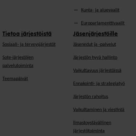
Kunta- ja aluevaalit
Europarlamenttivaalit
Tietoa järjestöistä
Jäsenjärjestöille
Sosiaali- ja terveysjärjestöt
Jäsen­edut ja -palvelut
Sote-järjestöjen
Järjestön hyvä hallinto
palvelutoiminta
Vaikuttavuus järjestöissä
Teemapäivät
Ennakointi- ja strategiatyö
Järjestön rahoitus
Vaikuttaminen ja viestintä
Ilmastoystävällinen
järjestötoiminta