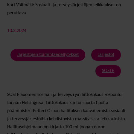
Kari Välimäki: Sosiaali- ja terveysjärjestöjen leikkaukset on
peruttava
13.3.2024
Järjestöjen toimintaedellytykset
Järjestöt
SOSTE
SOSTE Suomen sosiaali ja terveys ry:n liittokokous kokoontui
tänään Helsingissä. Liittokokous kantoi suurta huolta
pääministeri Petteri Orpon hallituksen kaavailemista sosiaali-
ja terveysjärjestöihin kohdistuvista massiivisista leikkauksista.
Hallitusohjelmaan on kirjattu 100 miljoonan euron