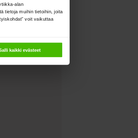
tiikka-alan
ietoja muihin tietoihin, joita
ityiskohdat" voit vaikuttaa
Salli kaikki evästeet