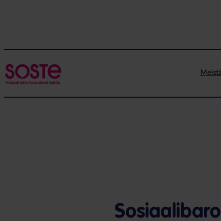
Siirry
sisältöön
Meist
Sosiaalibaro