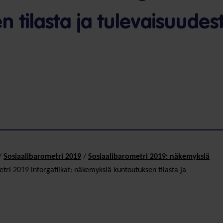
 tilasta ja tulevaisuudes
/
Sosiaali­baro­metri 2019
/
Sosiaalibarometri 2019: näkemyksiä
tri 2019 inforgafiikat: näkemyksiä kuntoutuksen tilasta ja