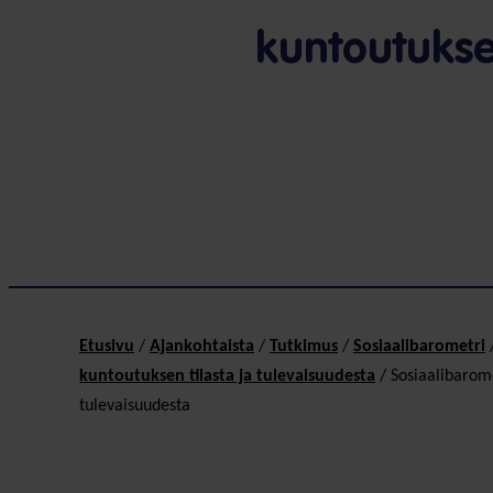
kuntoutuksen
Etusivu
/
Ajankohtaista
/
Tutkimus
/
Sosiaali­baro­metri
kuntoutuksen tilasta ja tulevaisuudesta
/
Sosiaalibarome
tulevaisuudesta