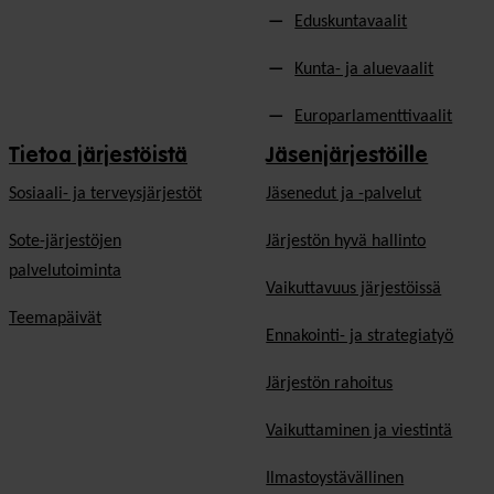
Eduskuntavaalit
Kunta- ja aluevaalit
Europarlamenttivaalit
Tietoa järjestöistä
Jäsenjärjestöille
Sosiaali- ja terveysjärjestöt
Jäsen­edut ja -palvelut
Sote-järjestöjen
Järjestön hyvä hallinto
palvelutoiminta
Vaikuttavuus järjestöissä
Teemapäivät
Ennakointi- ja strategiatyö
Järjestön rahoitus
Vaikuttaminen ja viestintä
Ilmastoystävällinen