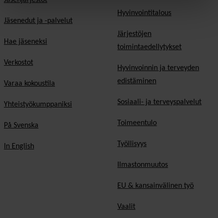
Hyvinvointitalous
Jäsenedut ja -palvelut
Järjestöjen
Hae jäseneksi
toimintaedellytykset
Verkostot
Hyvinvoinnin ja terveyden
edistäminen
Varaa kokoustila
Sosiaali- ja terveyspalvelut
Yhteistyökumppaniksi
Toimeentulo
På Svenska
Työllisyys
In English
Ilmastonmuutos
EU & kansainvälinen työ
Vaalit