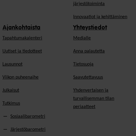
järjestötoiminta
Innovaatiot ja kehittäminen
Ajankohtaista
Yhteystiedot
Tapahtumakalenteri
Medialle
Uutiset ja tiedotteet
Anna palautetta
Lausunnot
Tietosuoja
Viikon puheenaihe
Saavutettavuus
Julkaisut
Yhdenvertaisen ja
turvallisemman tilan
Tutkimus
periaatteet
Sosiaalibarometri
Järjestöbarometri