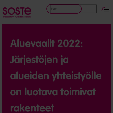
Siirry
Etsi
sisältöön
Aluevaalit 2022:
Järjestöjen ja
alueiden yhteistyölle
on luotava toimivat
rakenteet