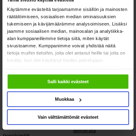
Käytämme evästeitä tarjoamamme sisällön ja mainosten
Palaa SOSTEn
aluevaalit-sivulle
.
räätälöimiseen, sosiaalisen median ominaisuuksien
tukemiseen ja kävijämäärämme analysoimiseen. Lisäksi
jaamme sosiaalisen median, mainosalan ja analytiikka-
alan kumppaneillemme tietoja siitä, miten käytät
sivustoamme. Kumppanimme voivat yhdistää näitä
SOSTE Suomen sosiaali ja terveys ry
tietoja muihin tietoihin, joita olet antanut heille tai joita on
Yliopistonkatu 5
Faceboo
Twitte
kerätty, kun olet käyttänyt heidän palvelujaan.
00100 Helsinki
Valitsemalla "Yksityiskohdat" voit vaikuttaa sallimiisi
evästeisiin.
Salli kaikki evästeet
Muokkaa
Meistä
Vaikuttaminen
Vain välttämättömät evästeet
Tietoa Sostesta
Kansalaisyhteiskunta ja
demokratia
Jäsenjärjestöt