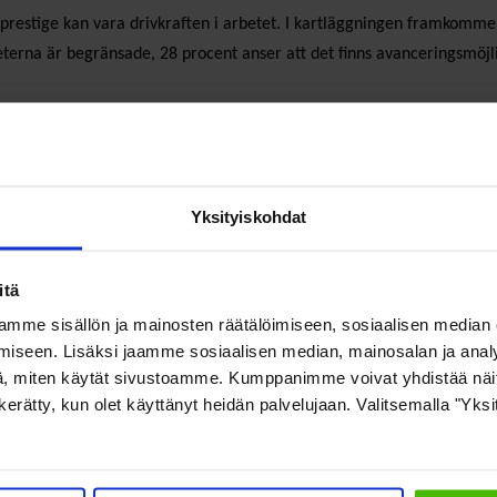
 prestige kan vara drivkraften i arbetet. I kartläggningen framkomme
terna är begränsade, 28 procent anser att det finns avanceringsmöjli
gränsdragningen mellan arbete och fritid. 74 procent av responden
 arbetet. Över hälften läser arbetsrelaterade mejl på sin fritid mins
rocent svarar att det förväntas av dem.
Yksityiskohdat
rbundsvärlden
avslutas med förslag och rekommendationer till hur f
itä
mme sisällön ja mainosten räätälöimiseen, sosiaalisen median
iseen. Lisäksi jaamme sosiaalisen median, mainosalan ja analy
, miten käytät sivustoamme. Kumppanimme voivat yhdistää näitä t
on kerätty, kun olet käyttänyt heidän palvelujaan. Valitsemalla "Yks
tionens värdegrund
 ansvar för det