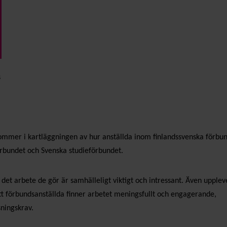
s
kommer i kartläggningen av hur anställda inom finlandssvenska förbu
örbundet och Svenska studieförbundet.
et arbete de gör är samhälleligt viktigt och intressant. Även uppleve
tt förbundsanställda finner arbetet meningsfullt och engagerande,
sningskrav.