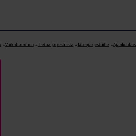
ä
Vaikuttaminen
Tietoa järjestöistä
Jäsenjärjestöille
Ajankohtais