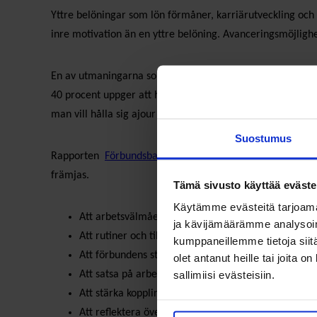
Yttre belöningar som lön förmåner, karriärutveckling och
inre motivation än en yttre belöning. Avanceringsmöjlighe
En av utmaningarna som framkommer i kartläggningen är 
40 procent uppger att hemmalivet blir lidande på grund av
man vill hålla sig ajour om vad som är på gång, men 20 p
Suostumus
Rapporten
Förbundsbarometern 2018 – Arbetsglädje i fö
främjas.
Tämä sivusto käyttää eväste
Käytämme evästeitä tarjoama
Att arbetsvälmåendet prioriteras
ja kävijämäärämme analysoim
Att rutiner och tillvägagångssätt ses över
kumppaneillemme tietoja siitä
Att förbundens styrelser stöds
olet antanut heille tai joita 
sallimiisi evästeisiin.
Att satsa på arbetsgemenskapen
Att stärka kopplingen mellan arbetet och organisa
Att reflektera över ert eget arbetsvälmående och ta