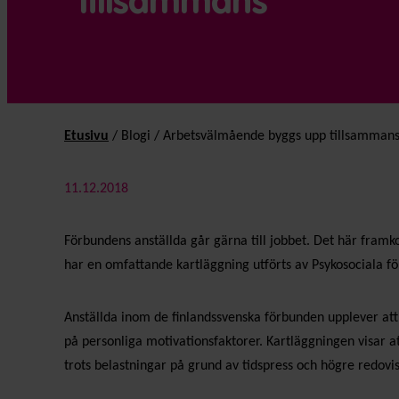
tillsammans
Etusivu
/
Blogi
/
Arbetsvälmående byggs upp tillsamman
11.12.2018
Förbundens anställda går gärna till jobbet. Det här fram
har en omfattande kartläggning utförts av Psykosociala f
Anställda inom de finlandssvenska förbunden upplever att d
på personliga motivationsfaktorer. Kartläggningen visar a
trots belastningar på grund av tidspress och högre redovi