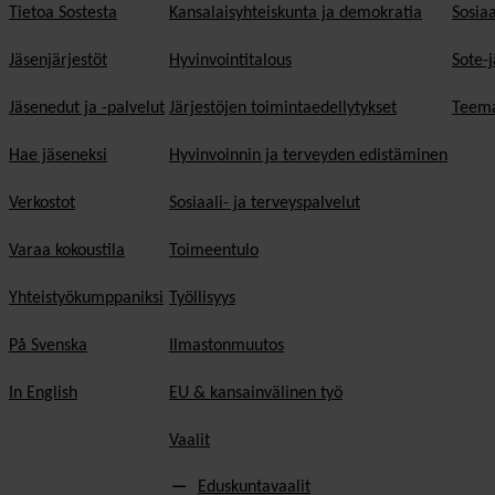
Tietoa Sostesta
Kansalaisyhteiskunta ja demokratia
Sosiaa
Jäsenjärjestöt
Hyvinvointitalous
Sote-j
Jäsenedut ja -palvelut
Järjestöjen toimintaedellytykset
Teema
Hae jäseneksi
Hyvinvoinnin ja terveyden edistäminen
Verkostot
Sosiaali- ja terveyspalvelut
Varaa kokoustila
Toimeentulo
Yhteistyökumppaniksi
Työllisyys
På Svenska
Ilmastonmuutos
In English
EU & kansainvälinen työ
Vaalit
Eduskuntavaalit