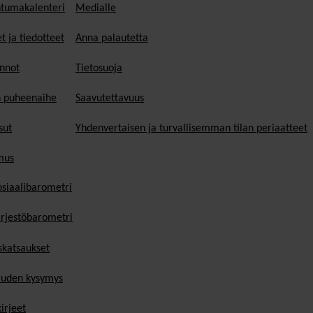
tumakalenteri
Medialle
t ja tiedotteet
Anna palautetta
nnot
Tietosuoja
n puheenaihe
Saavutettavuus
sut
Yhdenvertaisen ja turvallisemman tilan periaatteet
mus
osiaalibarometri
ärjestöbarometri
skatsaukset
uden kysymys
irjeet