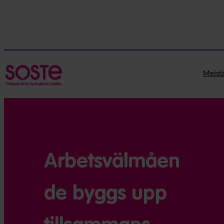
Meist
Arbetsvälmåen
de byggs upp