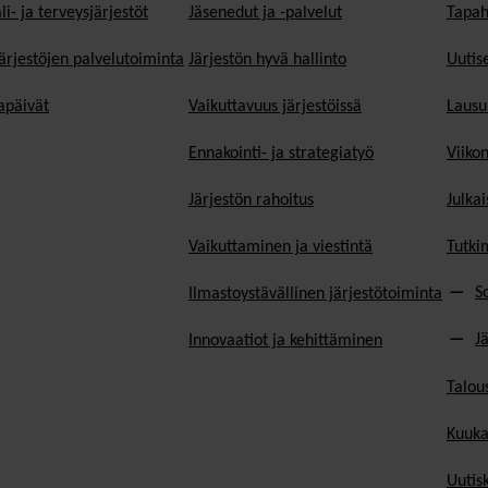
li- ja terveysjärjestöt
Jäsen­edut ja -palvelut
Tapah
ärjestöjen palvelutoiminta
Järjestön hyvä hallinto
Uutise
päivät
Vaikuttavuus järjestöissä
Lausu
Ennakointi- ja strategiatyö
Viiko
Järjestön rahoitus
Julkai
Vaikuttaminen ja viestintä
Tutki
S
Ilmastoystävällinen järjestötoiminta
J
Innovaatiot ja kehittäminen
Talou
Kuuka
Uutisk