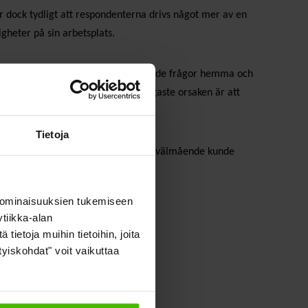
r dock tydligt att respondenterna drivs något mer av en
gheter på sin arbetsplats.
terna tänker ofta på arbetsrelaterade frågor hemma och
t några gånger i veckan. Den vanligaste orsaken är att
Tietoja
örbundsanställdas arbetsrelaterade välmående kunde
 ominaisuuksien tukemiseen
tiikka-alan
ietoja muihin tietoihin, joita
ityiskohdat" voit vaikuttaa