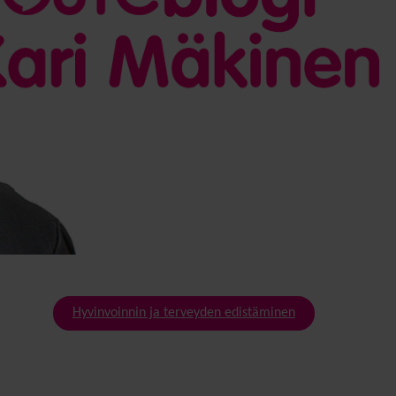
Hyvinvoinnin ja terveyden edistäminen