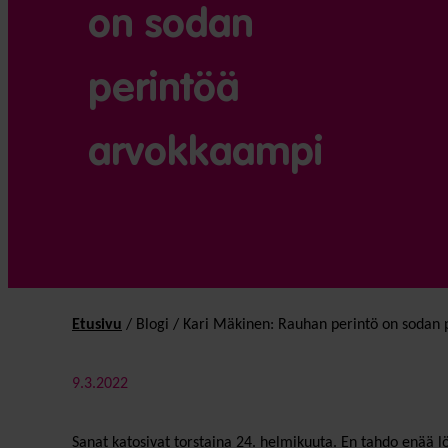
on sodan
perintöä
arvokkaampi
Etusivu
/
Blogi
/
Kari Mäkinen: Rauhan perintö on sodan 
9.3.2022
Sanat katosivat torstaina 24. helmikuuta. En tahdo enää l