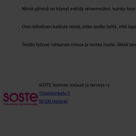
Näinä päivinä on käynyt entistä selvemmäksi, kuinka haura
Olen kiitollinen kaikista teistä, jotka teette työtä, että lap
Teidän työnne rohkaisee minua ja monia muita. Älkää lann
SOSTE Suomen sosiaali ja terveys ry
Yliopistonkatu 5
00100 Helsinki