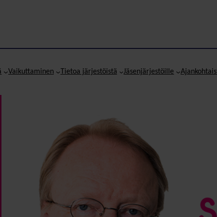
ä
Vaikuttaminen
Tietoa järjestöistä
Jäsenjärjestöille
Ajankohtais