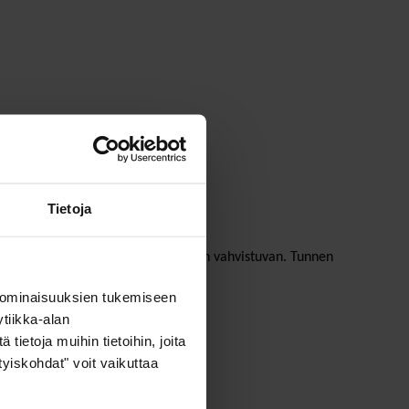
, mieliä kuin ruumiitakin.
Tietoja
n sotilaallisen varautumisen täälläkin vahvistuvan. Tunnen
 ominaisuuksien tukemiseen
tiikka-alan
ietoja muihin tietoihin, joita
ityiskohdat" voit vaikuttaa