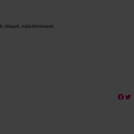
ti, hitaasti, määrätietoisesti.
Face
Twi