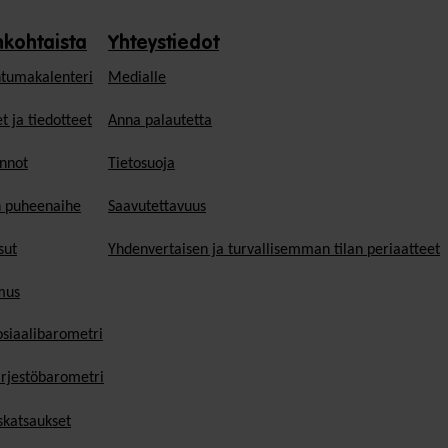
nkohtaista
Yhteystiedot
tumakalenteri
Medialle
t ja tiedotteet
Anna palautetta
nnot
Tietosuoja
n puheenaihe
Saavutettavuus
sut
Yhdenvertaisen ja turvallisemman tilan periaatteet
mus
osiaalibarometri
ärjestöbarometri
skatsaukset