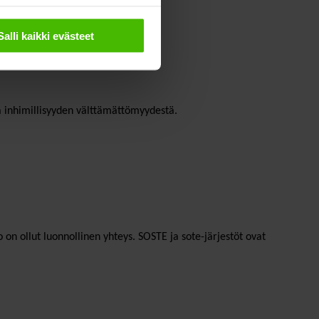
Salli kaikki evästeet
 ja inhimillisyyden välttämättömyydestä.
 on ollut luonnollinen yhteys. SOSTE ja sote-järjestöt ovat