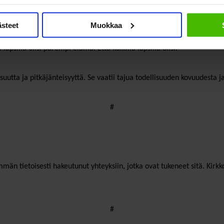
otka selviytyivät sodasta ja omistautuivat rauhan töille.
ästeet
Muokkaa
lapsilla olisi parempi elämä. Että kaikilla lapsilla olisi.
isuutta ja pitkäjänteisyyttä. Se vaatii tajua todellisuuden kovuudesta
#
än tietoisesti hakeutunut yhteyksiin, jotka ovat tukeneet sitä. Kirkko
#