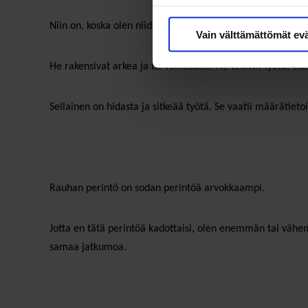
Niin on, koska olen niiden naisten ja miesten jälkeläinen, j
Vain välttämättömät ev
He rakensivat arkea ja turvallisuutta. He tekivät työtä, että 
Sellainen on hidasta ja sitkeää työtä. Se vaatii määrätieto
Rauhan perintö on sodan perintöä arvokkaampi.
Jotta en tätä perintöä kadottaisi, olen enemmän tai vähemm
samaa jatkumoa.