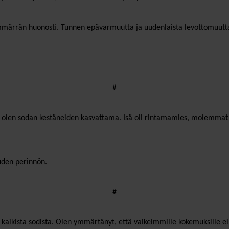
mmärrän huonosti. Tunnen epävarmuutta ja uudenlaista levottomuutta.
#
ä olen sodan kestäneiden kasvattama. Isä oli rintamamies, molemmat isois
uuden perinnön.
#
, kaikista sodista. Olen ymmärtänyt, että vaikeimmille kokemuksille ei