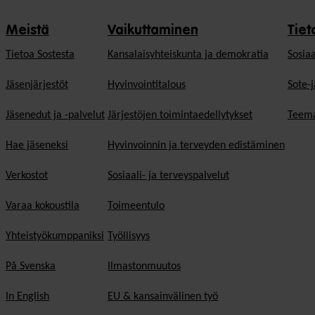
Meistä
Vaikuttaminen
Tiet
Tietoa Sostesta
Kansalaisyhteiskunta ja demokratia
Sosiaa
Jäsenjärjestöt
Hyvinvointitalous
Sote-j
Jäsenedut ja -palvelut
Järjestöjen toimintaedellytykset
Teema
Hae jäseneksi
Hyvinvoinnin ja terveyden edistäminen
Verkostot
Sosiaali- ja terveyspalvelut
Varaa kokoustila
Toimeentulo
Yhteistyökumppaniksi
Työllisyys
På Svenska
Ilmastonmuutos
In English
EU & kansainvälinen työ