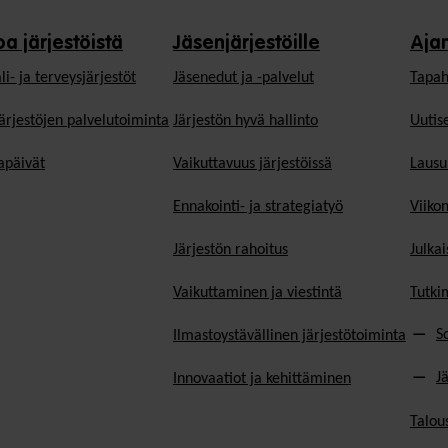
oa järjestöistä
Jäsenjärjestöille
Aja
li- ja terveysjärjestöt
Jäsen­edut ja -palvelut
Tapah
ärjestöjen palvelutoiminta
Järjestön hyvä hallinto
Uutise
päivät
Vaikuttavuus järjestöissä
Lausu
Ennakointi- ja strategiatyö
Viiko
Järjestön rahoitus
Julkai
Vaikuttaminen ja viestintä
Tutki
S
Ilmastoystävällinen järjestötoiminta
J
Innovaatiot ja kehittäminen
Talou