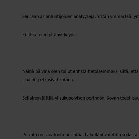
Seuraan asiantuntijoiden analyyseja. Yritän ymmärtää, y
Ei tässä näin pitänyt käydä.
Näinä päivinä olen tullut entistä tietoisemmaksi siitä, ett
isoäidit pelkäsivät kotona.
Sellainen jättää ylisukupolvisen perinnön. Kovan todellis
Perintö on sanatonta perintöä. Lähelläni vaiettiin sodasta