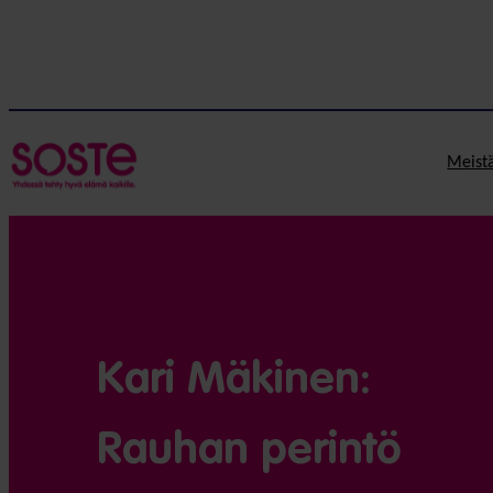
Meist
Kari Mäkinen:
Rauhan perintö