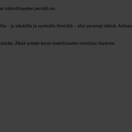
s inhimillisyyden perintö on.
silla – ja aikuisilla ja vanhoilla ihmisillä – olisi parempi elämä. Arkises
istuko. Älkää antako kovan todellisuuden lannistaa itseänne.