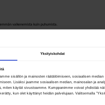
 enemmän vaikenemista kuin puhumista.
#
ankareita. Se raaistaa, rikkoo, tuhoaa, särkee ja murtaa. Niin sieluja
Yksityiskohdat
a venäläisten kohtaloa. Kuuntelen viileän analyyttisiä sotilaita ja näe
itä
mme sisällön ja mainosten räätälöimiseen, sosiaalisen median
iseen. Lisäksi jaamme sosiaalisen median, mainosalan ja analy
#
, miten käytät sivustoamme. Kumppanimme voivat yhdistää näitä t
on kerätty, kun olet käyttänyt heidän palvelujaan. Valitsemalla "Yks
sukupolveen, jolle sodan poissaolo on ainoa itse koettu tila.