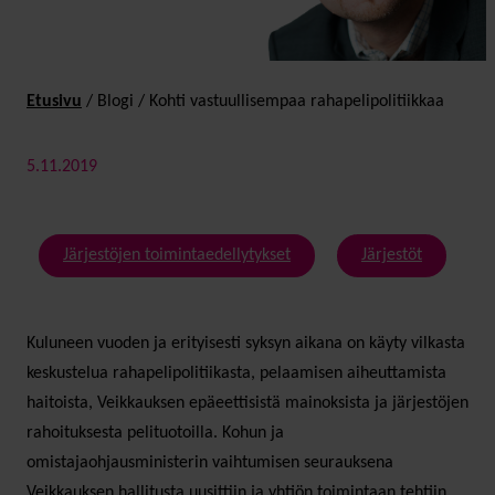
Etusivu
/
Blogi
/
Kohti vastuulli­sempaa raha­peli­­politiikkaa
5.11.2019
Järjestöjen toimintaedellytykset
Järjestöt
Kuluneen vuoden ja erityisesti syksyn aikana on käyty vilkasta
keskustelua rahapelipolitiikasta, pelaamisen aiheuttamista
haitoista, Veikkauksen epäeettisistä mainoksista ja järjestöjen
rahoituksesta pelituotoilla. Kohun ja
omistajaohjausministerin vaihtumisen seurauksena
Veikkauksen hallitusta uusittiin ja yhtiön toimintaan tehtiin