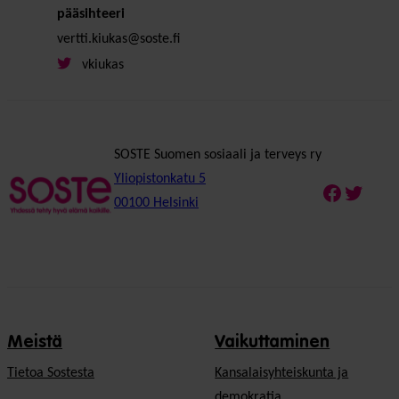
pääsihteeri
vertti.kiukas@soste.fi
vkiukas
SOSTE Suomen sosiaali ja terveys ry
Yliopistonkatu 5
Faceboo
Twitte
00100 Helsinki
Meistä
Vaikuttaminen
Tietoa Sostesta
Kansalaisyhteiskunta ja
demokratia