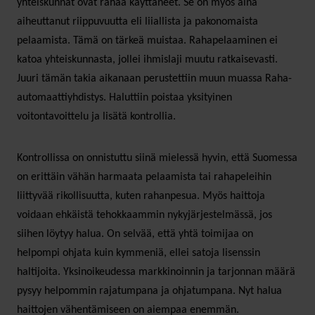
yhteiskunnat ovat rahaa käyttäneet. Se on myös aina
aiheuttanut riippuvuutta eli liiallista ja pakonomaista
pelaamista. Tämä on tärkeä muistaa. Rahapelaaminen ei
katoa yhteiskunnasta, jollei ihmislaji muutu ratkaisevasti.
Juuri tämän takia aikanaan perustettiin muun muassa Raha-
automaattiyhdistys. Haluttiin poistaa yksityinen
voitontavoittelu ja lisätä kontrollia.
Kontrollissa on onnistuttu siinä mielessä hyvin, että Suomessa
on erittäin vähän harmaata pelaamista tai rahapeleihin
liittyvää rikollisuutta, kuten rahanpesua. Myös haittoja
voidaan ehkäistä tehokkaammin nykyjärjestelmässä, jos
siihen löytyy halua. On selvää, että yhtä toimijaa on
helpompi ohjata kuin kymmeniä, ellei satoja lisenssin
haltijoita. Yksinoikeudessa markkinoinnin ja tarjonnan määrä
pysyy helpommin rajatumpana ja ohjatumpana. Nyt halua
haittojen vähentämiseen on aiempaa enemmän.