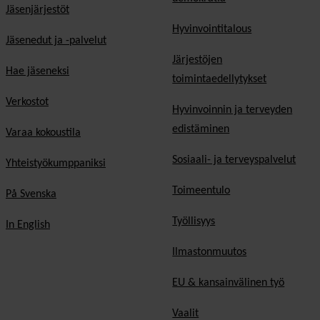
Jäsenjärjestöt
Hyvinvointitalous
Jäsenedut ja -palvelut
Järjestöjen
Hae jäseneksi
toimintaedellytykset
Verkostot
Hyvinvoinnin ja terveyden
edistäminen
Varaa kokoustila
Sosiaali- ja terveyspalvelut
Yhteistyökumppaniksi
Toimeentulo
På Svenska
Työllisyys
In English
Ilmastonmuutos
EU & kansainvälinen työ
Vaalit