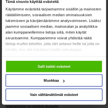
Tämä sivusto käyttää evästeitä
nähden. Mahtaako satoihin miljooniin nouseva mainosmyynti
luoda pelihaittakeskustelulle muitakin kuin toimituksellisia
Käytämme evästeitä tarjoamamme sisällön ja mainosten
räätälöimiseen, sosiaalisen median ominaisuuksien
intressejä?
tukemiseen ja kävijämäärämme analysoimiseen. Lisäksi
jaamme sosiaalisen median, mainosalan ja analytiikka-
alan kumppaneillemme tietoja siitä, miten käytät
Rouva ministeri, nyt on
sivustoamme. Kumppanimme voivat yhdistää näitä
toimien aika
tietoja muihin tietoihin, joita olet antanut heille tai joita on
kerätty, kun olet käyttänyt heidän palvelujaan.
Valitsemalla "Yksityiskohdat" voit vaikuttaa sallimiisi
Valtioneuvoston pitää määritellä asiantuntijavalmistelun
evästeisiin.
Salli kaikki evästeet
pohjalta tavoite haittojen vähentämiselle sekä muulle
rahapelipolitiikalle. Siitä voidaan sitten johtaa
Muokkaa
yksityiskohtaisia linjauksia. SOSTE on omalta osaltaan
sanonut useaan kertaan, että haittojen tehokas
vähentäminen voi ja saa vaikuttaa myös tuottoon, vaikka se
Vain välttämättömät evästeet
johtaisi laskevaan avustusmäärään. Yhteiskunnan
kokonaisedun on jäätävä plussalle.