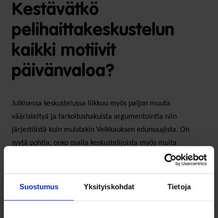
Kestävätkö
pelihaittakeskustelun
kaikki motiivit
päivänvaloa?
Julkisessa keskustelussa liikkuu myös paljon muuta
vääristeltyä ja tarkoitushakuista argumentointia niin
järjestöistä kuin muistakin Veikkauksen edunsaajista. On
syytä pohtia, onko osalla keskustelijoista myös muita
intressejä kuin vilpitön huoli pelihaitoista. Markkinoiden
avaaminen pitää sisällään suuren mahdollisuuden kanavoida
tuottoa yhteiskunnalta yksityisiin taskuihin. Yksi näistä
Suostumus
Yksityiskohdat
Tietoja
taskuista olisi kaupallisen median. Esimerkiksi Ruotsissa
rahapelien markkinointivolyymi on 14-kertainen Suomeen