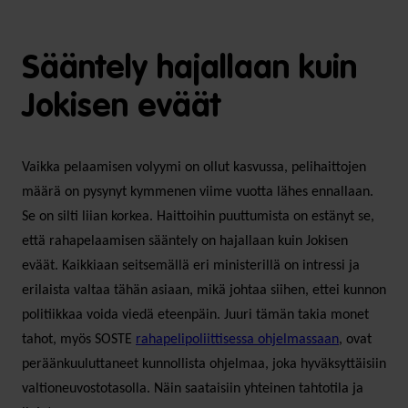
Sääntely hajallaan kuin
Jokisen eväät
Vaikka pelaamisen volyymi on ollut kasvussa, pelihaittojen
määrä on pysynyt kymmenen viime vuotta lähes ennallaan.
Se on silti liian korkea. Haittoihin puuttumista on estänyt se,
että rahapelaamisen sääntely on hajallaan kuin Jokisen
eväät. Kaikkiaan seitsemällä eri ministerillä on intressi ja
erilaista valtaa tähän asiaan, mikä johtaa siihen, ettei kunnon
politiikkaa voida viedä eteenpäin. Juuri tämän takia monet
tahot, myös SOSTE
rahapelipoliittisessa ohjelmassaan
, ovat
peräänkuuluttaneet kunnollista ohjelmaa, joka hyväksyttäisiin
valtioneuvostotasolla. Näin saataisiin yhteinen tahtotila ja