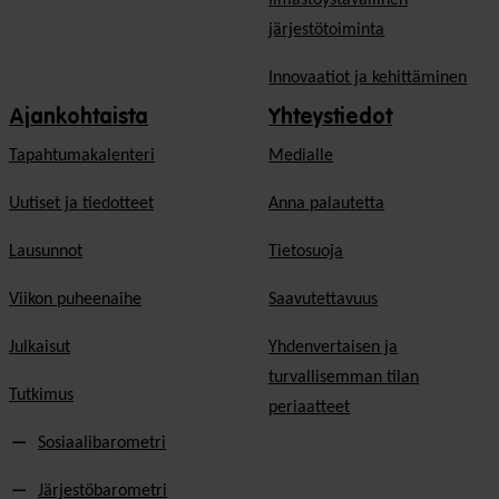
järjestötoiminta
Innovaatiot ja kehittäminen
Ajankohtaista
Yhteystiedot
Tapahtumakalenteri
Medialle
Uutiset ja tiedotteet
Anna palautetta
Lausunnot
Tietosuoja
Viikon puheenaihe
Saavutettavuus
Julkaisut
Yhdenvertaisen ja
turvallisemman tilan
Tutkimus
periaatteet
Sosiaalibarometri
Järjestöbarometri