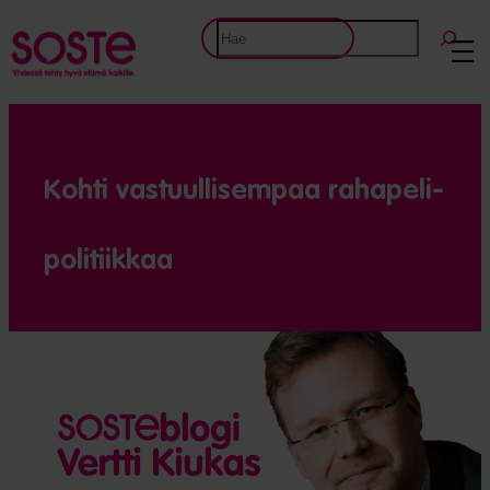
Etsi
Kohti vastuulli­sempaa raha­peli­­
politiikkaa