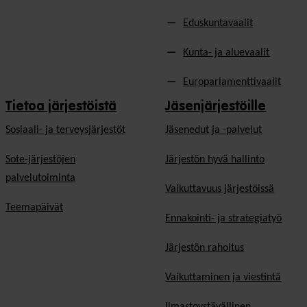
Eduskuntavaalit
Kunta- ja aluevaalit
Europarlamenttivaalit
Tietoa järjestöistä
Jäsenjärjestöille
Sosiaali- ja terveysjärjestöt
Jäsen­edut ja -palvelut
Sote-järjestöjen
Järjestön hyvä hallinto
palvelutoiminta
Vaikuttavuus järjestöissä
Teemapäivät
Ennakointi- ja strategiatyö
Järjestön rahoitus
Vaikuttaminen ja viestintä
Ilmastoystävällinen