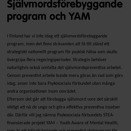
Självmordsförebyggande
program och YAM
I Finland har vi inte idag ett självmordsförebyggande
program, men det finns strävanden att få till stånd ett
strategiskt nationellt program för psykisk hälsa som skulle
övergripa flera regeringsperioder. Strategin behöver
naturligtvis också omfatta det självmordspreventiva arbetet.
Genom preventivt arbete kunde mera göras än vad som görs
idag, anser inte bara Psykosociala förbundet utan många
andra organisationer inom området.
Eftersom det går att förebygga självmord vore det särskilt
viktigt att nå de unga och göra effektiva preventiva insatser
där. Därför vill jag nämna Psykosociala förbundets STEA-
finansierade projekt YAM – Youth Aware of Mental Health,
som är ett hälsofrämjande och preventivt skolprogram för