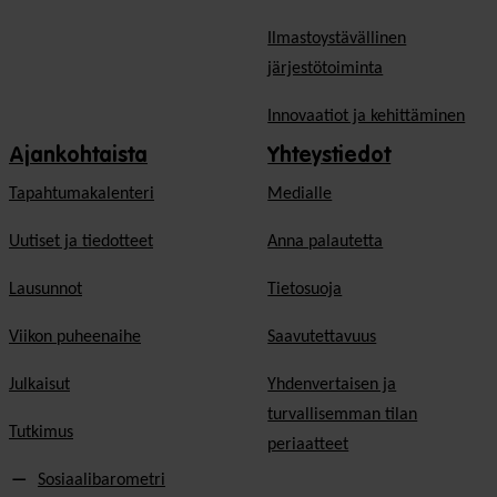
Ilmastoystävällinen
järjestötoiminta
Innovaatiot ja kehittäminen
Ajankohtaista
Yhteystiedot
Tapahtumakalenteri
Medialle
Uutiset ja tiedotteet
Anna palautetta
Lausunnot
Tietosuoja
Viikon puheenaihe
Saavutettavuus
Julkaisut
Yhdenvertaisen ja
turvallisemman tilan
Tutkimus
periaatteet
Sosiaalibarometri