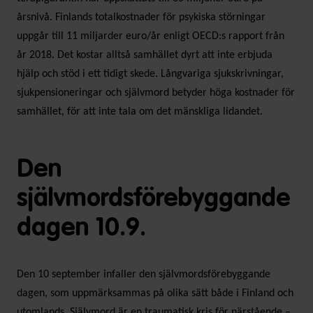
årsnivå. Finlands totalkostnader för psykiska störningar
uppgår till 11 miljarder euro/år enligt OECD:s rapport från
år 2018. Det kostar alltså samhället dyrt att inte erbjuda
hjälp och stöd i ett tidigt skede. Långvariga sjukskrivningar,
sjukpensioneringar och självmord betyder höga kostnader för
samhället, för att inte tala om det mänskliga lidandet.
Den
självmordsförebyggande
dagen 10.9.
Den 10 september infaller den självmordsförebyggande
dagen, som uppmärksammas på olika sätt både i Finland och
utomlands. Självmord är en traumatisk kris för närstående –