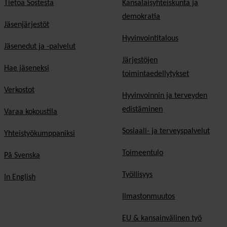
Tietoa Sostesta
Kansalaisyhteiskunta ja
demokratia
Jäsenjärjestöt
Hyvinvointitalous
Jäsenedut ja -palvelut
Järjestöjen
Hae jäseneksi
toimintaedellytykset
Verkostot
Hyvinvoinnin ja terveyden
edistäminen
Varaa kokoustila
Sosiaali- ja terveyspalvelut
Yhteistyökumppaniksi
Toimeentulo
På Svenska
Työllisyys
In English
Ilmastonmuutos
EU & kansainvälinen työ