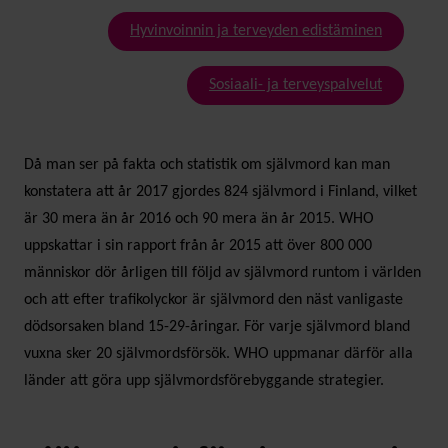
Hyvinvoinnin ja terveyden edistäminen
Sosiaali- ja terveyspalvelut
Då man ser på fakta och statistik om självmord kan man
konstatera att år 2017 gjordes 824 självmord i Finland, vilket
är 30 mera än år 2016 och 90 mera än år 2015. WHO
uppskattar i sin rapport från år 2015 att över 800 000
människor dör årligen till följd av självmord runtom i världen
och att efter trafikolyckor är självmord den näst vanligaste
dödsorsaken bland 15-29-åringar. För varje självmord bland
vuxna sker 20 självmordsförsök. WHO uppmanar därför alla
länder att göra upp självmordsförebyggande strategier.