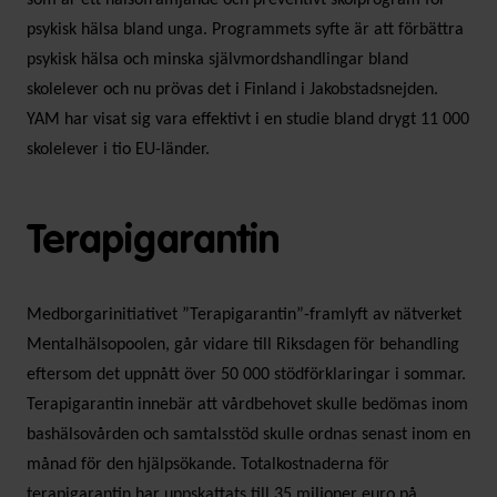
psykisk hälsa bland unga. Programmets syfte är att förbättra
psykisk hälsa och minska självmordshandlingar bland
skolelever och nu prövas det i Finland i Jakobstadsnejden.
YAM har visat sig vara effektivt i en studie bland drygt 11 000
skolelever i tio EU-länder.
Terapigarantin
Medborgarinitiativet ”Terapigarantin”-framlyft av nätverket
Mentalhälsopoolen, går vidare till Riksdagen för behandling
eftersom det uppnått över 50 000 stödförklaringar i sommar.
Terapigarantin innebär att vårdbehovet skulle bedömas inom
bashälsovården och samtalsstöd skulle ordnas senast inom en
månad för den hjälpsökande. Totalkostnaderna för
terapigarantin har uppskattats till 35 miljoner euro på