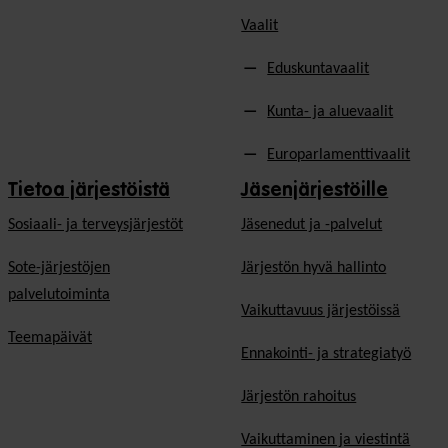
Vaalit
Eduskuntavaalit
Kunta- ja aluevaalit
Europarlamenttivaalit
Tietoa järjestöistä
Jäsenjärjestöille
Sosiaali- ja terveysjärjestöt
Jäsen­edut ja -palvelut
Sote-järjestöjen
Järjestön hyvä hallinto
palvelutoiminta
Vaikuttavuus järjestöissä
Teemapäivät
Ennakointi- ja strategiatyö
Järjestön rahoitus
Vaikuttaminen ja viestintä