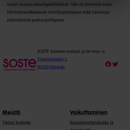
muun muassa kansliapäällikkönä. Hän on toiminut myös
Merimieseläkekassan toimitusjohtajana sekä lukuisissa
yhdistyksissä puheenjohtajana.
SOSTE Suomen sosiaali ja terveys ry
Yliopistonkatu 5
Faceboo
Twitte
00100 Helsinki
Meistä
Vaikuttaminen
Tietoa Sostesta
Kansalaisyhteiskunta ja