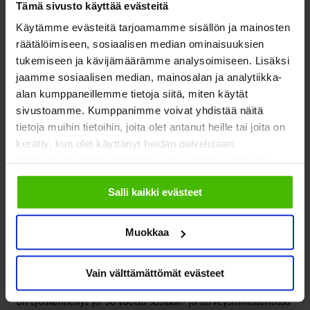
Tämä sivusto käyttää evästeitä
Toivon, että uutena valtuuston puheenjohtajana pystyn
tukemaan järjestöjen tekemää arvokasta työtä.
Käytämme evästeitä tarjoamamme sisällön ja mainosten
räätälöimiseen, sosiaalisen median ominaisuuksien
tukemiseen ja kävijämäärämme analysoimiseen. Lisäksi
jaamme sosiaalisen median, mainosalan ja analytiikka-
alan kumppaneillemme tietoja siitä, miten käytät
sivustoamme. Kumppanimme voivat yhdistää näitä
tietoja muihin tietoihin, joita olet antanut heille tai joita on
kerätty, kun olet käyttänyt heidän palvelujaan.
Valitsemalla "Yksityiskohdat" voit vaikuttaa sallimiisi
evästeisiin.
Salli kaikki evästeet
Kari Välimäki
SOSTEn valtuuston puheenjohtaja
Muokkaa
SOSTEn valtuuston uudella puheenjohtaja Kari Välimäellä on
Vain välttämättömät evästeet
pitkä ura sosiaali- ja terveyspolitiikan vaikuttajana. Välimäki
on työskennellyt yli 30 vuotta sosiaali- ja terveysministeriössä