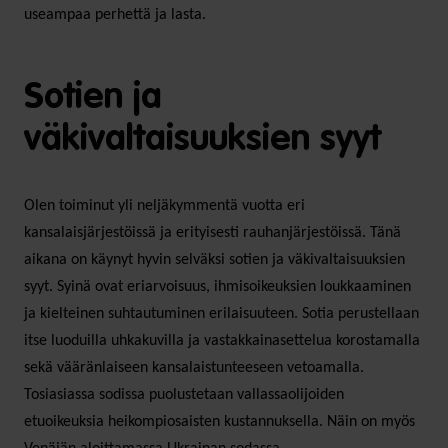
useampaa perhettä ja lasta.
Sotien ja
väkivaltaisuuksien syyt
Olen toiminut yli neljäkymmentä vuotta eri
kansalaisjärjestöissä ja erityisesti rauhanjärjestöissä. Tänä
aikana on käynyt hyvin selväksi sotien ja väkivaltaisuuksien
syyt. Syinä ovat eriarvoisuus, ihmisoikeuksien loukkaaminen
ja kielteinen suhtautuminen erilaisuuteen. Sotia perustellaan
itse luoduilla uhkakuvilla ja vastakkainasettelua korostamalla
sekä vääränlaiseen kansalaistunteeseen vetoamalla.
Tosiasiassa sodissa puolustetaan vallassaolijoiden
etuoikeuksia heikompiosaisten kustannuksella. Näin on myös