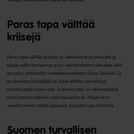
Venäjän aloittamassa Ukrainan sodassa.
Paras tapa välttää
kriisejä
Paras tapa välttää kriisejä on vähentää eriarvoisuutta ja
tuoda esille ihmisarvoa ja eri väestöryhmien oikeuksia sekä
korostaa yhteistyötä vastakkainasettelun sijaan. Sosiaali- ja
terveysalan järjestöillä on tässä erittäin merkittävä
turvallisuutta luova rooli. Eriarvoisuutta on vähennettävä
paitsi kansainvälisesti myös kansallisesti. Mikäli erot
väestöryhmien välillä kasvavat, turvattomuus lisääntyy.
Suomen turvallisen