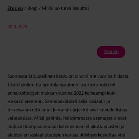
Etusivu
/
Blogi
/
Mikä luo turvallisuutta?
20.3.2024
Yleinen
Suomessa taloudellinen kasvu on ollut viime vuosina hidasta.
Tästä huolimatta bruttokansantuote asukasta kohti oli
ennakkotietojen mukaan vuonna 2022 korkeampi kuin
koskaan aiemmin. Samanaikaisesti sekä sosiaali- ja
terveysalan että muut kansalaisjärjestöt ovat taloudellisissa
vaikeuksissa. Mikä pahinta, heikoimmassa asemassa olevat
joutuvat kamppailemaan kohonneiden elinkustannusten ja
alentuvien sosiaalietuuksien kanssa. Köyhyys koskettaa yhä