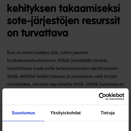
kehityksen takaamiseksi
sote-järjestöjen resurssit
on turvattava
Kyse on ennen kaikkea siitä, miten jaamme
bruttokansantuotteemme. Mikäli järjestöiltä viedään
mahdollisuus tuoda esille heikompiosaisten väestöryhmien
ääntä, kehittää heidän tukeaan ja palvelujaan sekä tarjota
vertaistukea, olemme vaarallisella tiellä. Meillä Suomessa on
riittävästi voimavaroja, mutta ne eivät kohdennu
tasapuolisesti. Meidän on turvattava sote-järjestöjen
resurssit tulevina vuosina, jotta voimme taata maamme
Suostumus
Yksityiskohdat
Tietoja
turvallisen kehityksen.