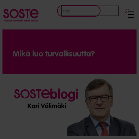
Etsi
Mikä luo turvallisuutta?