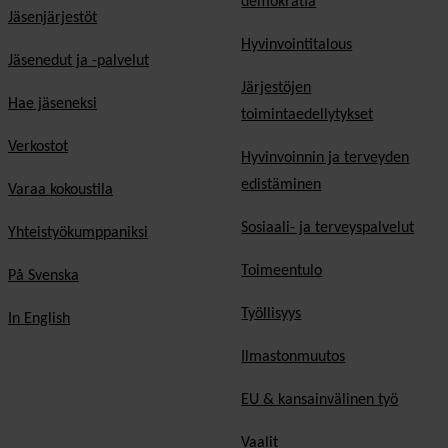
demokratia
Jäsenjärjestöt
Hyvinvointitalous
Jäsenedut ja -palvelut
Järjestöjen
Hae jäseneksi
toimintaedellytykset
Verkostot
Hyvinvoinnin ja terveyden
edistäminen
Varaa kokoustila
Sosiaali- ja terveyspalvelut
Yhteistyökumppaniksi
Toimeentulo
På Svenska
Työllisyys
In English
Ilmastonmuutos
EU & kansainvälinen työ
Vaalit