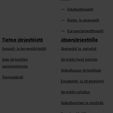
Eduskuntavaalit
Kunta- ja aluevaalit
Europarlamenttivaalit
Tietoa järjestöistä
Jäsenjärjestöille
Sosiaali- ja terveysjärjestöt
Jäsen­edut ja -palvelut
Sote-järjestöjen
Järjestön hyvä hallinto
palvelutoiminta
Vaikuttavuus järjestöissä
Teemapäivät
Ennakointi- ja strategiatyö
Järjestön rahoitus
Vaikuttaminen ja viestintä