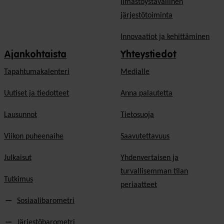
Ilmastoystävällinen
järjestötoiminta
Innovaatiot ja kehittäminen
Ajankohtaista
Yhteystiedot
Tapahtumakalenteri
Medialle
Uutiset ja tiedotteet
Anna palautetta
Lausunnot
Tietosuoja
Viikon puheenaihe
Saavutettavuus
Julkaisut
Yhdenvertaisen ja
turvallisemman tilan
Tutkimus
periaatteet
Sosiaalibarometri
Järjestöbarometri