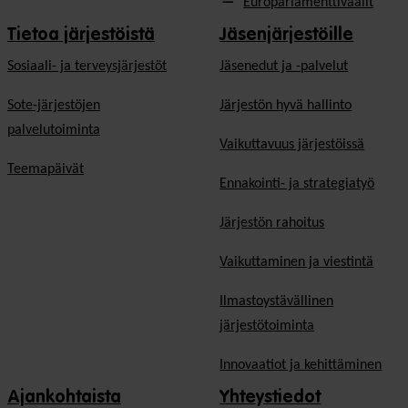
Europarlamenttivaalit
Tietoa järjestöistä
Jäsenjärjestöille
Sosiaali- ja terveysjärjestöt
Jäsen­edut ja -palvelut
Sote-järjestöjen
Järjestön hyvä hallinto
palvelutoiminta
Vaikuttavuus järjestöissä
Teemapäivät
Ennakointi- ja strategiatyö
Järjestön rahoitus
Vaikuttaminen ja viestintä
Ilmastoystävällinen
järjestötoiminta
Innovaatiot ja kehittäminen
Ajankohtaista
Yhteystiedot