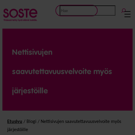
Etsi
Nettisivujen
saavutettavuusvelvoite myös
järjestöille
Etusivu
/
Blogi
/
Nettisivujen saavutettavuusvelvoite myös
järjestöille