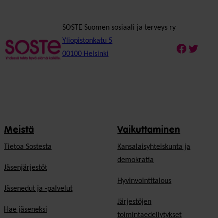
SOSTE Suomen sosiaali ja terveys ry
Yliopistonkatu 5
Faceboo
Twitte
00100 Helsinki
Meistä
Vaikuttaminen
Tietoa Sostesta
Kansalaisyhteiskunta ja
demokratia
Jäsenjärjestöt
Hyvinvointitalous
Jäsenedut ja -palvelut
Järjestöjen
Hae jäseneksi
toimintaedellytykset