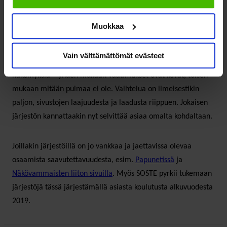
ohjeistuksen AA-taso eivät kuulu kielivalikoimaani ja
juristeillehan tunnetusti jo pelkkä selkeän kielenkäytön
Muokkaa
vaatimuskin asettaa huomattavia haasteita.
Vain välttämättömät evästeet
Viestinnän ammattilaisilta olen kuullut kahdenlaisia
näkemyksiä – yhden mukaan vaatimukset ovat kovat, toisen
mukaan mitään pulmaa ei ole. Vaihtelua on ilmeisestikin
paljon, sivustojen laajuudesta ja laadusta riippuen. Jokaisen
järjestön kannattaakin nyt selvittää asiaa omalta kohdaltaan.
Joillakin järjestöillä on jo vankkaa ja jaettavissa olevaa
osaamista saavutettavuudesta, esim.
Papunetissä
ja
Näkövammaisten liiton sivuilla
. Myös SOSTE pyrkii tukemaan
järjestöjä tässä järjestämällä asiasta koulutusta alkuvuodesta
2019.