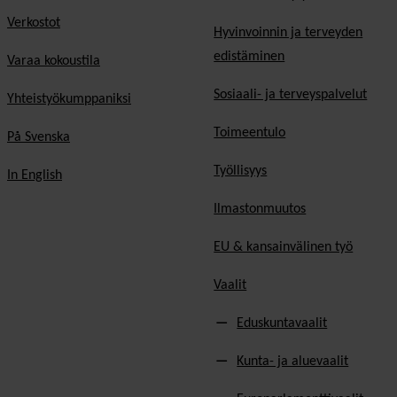
Verkostot
Hyvinvoinnin ja terveyden
edistäminen
Varaa kokoustila
Sosiaali- ja terveyspalvelut
Yhteistyökumppaniksi
Toimeentulo
På Svenska
Työllisyys
In English
Ilmastonmuutos
EU & kansainvälinen työ
Vaalit
Eduskuntavaalit
Kunta- ja aluevaalit