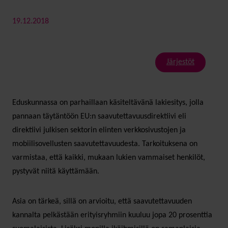
19.12.2018
Järjestöt
Eduskunnassa on parhaillaan käsiteltävänä lakiesitys, jolla
pannaan täytäntöön EU:n saavutettavuusdirektiivi eli
direktiivi julkisen sektorin elinten verkkosivustojen ja
mobiilisovellusten saavutettavuudesta. Tarkoituksena on
varmistaa, että kaikki, mukaan lukien vammaiset henkilöt,
pystyvät niitä käyttämään.
Asia on tärkeä, sillä on arvioitu, että saavutettavuuden
kannalta pelkästään erityisryhmiin kuuluu jopa 20 prosenttia