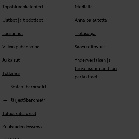
Tapahtumakalenteri
Medialle
Uutiset ja tiedotteet
Anna palautetta
Lausunnot
Tietosuoja
Viikon puheenaihe
Saavutettavuus
Julkaisut
Yhdenvertaisen ja
turvallisemman tilan
Tutkimus
periaatteet
Sosiaalibarometri
Järjestöbarometri
Talouskatsaukset
Kuukauden kysymys