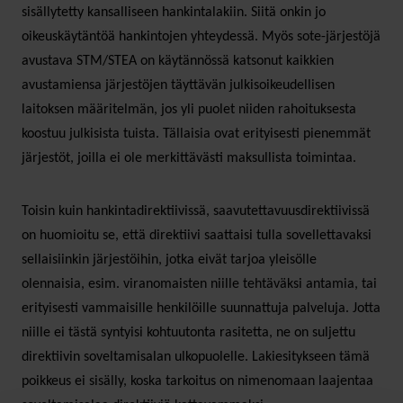
sisällytetty kansalliseen hankintalakiin. Siitä onkin jo
oikeuskäytäntöä hankintojen yhteydessä. Myös sote-järjestöjä
avustava STM/STEA on käytännössä katsonut kaikkien
avustamiensa järjestöjen täyttävän julkisoikeudellisen
laitoksen määritelmän, jos yli puolet niiden rahoituksesta
koostuu julkisista tuista. Tällaisia ovat erityisesti pienemmät
järjestöt, joilla ei ole merkittävästi maksullista toimintaa.
Toisin kuin hankintadirektiivissä, saavutettavuusdirektiivissä
on huomioitu se, että direktiivi saattaisi tulla sovellettavaksi
sellaisiinkin järjestöihin, jotka eivät tarjoa yleisölle
olennaisia, esim. viranomaisten niille tehtäväksi antamia, tai
erityisesti vammaisille henkilöille suunnattuja palveluja. Jotta
niille ei tästä syntyisi kohtuutonta rasitetta, ne on suljettu
direktiivin soveltamisalan ulkopuolelle. Lakiesitykseen tämä
poikkeus ei sisälly, koska tarkoitus on nimenomaan laajentaa