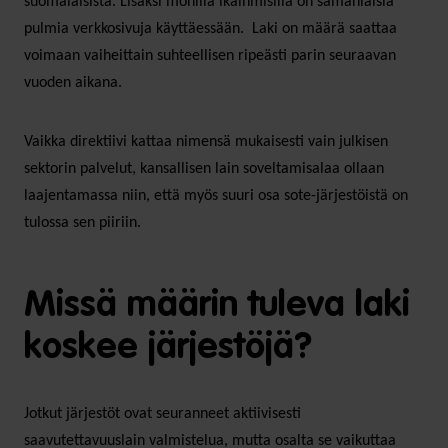
suomalaisista. Lisäksi monilla ikäihmisillä on samanlaisia
pulmia verkkosivuja käyttäessään. Laki on määrä saattaa
voimaan vaiheittain suhteellisen ripeästi parin seuraavan
vuoden aikana.
Vaikka direktiivi kattaa nimensä mukaisesti vain julkisen
sektorin palvelut, kansallisen lain soveltamisalaa ollaan
laajentamassa niin, että myös suuri osa sote-järjestöistä on
tulossa sen piiriin.
Missä määrin tuleva laki
koskee järjestöjä?
Jotkut järjestöt ovat seuranneet aktiivisesti
saavutettavuuslain valmistelua, mutta osalta se vaikuttaa