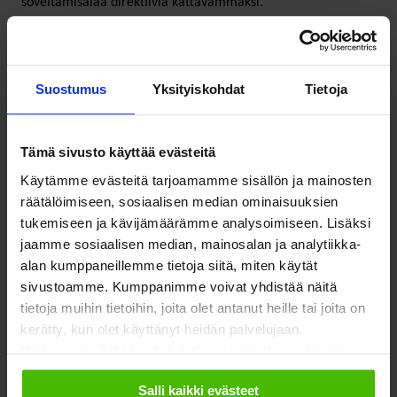
soveltamisalaa direktiiviä kattavammaksi.
Direktiivissä ei viranomaiseltakaan edellytetä
saavutettavuusvaatimusten soveltamista, jos tästä koituisi
Suostumus
Yksityiskohdat
Tietoja
sille kohtuutonta rasitetta. Lakiesitys on tältäkin osin
direktiiviä tiukempi. Sen mukaan soveltamisesta voidaan tällä
perusteella poiketa vain rajoitetun ajan joltakin tietyltä
Tämä sivusto käyttää evästeitä
palvelun osalta ennakkoon tehdyn arvion perusteella.
Käytämme evästeitä tarjoamamme sisällön ja mainosten
räätälöimiseen, sosiaalisen median ominaisuuksien
tukemiseen ja kävijämäärämme analysoimiseen. Lisäksi
Millaisia rasitteita
jaamme sosiaalisen median, mainosalan ja analytiikka-
alan kumppaneillemme tietoja siitä, miten käytät
järjestöille on siis
sivustoamme. Kumppanimme voivat yhdistää näitä
tietoja muihin tietoihin, joita olet antanut heille tai joita on
tulossa?
kerätty, kun olet käyttänyt heidän palvelujaan.
Valitsemalla "Yksityiskohdat" voit vaikuttaa sallimiisi
evästeisiin.
Vaikea sanoa. EN 301 549 -standardi ja
WCAG
2.1
Salli kaikki evästeet