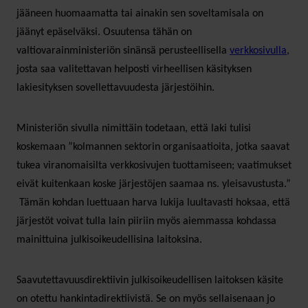
jääneen huomaamatta tai ainakin sen soveltamisala on
jäänyt epäselväksi. Osuutensa tähän on
valtiovarainministeriön sinänsä perusteellisella
verkkosivulla
,
josta saa valitettavan helposti virheellisen käsityksen
lakiesityksen sovellettavuudesta järjestöihin.
Ministeriön sivulla nimittäin todetaan, että laki tulisi
koskemaan ”kolmannen sektorin organisaatioita, jotka saavat
tukea viranomaisilta verkkosivujen tuottamiseen; vaatimukset
eivät kuitenkaan koske järjestöjen saamaa ns. yleisavustusta.”
Tämän kohdan luettuaan harva lukija luultavasti hoksaa, että
järjestöt voivat tulla lain piiriin myös aiemmassa kohdassa
mainittuina julkisoikeudellisina laitoksina.
Saavutettavuusdirektiivin julkisoikeudellisen laitoksen käsite
on otettu hankintadirektiivistä. Se on myös sellaisenaan jo