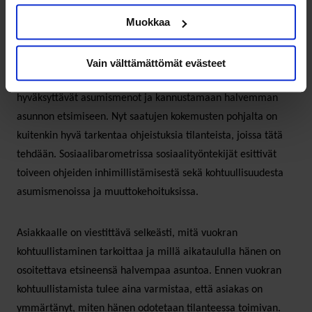
asiakas ymmärtää
Muokkaa
tilanteen
Vain välttämättömät evästeet
Toimeentulotuessa tullaan jatkossakin määrittelemään
hyväksyttävät asumismenot ja kannustamaan halvemman
asunnon etsimiseen. Nyt saatujen kokemusten pohjalta on
kuitenkin hyvä tarkentaa ohjeistuksia tilanteista, joissa tätä
tehdään. Sosiaalibarometrissa sosiaalityöntekijät esittivät
toiveen ohjeiden inhimillistämisestä sekä kohtuullisuudesta
asumismenoissa ja muuttokehoituksissa.
Asiakkaalle on viestittävä selkeästi, mitä vuokran
kohtuullistaminen tarkoittaa ja millä aikataululla hänen on
osoitettava etsineensä halvempaa asuntoa. Ennen vuokran
kohtuullistamista tulee aina varmistaa, että asiakas on
ymmärtänyt, miten hänen odotetaan tilanteessa toimivan.