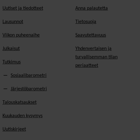
Uutiset ja tiedotteet
Anna palautetta
Lausunnot
Tietosuoja
Viikon puheenaihe
Saavutettavuus
Julkaisut
Yhdenvertaisen ja
turvallisemman tilan
Tutkimus
periaatteet
Sosiaalibarometri
Järjestöbarometri
Talouskatsaukset
Kuukauden kysymys
Uutiskirjeet