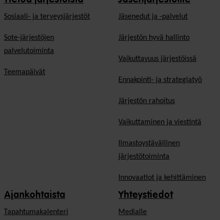
Sosiaali- ja terveysjärjestöt
Jäsen­edut ja -palvelut
Sote-järjestöjen
Järjestön hyvä hallinto
palvelutoiminta
Vaikuttavuus järjestöissä
Teemapäivät
Ennakointi- ja strategiatyö
Järjestön rahoitus
Vaikuttaminen ja viestintä
Ilmastoystävällinen
järjestötoiminta
Innovaatiot ja kehittäminen
Ajankohtaista
Yhteystiedot
Tapahtumakalenteri
Medialle