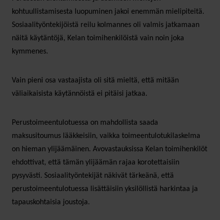
kohtuullistamisesta luopuminen jakoi enemmän mielipiteitä.
Sosiaalityöntekijöistä reilu kolmannes oli valmis jatkamaan
näitä käytäntöjä, Kelan toimihenkilöistä vain noin joka
kymmenes.
Vain pieni osa vastaajista oli sitä mieltä, että mitään
väliaikaisista käytännöistä ei pitäisi jatkaa.
Perustoimeentulotuessa on mahdollista saada
maksusitoumus lääkkeisiin, vaikka toimeentulotukilaskelma
on hieman ylijäämäinen. Avovastauksissa Kelan toimihenkilöt
ehdottivat, että tämän ylijäämän rajaa korotettaisiin
pysyvästi. Sosiaalityöntekijät näkivät tärkeänä, että
perustoimeentulotuessa lisättäisiin yksilöllistä harkintaa ja
tapauskohtaisia joustoja.