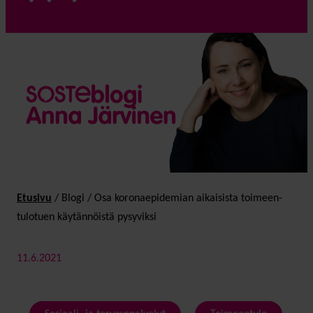
Etusivu
/
Blogi
/
Osa korona­epidemian aikaisista toimeen­
tulo­tuen käytännöistä pysyviksi
11.6.2021