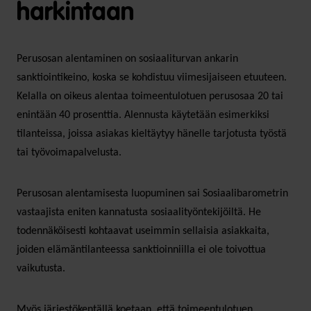
harkintaan
Perusosan alentaminen on sosiaaliturvan ankarin
sanktiointikeino, koska se kohdistuu viimesijaiseen etuuteen.
Kelalla on oikeus alentaa toimeentulotuen perusosaa 20 tai
enintään 40 prosenttia. Alennusta käytetään esimerkiksi
tilanteissa, joissa asiakas kieltäytyy hänelle tarjotusta työstä
tai työvoimapalvelusta.
Perusosan alentamisesta luopuminen sai Sosiaalibarometrin
vastaajista eniten kannatusta sosiaalityöntekijöiltä. He
todennäköisesti kohtaavat useimmin sellaisia asiakkaita,
joiden elämäntilanteessa sanktioinniilla ei ole toivottua
vaikutusta.
Myös järjestökentällä koetaan, että toimeentulotuen