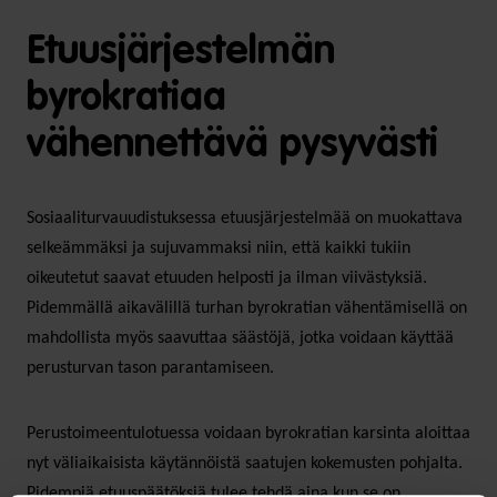
Etuusjärjestelmän
byrokratiaa
vähennettävä pysyvästi
Sosiaaliturvauudistuksessa etuusjärjestelmää on muokattava
selkeämmäksi ja sujuvammaksi niin, että kaikki tukiin
oikeutetut saavat etuuden helposti ja ilman viivästyksiä.
Pidemmällä aikavälillä turhan byrokratian vähentämisellä on
mahdollista myös saavuttaa säästöjä, jotka voidaan käyttää
perusturvan tason parantamiseen.
Perustoimeentulotuessa voidaan byrokratian karsinta aloittaa
nyt väliaikaisista käytännöistä saatujen kokemusten pohjalta.
Pidempiä etuuspäätöksiä tulee tehdä aina kun se on