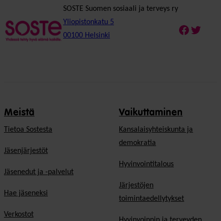
SOSTE Suomen sosiaali ja terveys ry
Yliopistonkatu 5
Faceboo
Twitte
00100 Helsinki
Meistä
Vaikuttaminen
Tietoa Sostesta
Kansalaisyhteiskunta ja
demokratia
Jäsenjärjestöt
Hyvinvointitalous
Jäsenedut ja -palvelut
Järjestöjen
Hae jäseneksi
toimintaedellytykset
Verkostot
Hyvinvoinnin ja terveyden