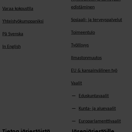
edistäminen
Varaa kokoustila
Sosiaali- ja terveyspalvelut
Yhteistyökumppaniksi
Toimeentulo
På Svenska
Työllisyys
In English
Ilmastonmuutos
EU & kansainvälinen työ
Vaalit
Eduskuntavaalit
Kunta- ja aluevaalit
Europarlamenttivaalit
Tietoa järjestöistä
Jäsenjärjestöille