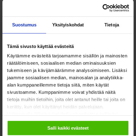
tarkoituksenmukaista. Jos asiakkaan elämäntilanne pysyy
muuttumattomana, esimerkiksi eläkeläisellä, on turhaa
pyöritellä kuukausittain samoja hakemustietoja.
Suostumus
Yksityiskohdat
Tietoja
On järkevää, että hakemusten liitteiksi vaaditaan vain ne
Tämä sivusto käyttää evästeitä
tiedot, joita todella tarvitaan. Nyt saatujen kokemusten
Käytämme evästeitä tarjoamamme sisällön ja mainosten
pohjalta on toimeentulotukihakemuksessa vaadittavia liitteitä
räätälöimiseen, sosiaalisen median ominaisuuksien
tarkasteltava kriittisesti ja luovuttava pysyvästi sellaisten
tukemiseen ja kävijämäärämme analysoimiseen. Lisäksi
liitteiden vaatimisesta, jotka eivät ole välttämättömiä.
jaamme sosiaalisen median, mainosalan ja analytiikka-
alan kumppaneillemme tietoja siitä, miten käytät
sivustoamme. Kumppanimme voivat yhdistää näitä
Ennen asumismenojen
tietoja muihin tietoihin, joita olet antanut heille tai joita on
kerätty, kun olet käyttänyt heidän palvelujaan.
kohtuullistamista
Valitsemalla "Yksityiskohdat" voit vaikuttaa sallimiisi
evästeisiin.
varmistettava, että
Salli kaikki evästeet