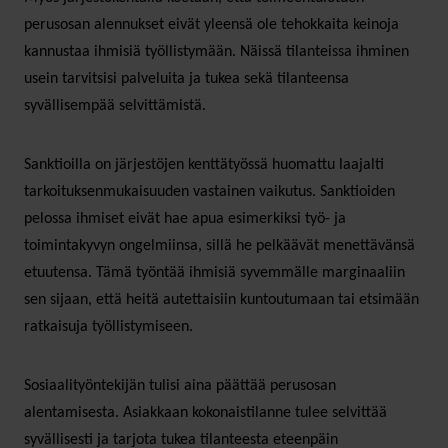
perusosan alennukset eivät yleensä ole tehokkaita keinoja
kannustaa ihmisiä työllistymään. Näissä tilanteissa ihminen
usein tarvitsisi palveluita ja tukea sekä tilanteensa
syvällisempää selvittämistä.
Sanktioilla on järjestöjen kenttätyössä huomattu laajalti
tarkoituksenmukaisuuden vastainen vaikutus. Sanktioiden
pelossa ihmiset eivät hae apua esimerkiksi työ- ja
toimintakyvyn ongelmiinsa, sillä he pelkäävät menettävänsä
etuutensa. Tämä työntää ihmisiä syvemmälle marginaaliin
sen sijaan, että heitä autettaisiin kuntoutumaan tai etsimään
ratkaisuja työllistymiseen.
Sosiaalityöntekijän tulisi aina päättää perusosan
alentamisesta. Asiakkaan kokonaistilanne tulee selvittää
syvällisesti ja tarjota tukea tilanteesta eteenpäin