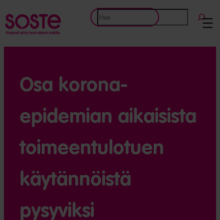
Etsi
Osa korona­
epidemian aikaisista
toimeen­tulo­tuen
käytännöistä
pysyviksi