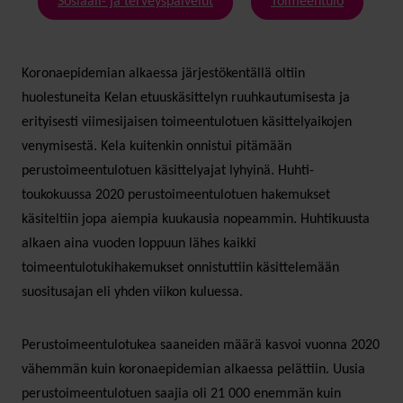
Sosiaali- ja terveyspalvelut
Toimeentulo
Koronaepidemian alkaessa järjestökentällä oltiin
huolestuneita Kelan etuuskäsittelyn ruuhkautumisesta ja
erityisesti viimesijaisen toimeentulotuen käsittelyaikojen
venymisestä. Kela kuitenkin onnistui pitämään
perustoimeentulotuen käsittelyajat lyhyinä. Huhti-
toukokuussa 2020 perustoimeentulotuen hakemukset
käsiteltiin jopa aiempia kuukausia nopeammin. Huhtikuusta
alkaen aina vuoden loppuun lähes kaikki
toimeentulotukihakemukset onnistuttiin käsittelemään
suositusajan eli yhden viikon kuluessa.
Perustoimeentulotukea saaneiden määrä kasvoi vuonna 2020
vähemmän kuin koronaepidemian alkaessa pelättiin. Uusia
perustoimeentulotuen saajia oli 21 000 enemmän kuin