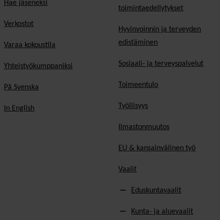
Hae jäseneksi
toimintaedellytykset
Verkostot
Hyvinvoinnin ja terveyden
edistäminen
Varaa kokoustila
Sosiaali- ja terveyspalvelut
Yhteistyökumppaniksi
Toimeentulo
På Svenska
Työllisyys
In English
Ilmastonmuutos
EU & kansainvälinen työ
Vaalit
Eduskuntavaalit
Kunta- ja aluevaalit