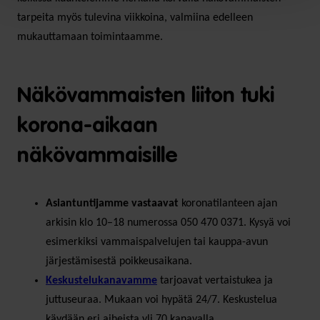
tarpeita myös tulevina viikkoina, valmiina edelleen
mukauttamaan toimintaamme.
Näkövammaisten liiton tuki
korona-aikaan
näkövammaisille
Asiantuntijamme vastaavat
koronatilanteen ajan
arkisin klo 10–18 numerossa 050 470 0371. Kysyä voi
esimerkiksi vammaispalvelujen tai kauppa-avun
järjestämisestä poikkeusaikana.
Keskustelukanavamme
tarjoavat vertaistukea ja
juttuseuraa. Mukaan voi hypätä 24/7. Keskustelua
käydään eri aiheista yli 70 kanavalla.