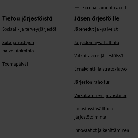
Europarlamenttivaalit
Tietoa järjestöistä
Jäsenjärjestöille
Sosiaali- ja terveysjärjestöt
Jäsen­edut ja -palvelut
Sote-järjestöjen
Järjestön hyvä hallinto
palvelutoiminta
Vaikuttavuus järjestöissä
Teemapäivät
Ennakointi- ja strategiatyö
Järjestön rahoitus
Vaikuttaminen ja viestintä
Ilmastoystävällinen
järjestötoiminta
Innovaatiot ja kehittäminen