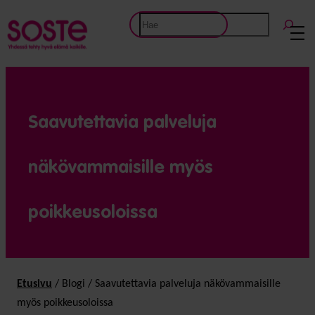
Etsi
Saavutettavia palveluja
näkövammaisille myös
poikkeusoloissa
Etusivu
/
Blogi
/
Saavutettavia palveluja näkövammaisille
myös poikkeusoloissa