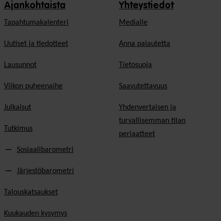
Ajankohtaista
Yhteystiedot
Tapahtumakalenteri
Medialle
Uutiset ja tiedotteet
Anna palautetta
Lausunnot
Tietosuoja
Viikon puheenaihe
Saavutettavuus
Julkaisut
Yhdenvertaisen ja
turvallisemman tilan
Tutkimus
periaatteet
Sosiaalibarometri
Järjestöbarometri
Talouskatsaukset
Kuukauden kysymys