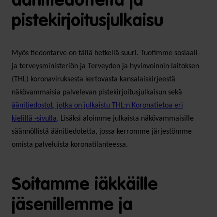
äänitiedotteita ja
pistekirjoitusjulkaisu
Myös tiedontarve on tällä hetkellä suuri. Tuotimme sosiaali-
ja terveysministeriön ja Terveyden ja hyvinvoinnin laitoksen
(THL) koronaviruksesta kertovasta kansalaiskirjeestä
näkövammaisia palvelevan pistekirjoitusjulkaisun sekä
äänitiedostot, jotka on julkaistu THL:n Koronatietoa eri
kielillä -sivulla
. Lisäksi aloimme julkaista näkövammaisille
säännöllistä äänitiedotetta, jossa kerromme järjestömme
omista palveluista koronatilanteessa.
Soitamme iäkkäille
jäsenillemme ja