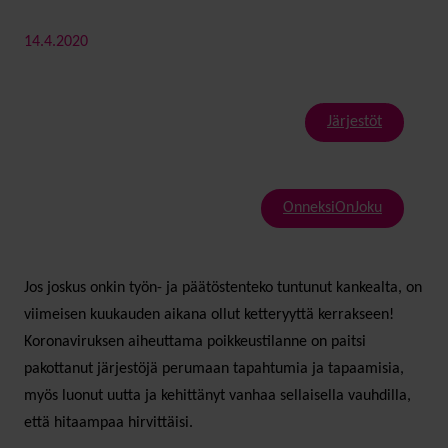
14.4.2020
Järjestöt
OnneksiOnJoku
Jos joskus onkin työn- ja päätöstenteko tuntunut kankealta, on
viimeisen kuukauden aikana ollut ketteryyttä kerrakseen!
Koronaviruksen aiheuttama poikkeustilanne on paitsi
pakottanut järjestöjä perumaan tapahtumia ja tapaamisia,
myös luonut uutta ja kehittänyt vanhaa sellaisella vauhdilla,
että hitaampaa hirvittäisi.