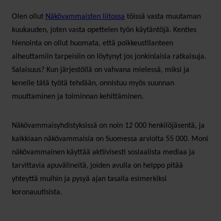
Olen ollut
Näkövammaisten liitossa
töissä vasta muutaman
kuukauden, joten vasta opettelen työn käytäntöjä. Kenties
hienointa on ollut huomata, että poikkeustilanteen
aiheuttamiin tarpeisiin on löytynyt jos jonkinlaisia ratkaisuja.
Salaisuus? Kun järjestöllä on vahvana mielessä, miksi ja
kenelle tätä työtä tehdään, onnistuu myös suunnan
muuttaminen ja toiminnan kehittäminen.
Näkövammaisyhdistyksissä on noin 12 000 henkilöjäsentä, ja
kaikkiaan näkövammaisia on Suomessa arviolta 55 000. Moni
näkövammainen käyttää aktiivisesti sosiaalista mediaa ja
tarvittavia apuvälineitä, joiden avulla on helppo pitää
yhteyttä muihin ja pysyä ajan tasalla esimerkiksi
koronauutisista.