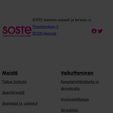
SOSTE Suomen sosiaali ja terveys ry
Yliopistonkatu 5
Faceboo
Twitte
00100 Helsinki
Meistä
Vaikuttaminen
Tietoa Sostesta
Kansalaisyhteiskunta ja
demokratia
Jäsenjärjestöt
Hyvinvointitalous
Jäsenedut ja -palvelut
Järjestöjen