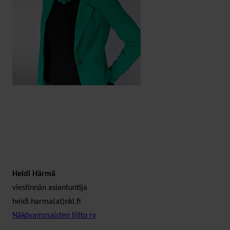
Heidi Härmä
viestinnän asiantuntija
heidi.harma(at)nkl.fi
Näkövammaisten liitto ry