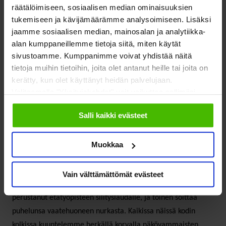
räätälöimiseen, sosiaalisen median ominaisuuksien
Töitä tehdään saunassa,
tukemiseen ja kävijämäärämme analysoimiseen. Lisäksi
jaamme sosiaalisen median, mainosalan ja analytiikka-
silityslaudalla,
alan kumppaneillemme tietoja siitä, miten käytät
sivustoamme. Kumppanimme voivat yhdistää näitä
vaatehuoneen nurkassa
tietoja muihin tietoihin, joita olet antanut heille tai joita on
kerätty, kun olet käyttänyt heidän palvelujaan.
Valitsemalla "Yksityiskohdat" voit vaikuttaa sallimiisi
Viime viikkoina olen ihaillen seurannut, miten toimintamme
evästeisiin.
on ottanut uusia muotoja – ja ilolla olen käärinyt omatkin
Salli kaikki evästeet
hihani.
Muokkaa
Näinä etätyöviikkoina olen työskennellyt muun muassa
saunassa ja tehnyt seisomapöydän vaatekaapin
Vain välttämättömät evästeet
ulosvedettävästä sukkalaatikosta. Työkaverini taas on
perustanut etätyöpisteen silityslaudalle, ja toinen soittaa
puhelunsa vaatehuoneen nurkasta. Kaikissa näissä kodin
kolkissa kuuntelemme herkällä korvalla näkövammaisten