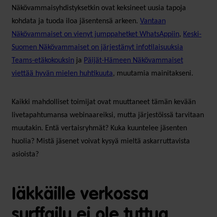
Näkövammaisyhdistyksetkin ovat keksineet uusia tapoja
kohdata ja tuoda iloa jäsentensä arkeen.
Vantaan
Näkövammaiset on vienyt jumppahetket WhatsAppiin
,
Keski-
Suomen Näkövammaiset on järjestänyt infotilaisuuksia
Teams-etäkokouksin
ja
Päijät-Hämeen Näkövammaiset
viettää hyvän mielen huhtikuuta
, muutamia mainitakseni.
Kaikki mahdolliset toimijat ovat muuttaneet tämän kevään
livetapahtumansa webinaareiksi, mutta järjestöissä tarvitaan
muutakin. Entä vertaisryhmät? Kuka kuuntelee jäsenten
huolia? Mistä jäsenet voivat kysyä mieltä askarruttavista
asioista?
Iäkkäille verkossa
surffailu ei ole tuttua