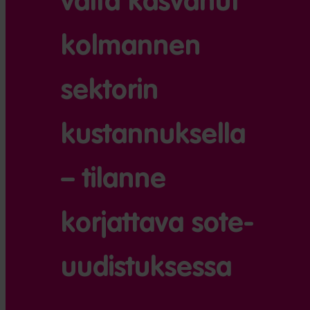
valta kasvanut
kolmannen
sektorin
kustannuksella
– tilanne
korjattava sote-
uudistuksessa