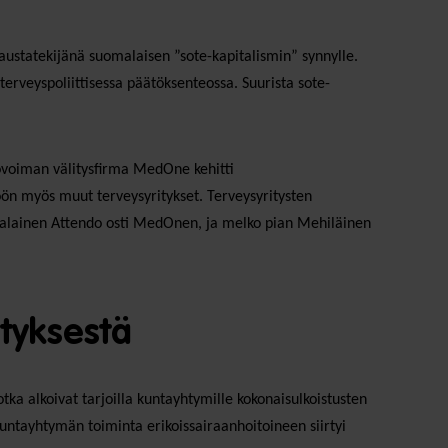
austatekijänä suomalaisen ”sote-kapitalismin” synnylle.
erveyspoliittisessa päätöksenteossa. Suurista sote-
yövoiman välitysfirma MedOne kehitti
töön myös muut terveysyritykset. Terveysyritysten
tsalainen Attendo osti MedOnen, ja melko pian Mehiläinen
ityksestä
jotka alkoivat tarjoilla kuntayhtymille kokonaisulkoistusten
kuntayhtymän toiminta erikoissairaanhoitoineen siirtyi