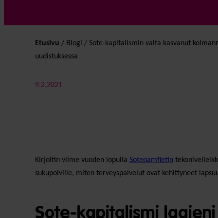
Etusivu
/
Blogi
/
Sote-kapitalismin valta kasvanut kolmann
uudistuksessa
9.2.2021
Kirjoitin viime vuoden lopulla
Sotepamfletin
tekonivelleik
sukupolville, miten terveyspalvelut ovat kehittyneet laps
Sote-kapitalismi laajeni 