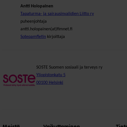
Antti Holopainen
Tapaturma- ja sairausinvalidien Liitto ry
puheenjohtaja
antti.holopainen(at)fimnet.fi
Sotepamfletin
kirjoittaja
SOSTE Suomen sosiaali ja terveys ry
Yliopistonkatu 5
00100 Helsinki