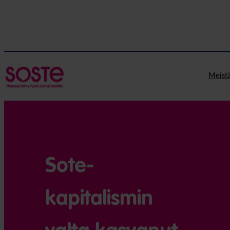
Meist
Sote-
kapitalismin