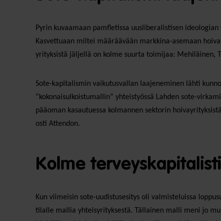
Pyrin kuvaamaan pamfletissa uusliberalistisen ideologian
Kasvettuaan miltei määräävään markkina-asemaan hoivayhtiö
yrityksistä jäljellä on kolme suurta toimijaa: Mehiläinen, T
Sote-kapitalismin vaikutusvallan laajeneminen lähti kunno
”kokonaisulkoistumallin” yhteistyössä Lahden sote-virkami
pääoman kasautuessa kolmannen sektorin hoivayrityksistä 
osti Attendon.
Kolme terveyskapitalisti
Kun viimeisin sote-uudistusesitys oli valmisteluissa loppusu
tilalle mallia yhteisyrityksestä. Tällainen malli meni jo