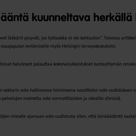
ääntä kuunneltava herkällä 
keneet lääkärit pysyvät, jos työtaakka ei ole kohtuuton”. Toisessa arti
 osaajapulan leviämiselle myös Helsingin terveyskeskuksiin.
isivat halunneet palauttaa kokonaisulkoistukset kuntayhtymän omaksi 
 sektorin sote-hallinnossa toimineena suosittelen sote-uudistuksen valm
n palvelujen mainetta sote-ammattilaisten ja väestön silmissä.
töjen rinnalle ajamaan sote-uudistusta siten, että lainsäädäntö saata