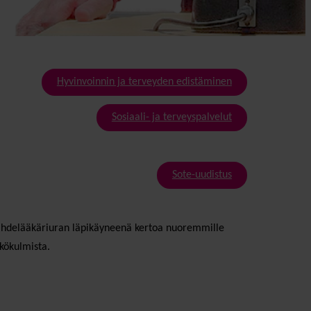
Hyvinvoinnin ja terveyden edistäminen
Sosiaali- ja terveyspalvelut
Sote-uudistus
päihdelääkäriuran läpikäyneenä kertoa nuoremmille
äkökulmista.