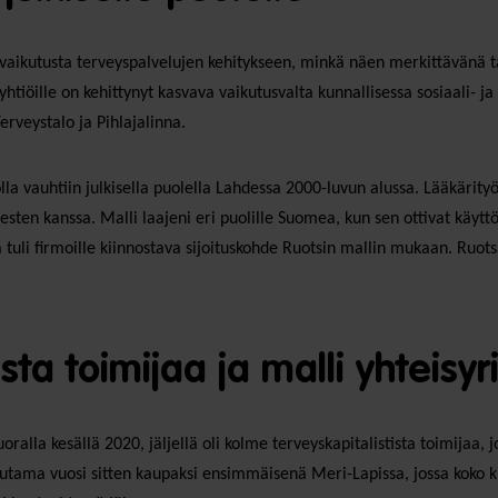
 vaikutusta terveyspalvelujen kehitykseen, minkä näen merkittävänä t
ille on kehittynyt kasvava vaikutusvalta kunnallisessa sosiaali- ja t
erveystalo ja Pihlajalinna.
lla vauhtiin julkisella puolella Lahdessa 2000-luvun alussa. Lääkärit
esten kanssa. Malli laajeni eri puolille Suomea, kun sen ottivat käyt
tuli firmoille kiinnostava sijoituskohde Ruotsin mallin mukaan. Ruo
sta toimijaa ja malli yhteisyr
oralla kesällä 2020, jäljellä oli kolme terveyskapitalistista toimijaa, 
 muutama vuosi sitten kaupaksi ensimmäisenä Meri-Lapissa, jossa koko 