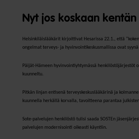
Nyt jos koskaan kentän 
Helsinkiläislääkärit kirjoittivat Hesarissa 22.1., että ”ko
ongelmat terveys- ja hyvinvointikeskusmallissa ovat syynä
Päijät-Hämeen hyvinvointiyhtymässä henkilöstöjärjestöt ol
kuunneltu.
Pitkän linjan entisenä terveyskeskuslääkärinä ja kolmannen
kuunnella herkällä korvalla, tavoitteena parantaa julkiste
Sote-palvelujen henkilöstö tulisi saada SOSTEn jäsenjärjes
palvelujen modernisointi oikeasti käyntiin.