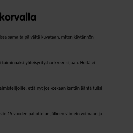
korvalla
kkelissa samalta päivältä kuvataan, miten käytännön
toiminnaksi yhteisyrityshankkeen sijaan. Heitä ei
istelijoille, että nyt jos koskaan kentän ääntä tulisi
isiin 15 vuoden pallottelun jälkeen viimein voimaan ja