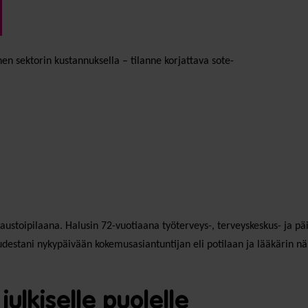
en sektorin kustannuksella – tilanne korjattava sote-
kaustoipilaana. Halusin 72-vuotiaana työterveys-, terveyskeskus- ja 
uudestani nykypäivään kokemusasiantuntijan eli potilaan ja lääkärin n
julkiselle puolelle