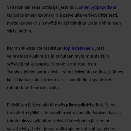
Valtakunnallisena potilasjärjestönä
Suomen Syöpäpotilaat
tarjosi jo ennen koronakriisiä palveluita verkkovälitteisesti,
mutta koronakriisin myötä kaikki toiminta vertaisryhmineen
siirtyi nettiin.
Kerran viikossa voi osallistua
Höpinähetkeen
, jossa
vaihdetaan kuulumisia ja puhutaan myös muusta kuin
syövästä tai koronasta. Samoin vertaistuellinen
Työnhakijoiden aamukahvit -ryhmä kokoontuu etänä, ja lähes
kaikki kasvokkain kokoontuviksi suunnitellut tapaamiset
toteutetaan Teamsin avulla.
Pääsiäisen jälkeen aloitti myös
pilatespilotti
etänä. Se on
tarkoitettu työikäisille syöpään sairastuneille fyysisen työ- ja
toimintakyvyn ylläpitämiseksi. Pilatestunnin jälkeen on
varattu lyhyt hetki, jossa osallistujat voivat vaihtaa yhdessä