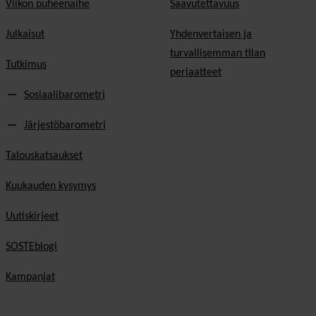
Viikon puheenaihe
Saavutettavuus
Julkaisut
Yhdenvertaisen ja
turvallisemman tilan
Tutkimus
periaatteet
Sosiaalibarometri
Järjestöbarometri
Talouskatsaukset
Kuukauden kysymys
Uutiskirjeet
SOSTEblogi
Kampanjat