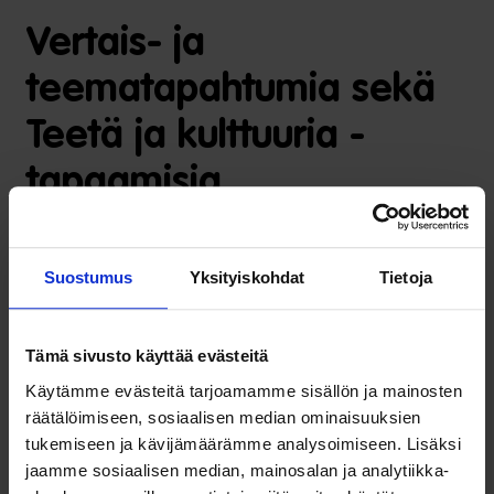
Vertais- ja
teematapahtumia sekä
Teetä ja kulttuuria -
tapaamisia
Minä, syöpä ja työ -hankkeen Syopajatyo.fi-sivusto
tarjoaa
Suostumus
Yksityiskohdat
Tietoja
etänä työikäisille sairastuneille:
Vertais- ja teematapahtumia
, joiden aiheet liittyvät
Tämä sivusto käyttää evästeitä
työelämään ja omien voimavarojen hahmottamiseen.
Käytämme evästeitä tarjoamamme sisällön ja mainosten
Etätapahtumista saa vinkkejä esimerkiksi oman
räätälöimiseen, sosiaalisen median ominaisuuksien
osaamisen sanoittamiseen ja tavoitteiden
tukemiseen ja kävijämäärämme analysoimiseen. Lisäksi
jaamme sosiaalisen median, mainosalan ja analytiikka-
asettamiseen. Alustajina on sekä ammattilaisia ja