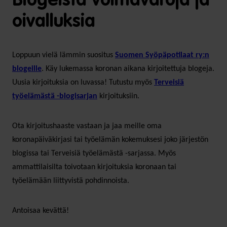
Blogeista voimavaroja ja
oivalluksia
Loppuun vielä lämmin suositus
Suomen Syöpäpotilaat ry:n
blogeille
. Käy lukemassa koronan aikana kirjoitettuja blogeja.
Uusia kirjoituksia on luvassa! Tutustu myös
Terveisiä
työelämästä -blogisarjan
kirjoituksiin.
Ota kirjoitushaaste vastaan ja jaa meille oma
koronapäiväkirjasi tai työelämän kokemuksesi joko järjestön
blogissa tai Terveisiä työelämästä -sarjassa. Myös
ammattilaisilta toivotaan kirjoituksia koronaan tai
työelämään liittyvistä pohdinnoista.
Antoisaa kevättä!