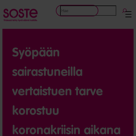
Etsi
Syöpään
sairastuneilla
vertaistuen tarve
korostuu
koronakriisin aikana