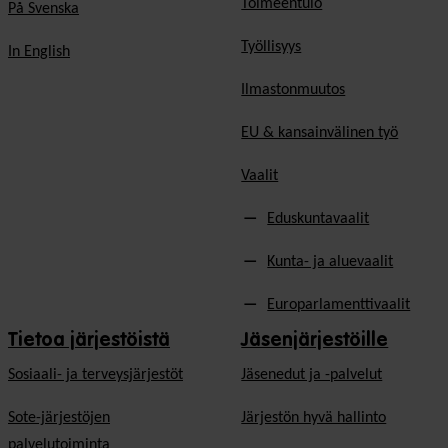
Toimeentulo
På Svenska
Työllisyys
In English
Ilmastonmuutos
EU & kansainvälinen työ
Vaalit
Eduskuntavaalit
Kunta- ja aluevaalit
Europarlamenttivaalit
Tietoa järjestöistä
Jäsenjärjestöille
Sosiaali- ja terveysjärjestöt
Jäsen­edut ja -palvelut
Sote-järjestöjen
Järjestön hyvä hallinto
palvelutoiminta