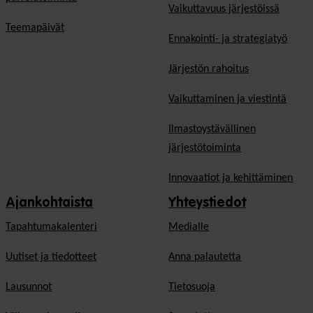
Vaikuttavuus järjestöissä
Teemapäivät
Ennakointi- ja strategiatyö
Järjestön rahoitus
Vaikuttaminen ja viestintä
Ilmastoystävällinen
järjestötoiminta
Innovaatiot ja kehittäminen
Ajankohtaista
Yhteystiedot
Tapahtumakalenteri
Medialle
Uutiset ja tiedotteet
Anna palautetta
Lausunnot
Tietosuoja