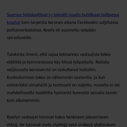
Suomen Syöpäpotilaat ry toteutti maalis-huhtikuun taitteessa
kyselyn
tuen tarpeista koronan aikana Facebookin suljetuissa
potilasverkostoissa. Kysely oli suunnattu syöpään
sairastuneille.
Tuloksista ilmeni, että vajaa kolmannes vastaajista tekee
etätöitä ja kymmenesosa käy töissä työpaikalla. Reilulla
neljäsosalla koronakriisi on vaikuttanut hoitoihin.
Kuntoutumisen tukea on vähemmän saatavilla, ja kun
esimerkiksi uimahallit ja kuntosalit on suljettu, monella ei ole
mahdollisuutta huolehtia fyysisestä kunnosta samalla tavoin
kuin aikaisemmin.
Kyselyn vastaajat toivovat tukea henkiseen jaksamiseen
etänä. He toivovat myös chatteja sekä vinkkejä ahdistuksen