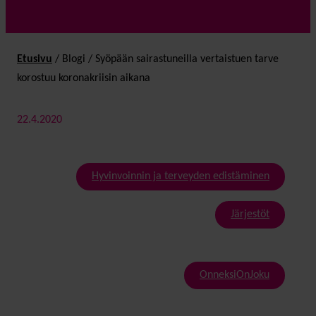
Etusivu
/
Blogi
/
Syöpään sairastuneilla vertaistuen tarve
korostuu koronakriisin aikana
22.4.2020
Hyvinvoinnin ja terveyden edistäminen
Järjestöt
OnneksiOnJoku