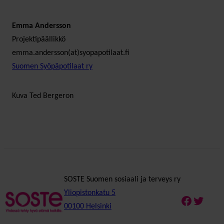
Emma Andersson
Projektipäällikkö
emma.andersson(at)syopapotilaat.fi
Suomen Syöpäpotilaat ry
Kuva Ted Bergeron
SOSTE Suomen sosiaali ja terveys ry
Yliopistonkatu 5
Faceboo
Twitte
00100 Helsinki