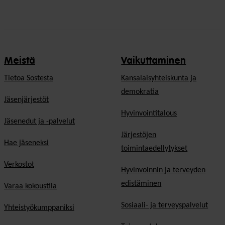
Meistä
Vaikuttaminen
Tietoa Sostesta
Kansalaisyhteiskunta ja
demokratia
Jäsenjärjestöt
Hyvinvointitalous
Jäsenedut ja -palvelut
Järjestöjen
Hae jäseneksi
toimintaedellytykset
Verkostot
Hyvinvoinnin ja terveyden
edistäminen
Varaa kokoustila
Sosiaali- ja terveyspalvelut
Yhteistyökumppaniksi