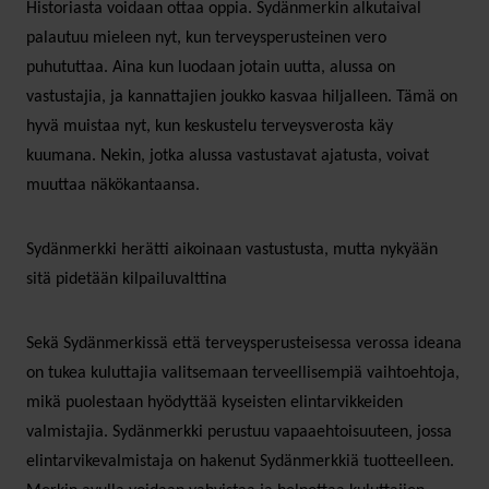
Historiasta voidaan ottaa oppia. Sydänmerkin alkutaival
palautuu mieleen nyt, kun terveysperusteinen vero
puhututtaa. Aina kun luodaan jotain uutta, alussa on
vastustajia, ja kannattajien joukko kasvaa hiljalleen. Tämä on
hyvä muistaa nyt, kun keskustelu terveysverosta käy
kuumana. Nekin, jotka alussa vastustavat ajatusta, voivat
muuttaa näkökantaansa.
Sydänmerkki herätti aikoinaan vastustusta, mutta nykyään
sitä pidetään kilpailuvalttina
Sekä Sydänmerkissä että terveysperusteisessa verossa ideana
on tukea kuluttajia valitsemaan terveellisempiä vaihtoehtoja,
mikä puolestaan hyödyttää kyseisten elintarvikkeiden
valmistajia. Sydänmerkki perustuu vapaaehtoisuuteen, jossa
elintarvikevalmistaja on hakenut Sydänmerkkiä tuotteelleen.