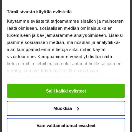
löytyi – niin asiantuntijoista kuin yrityksistä. Samaa muistelen
Tämä sivusto käyttää evästeitä
itsekin.
Käytämme evästeitä tarjoamamme sisällön ja mainosten
räätälöimiseen, sosiaalisen median ominaisuuksien
Pyykkö muistelee, että Sydänmerkki-järjestelmää
tukemiseen ja kävijämäärämme analysoimiseen. Lisäksi
käynnistettäessä siihen uskoi suhteellisen pieni joukko, kun
jaamme sosiaalisen median, mainosalan ja analytiikka-
taas epäilijöitä oli enemmän. Joku taisi sanoakin, että syö
alan kumppaneillemme tietoja siitä, miten käytät
sivustoamme. Kumppanimme voivat yhdistää näitä
hattunsa, jos merkki toteutuu. Asiaa epäilleet
tietoja muihin tietoihin, joita olet antanut heille tai joita on
elintarvikeyritysten edustajat ja eri alojen asiantuntijat
kerätty, kun olet käyttänyt heidän palvelujaan.
arvelivat järjestelmän kuihtuvan viimeistään muutaman
Valitsemalla "Yksityiskohdat" voit vaikuttaa sallimiisi
vuoden kuluessa.
evästeisiin.
Salli kaikki evästeet
Myös ulkomaisista vastaavista merkeistä saatujen
kokemuksien kartoittamisen perusteella tiedettiin, että osa
Muokkaa
asiantuntijoistakin saattaisi vastustaa merkintäjärjestelmää,
joka näyttää yksinkertaistavan monimutkaista asiaa.
Vain välttämättömät evästeet
Tosiasiassa yksinkertaiselta näyttävän Sydänmerkin takana on