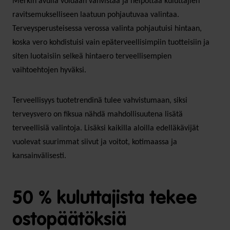
Merkin avulla voidaan vahvistaa ja helpottaa kuluttajien
ravitsemukselliseen laatuun pohjautuvaa valintaa.
Terveysperusteisessa verossa valinta pohjautuisi hintaan,
koska vero kohdistuisi vain epäterveellisimpiin tuotteisiin ja
siten luotaisiin selkeä hintaero terveellisempien
vaihtoehtojen hyväksi.
Terveellisyys tuotetrendinä tulee vahvistumaan, siksi
terveysvero on fiksua nähdä mahdollisuutena lisätä
terveellisiä valintoja. Lisäksi kaikilla aloilla edelläkävijät
vuolevat suurimmat siivut ja voitot, kotimaassa ja
kansainvälisesti.
50 % kuluttajista tekee
ostopäätöksiä