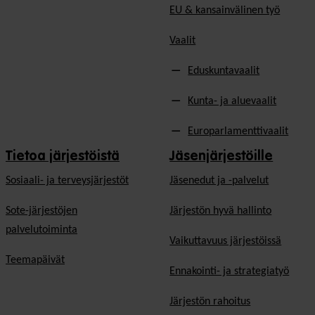
EU & kansainvälinen työ
Vaalit
Eduskuntavaalit
Kunta- ja aluevaalit
Europarlamenttivaalit
Tietoa järjestöistä
Jäsenjärjestöille
Sosiaali- ja terveysjärjestöt
Jäsen­edut ja -palvelut
Sote-järjestöjen
Järjestön hyvä hallinto
palvelutoiminta
Vaikuttavuus järjestöissä
Teemapäivät
Ennakointi- ja strategiatyö
Järjestön rahoitus