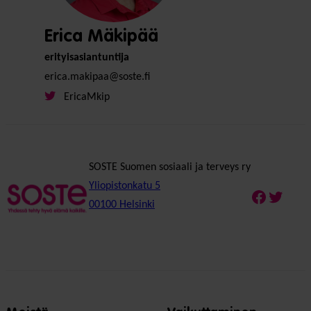
Erica Mäkipää
erityisasiantuntija
erica.makipaa@soste.fi
EricaMkip
SOSTE Suomen sosiaali ja terveys ry
Yliopistonkatu 5
Faceboo
Twitte
00100 Helsinki