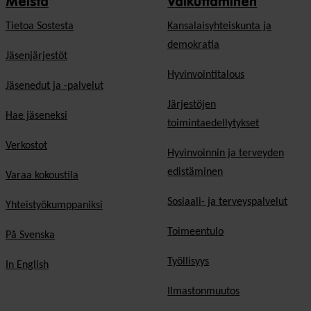
Meistä
Vaikuttaminen
Tietoa Sostesta
Kansalaisyhteiskunta ja
demokratia
Jäsenjärjestöt
Hyvinvointitalous
Jäsenedut ja -palvelut
Järjestöjen
Hae jäseneksi
toimintaedellytykset
Verkostot
Hyvinvoinnin ja terveyden
edistäminen
Varaa kokoustila
Sosiaali- ja terveyspalvelut
Yhteistyökumppaniksi
Toimeentulo
På Svenska
Työllisyys
In English
Ilmastonmuutos