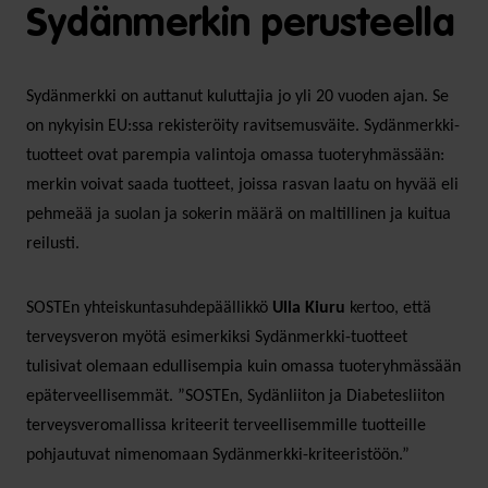
Sydänmerkin perusteella
Sydänmerkki on auttanut kuluttajia jo yli 20 vuoden ajan. Se
on nykyisin EU:ssa rekisteröity ravitsemusväite. Sydänmerkki-
tuotteet ovat parempia valintoja omassa tuoteryhmässään:
merkin voivat saada tuotteet, joissa rasvan laatu on hyvää eli
pehmeää ja suolan ja sokerin määrä on maltillinen ja kuitua
reilusti.
SOSTEn yhteiskuntasuhdepäällikkö
Ulla Kiuru
kertoo, että
terveysveron myötä esimerkiksi Sydänmerkki-tuotteet
tulisivat olemaan edullisempia kuin omassa tuoteryhmässään
epäterveellisemmät. ”SOSTEn, Sydänliiton ja Diabetesliiton
terveysveromallissa kriteerit terveellisemmille tuotteille
pohjautuvat nimenomaan Sydänmerkki-kriteeristöön.”