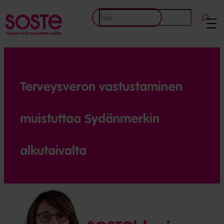
Etsi
Terveys­veron vastus­taminen
muistuttaa Sydän­merkin
alkutaivalta