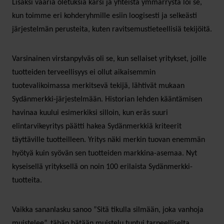
Lisäksi vääriä oletuksia karsi ja yhteistä ymmärrystä loi se,
kun toimme eri kohderyhmille esiin loogisesti ja selkeästi
järjestelmän perusteita, kuten ravitsemustieteellisiä tekijöitä.
Varsinainen virstanpylväs oli se, kun sellaiset yritykset, joille
tuotteiden terveellisyys ei ollut aikaisemmin
tuotevalikoimassa merkitsevä tekijä, lähtivät mukaan
Sydänmerkki-järjestelmään. Historian lehden kääntämisen
havinaa kuului esimerkiksi silloin, kun eräs suuri
elintarvikeyritys päätti hakea Sydänmerkkiä kriteerit
täyttäville tuotteilleen. Yritys näki merkin tuovan enemmän
hyötyä kuin syövän sen tuotteiden markkina-asemaa. Nyt
kyseisellä yrityksellä on noin 100 erilaista Sydänmerkki-
tuotteita.
Vaikka sananlasku sanoo ”Sitä tikulla silmään, joka vanhoja
muistelee”, tähän hätään muistelu tuntui tarpeelliselta.