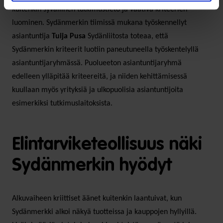
kuitenkin syvällinen tutkimustieto ja vaativa kriteerien
luominen. Sydänmerkin tiimissä mukana työskennellyt
asiantuntija
Tuija Pusa
Sydänliitosta toteaa, että
Sydänmerkin kriteerit luotiin paneutuneella työskentelyllä
asiantuntijaryhmässä. Puolueeton asiantuntijaryhmä
edelleen ylläpitää kriteereitä, ja niiden kehittämisessä
kuullaan myös yrityksiä ja ulkopuolisia asiantuntijoita
esimerkiksi tutkimuslaitoksista.
Elintarviketeollisuus näki
Sydänmerkin hyödyt
Alkuvaiheen kriittiset äänet kuitenkin laantuivat, kun
Sydänmerkki alkoi näkyä tuotteissa ja kauppojen hyllyillä.