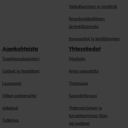
Vaikuttaminen ja viestintä
Ilmastoystävällinen
järjestötoiminta
Innovaatiot ja kehittäminen
Ajankohtaista
Yhteystiedot
Tapahtumakalenteri
Medialle
Uutiset ja tiedotteet
Anna palautetta
Lausunnot
Tietosuoja
Viikon puheenaihe
Saavutettavuus
Julkaisut
Yhdenvertaisen ja
turvallisemman tilan
Tutkimus
periaatteet