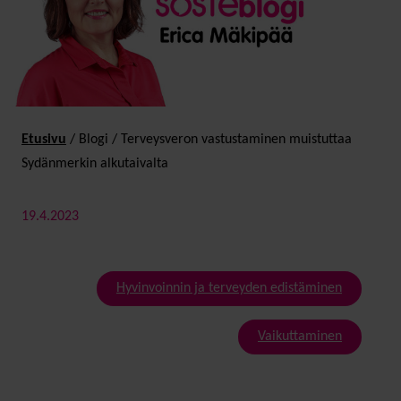
Etusivu
/
Blogi
/
Terveys­veron vastus­taminen muistuttaa
Sydän­merkin alkutaivalta
19.4.2023
Hyvinvoinnin ja terveyden edistäminen
Vaikuttaminen