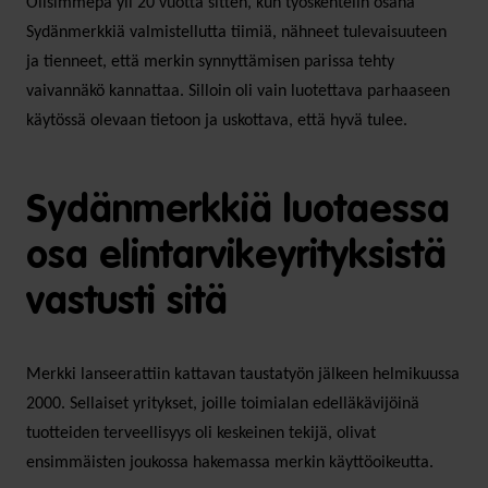
Olisimmepa yli 20 vuotta sitten, kun työskentelin osana
Sydänmerkkiä valmistellutta tiimiä, nähneet tulevaisuuteen
ja tienneet, että merkin synnyttämisen parissa tehty
vaivannäkö kannattaa. Silloin oli vain luotettava parhaaseen
käytössä olevaan tietoon ja uskottava, että hyvä tulee.
Sydänmerkkiä luotaessa
osa elintarvikeyrityksistä
vastusti sitä
Merkki lanseerattiin kattavan taustatyön jälkeen helmikuussa
2000. Sellaiset yritykset, joille toimialan edelläkävijöinä
tuotteiden terveellisyys oli keskeinen tekijä, olivat
ensimmäisten joukossa hakemassa merkin käyttöoikeutta.