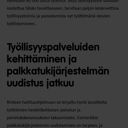
vähintään 60 000 uutta työllistä. Jotta työllisyysaste saadaan
nostettua tähän tavoitteeseen, tarvitaan paljon konkreettisia
työllisyystoimia ja panostamista nyt työttömänä olevien
työllistymiseen.
Työllisyyspalveluiden
kehittäminen ja
palkkatukijärjestelmän
uudistus jatkuu
Rinteen hallitusohjelmaan on kirjattu hyviä tavoitteita
työttömien henkilökohtaisen palvelun ja
palvelukokonaisuuksien takaamiseksi. Esimerkiksi
palkkatukijärjestelmän uudistaminen on tarpeen, ja