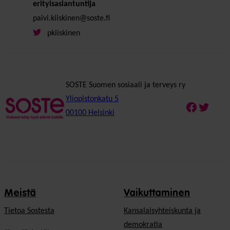
erityisasiantuntija
paivi.kiiskinen@soste.fi
pkiiskinen
SOSTE Suomen sosiaali ja terveys ry
Yliopistonkatu 5
Faceboo
Twitte
00100 Helsinki
Meistä
Vaikuttaminen
Tietoa Sostesta
Kansalaisyhteiskunta ja
demokratia