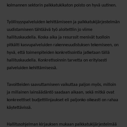
kolmannen sektorin palkkatukikaton poisto on hyvä uutinen.
Työllisyyspalveluiden kehittämiseen ja palkkatukijärjestelmän
uudistamiseen tähtäävä työ aloitettiin jo viime
hallituskaudella. Koska aika ja resurssit menivät tuolloin
pitkälti kasvupalveluiden rakenneuudistuksen tekemiseen, on
hyvä, että toimenpiteiden konkretisointia jatketaan tällä
hallituskaudella. Konkretisoinnin tarvetta on erityisesti
palveluiden kehittämisessä.
Tavoitteiden saavuttamiseen vaikuttaa paljon myös, milloin
ja millainen lainsäädäntö saadaan aikaan, sekä mitkä ovat
konkreettiset budjettilinjaukset eli paljonko oikeasti on rahaa
käytettävissä.
Hallitusohjelman kirjauksen mukaan palkkatukijärjestelmää