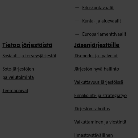
Eduskuntavaalit
Kunta- ja aluevaalit
Europarlamenttivaalit
Tietoa järjestöistä
Jäsenjärjestöille
Sosiaali- ja terveysjärjestöt
Jäsen­edut ja -palvelut
Sote-järjestöjen
Järjestön hyvä hallinto
palvelutoiminta
Vaikuttavuus järjestöissä
Teemapäivät
Ennakointi- ja strategiatyö
Järjestön rahoitus
Vaikuttaminen ja viestintä
Ilmastoystävällinen