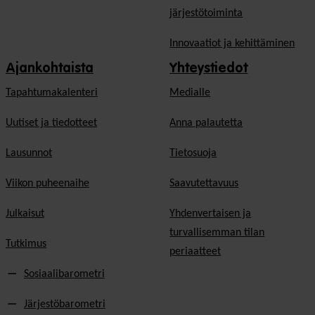
järjestötoiminta
Innovaatiot ja kehittäminen
Ajankohtaista
Yhteystiedot
Tapahtumakalenteri
Medialle
Uutiset ja tiedotteet
Anna palautetta
Lausunnot
Tietosuoja
Viikon puheenaihe
Saavutettavuus
Julkaisut
Yhdenvertaisen ja
turvallisemman tilan
Tutkimus
periaatteet
Sosiaalibarometri
Järjestöbarometri