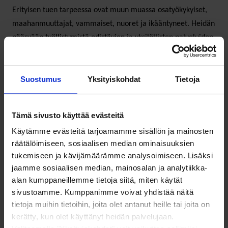
Erityisen tuen tarpeessa ovat muun muassa osatyökykyiset,
maahanmuuttajat, vammaiset, nuoret ja ikääntyneet. Heidän
pääsyään työllistymistä edistävien ja yksilöllisten palveluiden
piiriin luvataan tehostaa. Ohjelmassa on toimia, joita
kohdistetaan nuoriin, ikääntyneisiin ja maahanmuuttajiin,
Suostumus
Yksityiskohdat
Tietoja
mutta esimerkiksi vammaisten työllistymisen edistämisessä
konkreettiset toimet puuttuvat.
Tämä sivusto käyttää evästeitä
Hallitusohjelmassa tuodaan esiin, että sosiaalisesti kestävä
Käytämme evästeitä tarjoamamme sisällön ja mainosten
hyvinvointivaltio ottaa huomioon myös vammaisten
räätälöimiseen, sosiaalisen median ominaisuuksien
osallisuuden sekä mahdollisuudet itsenäiseen elämään,
tukemiseen ja kävijämäärämme analysoimiseen. Lisäksi
kouluttautumiseen ja työllistymiseen. Kaikki vammaiset eivät
jaamme sosiaalisen median, mainosalan ja analytiikka-
ole osatyökykyisiä. Onkin pidettävä huoli, että myös
alan kumppaneillemme tietoja siitä, miten käytät
vammaisten työllistymiseen etsitään konkreettisia toimia.
sivustoamme. Kumppanimme voivat yhdistää näitä
tietoja muihin tietoihin, joita olet antanut heille tai joita on
kerätty, kun olet käyttänyt heidän palvelujaan.