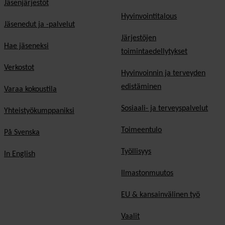
Jäsenjärjestöt
Hyvinvointitalous
Jäsenedut ja -palvelut
Järjestöjen
Hae jäseneksi
toimintaedellytykset
Verkostot
Hyvinvoinnin ja terveyden
edistäminen
Varaa kokoustila
Sosiaali- ja terveyspalvelut
Yhteistyökumppaniksi
Toimeentulo
På Svenska
Työllisyys
In English
Ilmastonmuutos
EU & kansainvälinen työ
Vaalit