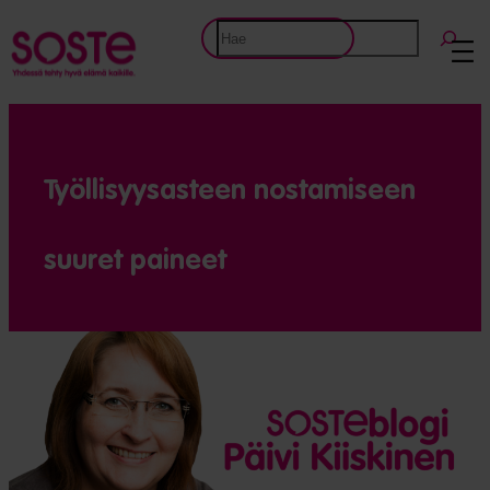
Etsi
Työllisyysasteen nostamiseen
suuret paineet