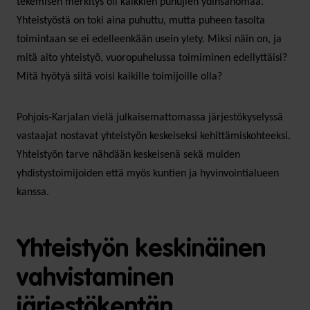
tekemisen merkitys oli kaikkien puhujien ydinsanomaa.
Yhteistyöstä on toki aina puhuttu, mutta puheen tasolta
toimintaan se ei edelleenkään usein ylety. Miksi näin on, ja
mitä aito yhteistyö, vuoropuhelussa toimiminen edellyttäisi?
Mitä hyötyä siitä voisi kaikille toimijoille olla?
Pohjois-Karjalan vielä julkaisemattomassa järjestökyselyssä
vastaajat nostavat yhteistyön keskeiseksi kehittämiskohteeksi.
Yhteistyön tarve nähdään keskeisenä sekä muiden
yhdistystoimijoiden että myös kuntien ja hyvinvointialueen
kanssa.
Yhteistyön keskinäinen
vahvistaminen
järjestökentän