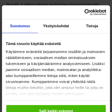
järjestö- ja kokemustiedon kerääminen hyvinvointialueilla,
miten valtakunnalliset järjestöt voivat toimia tämän tiedon
kokoamisen tukena ja miten rakennetaan kanavat, joissa
paikallinen ja alueellinen järjestö- ja kokemustieto muuttuu
Suostumus
Yksityiskohdat
Tietoja
valtakunnalliseksi ymmärrykseksi ja vaikuttamiseksi
kansallisella tasolla.
Tämä sivusto käyttää evästeitä
Käytämme evästeitä tarjoamamme sisällön ja mainosten
Tähän tarvitaan kokonaan uusia lähestymistapoja, vahvaa
räätälöimiseen, sosiaalisen median ominaisuuksien
vuoropuhelua ja yhteistä sopimista.
tukemiseen ja kävijämäärämme analysoimiseen. Lisäksi
jaamme sosiaalisen median, mainosalan ja analytiikka-
alan kumppaneillemme tietoja siitä, miten käytät
Hyvinvointialueista
sivustoamme. Kumppanimme voivat yhdistää näitä
tietoja muihin tietoihin, joita olet antanut heille tai joita on
huolimatta ihmiset
kerätty, kun olet käyttänyt heidän palvelujaan.
Valitsemalla "Yksityiskohdat" voit vaikuttaa sallimiisi
asuvat yhä kunnissa
evästeisiin.
Salli kaikki evästeet