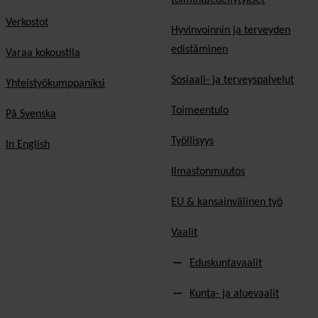
Verkostot
Hyvinvoinnin ja terveyden
edistäminen
Varaa kokoustila
Sosiaali- ja terveyspalvelut
Yhteistyökumppaniksi
Toimeentulo
På Svenska
Työllisyys
In English
Ilmastonmuutos
EU & kansainvälinen työ
Vaalit
Eduskuntavaalit
Kunta- ja aluevaalit