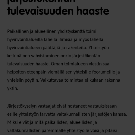
tulevaisuuden haaste
Paikallinen ja alueellinen yhdistyskenttä toimii
hyvinvointialueilla lähellä ihmisiä ja myös lähellä
hyvinvointialueen päättäjiä ja rakenteita. Yhteistyön
keskinäinen vahvistaminen onkin järjestökentän
tulevaisuuden haaste. Oman toimialueen viestin saa
helpoiten eteenpäin viemällä sen yhteisille foorumeille ja
yhteisiin pöytiin. Vaikuttavaa toimintaa ei kukaan rakenna
yksin.
Järjestökyselyn vastaajat eivät nostaneet vastauksissaan
esille yhteistyön tarvetta valtakunnallisten järjestöjen kanssa.
Miksi eivät ja mitä paikallisten, alueellisten ja
valtakunnallisten paremmalle yhteistyölle voisi ja pitäisi