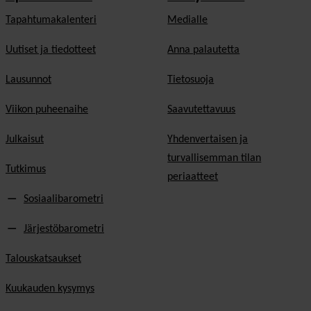
Tapahtumakalenteri
Medialle
Uutiset ja tiedotteet
Anna palautetta
Lausunnot
Tietosuoja
Viikon puheenaihe
Saavutettavuus
Julkaisut
Yhdenvertaisen ja
turvallisemman tilan
Tutkimus
periaatteet
Sosiaalibarometri
Järjestöbarometri
Talouskatsaukset
Kuukauden kysymys