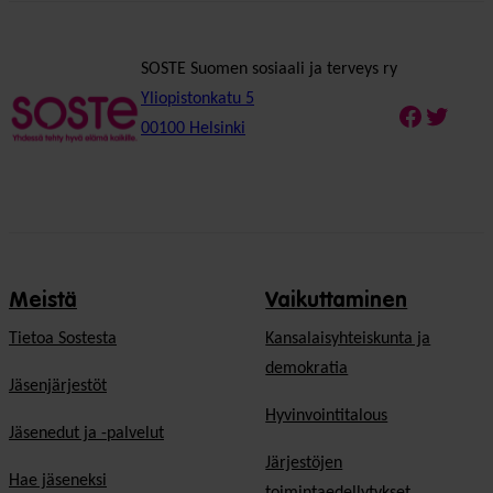
SOSTE Suomen sosiaali ja terveys ry
Yliopistonkatu 5
Faceboo
Twitte
00100 Helsinki
Meistä
Vaikuttaminen
Tietoa Sostesta
Kansalaisyhteiskunta ja
demokratia
Jäsenjärjestöt
Hyvinvointitalous
Jäsenedut ja -palvelut
Järjestöjen
Hae jäseneksi
toimintaedellytykset