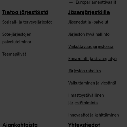
Europarlamenttivaalit
Tietoa järjestöistä
Jäsenjärjestöille
Sosiaali- ja terveysjärjestöt
Jäsen­edut ja -palvelut
Sote-järjestöjen
Järjestön hyvä hallinto
palvelutoiminta
Vaikuttavuus järjestöissä
Teemapäivät
Ennakointi- ja strategiatyö
Järjestön rahoitus
Vaikuttaminen ja viestintä
Ilmastoystävällinen
järjestötoiminta
Innovaatiot ja kehittäminen
Ajankohtaista
Yhteystiedot