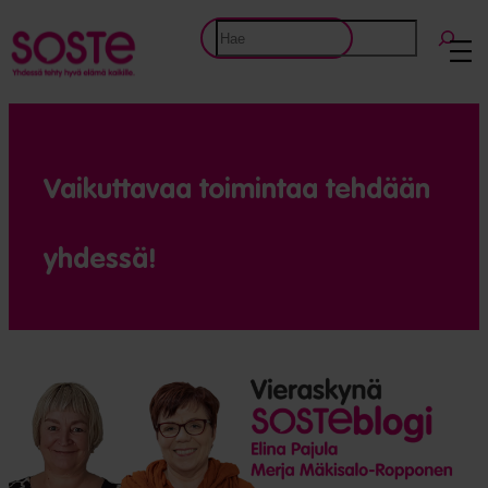
Etsi
Vaikuttavaa toimintaa tehdään
yhdessä!