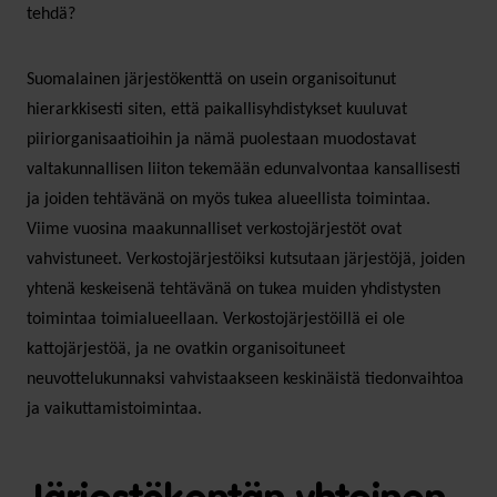
tehdä?
Suomalainen järjestökenttä on usein organisoitunut
hierarkkisesti siten, että paikallisyhdistykset kuuluvat
piiriorganisaatioihin ja nämä puolestaan muodostavat
valtakunnallisen liiton tekemään edunvalvontaa kansallisesti
ja joiden tehtävänä on myös tukea alueellista toimintaa.
Viime vuosina maakunnalliset verkostojärjestöt ovat
vahvistuneet. Verkostojärjestöiksi kutsutaan järjestöjä, joiden
yhtenä keskeisenä tehtävänä on tukea muiden yhdistysten
toimintaa toimialueellaan. Verkostojärjestöillä ei ole
kattojärjestöä, ja ne ovatkin organisoituneet
neuvottelukunnaksi vahvistaakseen keskinäistä tiedonvaihtoa
ja vaikuttamistoimintaa.