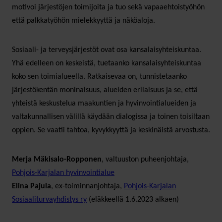
motivoi järjestöjen toimijoita ja tuo sekä vapaaehtoistyöhön
että palkkatyöhön mielekkyyttä ja näköaloja.
Sosiaali- ja terveysjärjestöt ovat osa kansalaisyhteiskuntaa.
Yhä edelleen on keskeistä, tuetaanko kansalaisyhteiskuntaa
koko sen toimialueella. Ratkaisevaa on, tunnistetaanko
järjestökentän moninaisuus, alueiden erilaisuus ja se, että
yhteistä keskustelua maakuntien ja hyvinvointialueiden ja
valtakunnallisen välillä käydään dialogissa ja toinen toisiltaan
oppien. Se vaatii tahtoa, kyvykkyyttä ja keskinäistä arvostusta.
Merja Mäkisalo-Ropponen
, valtuuston puheenjohtaja,
Pohjois-Karjalan hyvinvointialue
Elina Pajula
, ex-toiminnanjohtaja,
Pohjois-Karjalan
Sosiaaliturvayhdistys ry
(eläkkeellä 1.6.2023 alkaen)