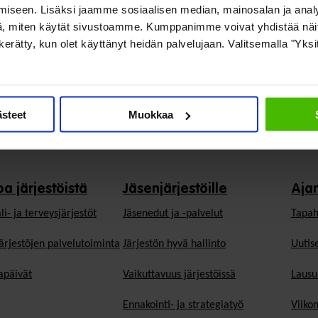
iseen. Lisäksi jaamme sosiaalisen median, mainosalan ja analy
, miten käytät sivustoamme. Kumppanimme voivat yhdistää näitä t
on kerätty, kun olet käyttänyt heidän palvelujaan. Valitsemalla "Yks
ästeet
Muokkaa
oa järjestöistä
Jäsenjärjestöille
Aja
li- ja terveysjärjestöt
Jäsen­edut ja -palvelut
Tapah
ärjestöjen palvelutoiminta
Järjestön hyvä hallinto
Uutise
päivät
Vaikuttavuus järjestöissä
Lausu
Ennakointi- ja strategiatyö
Viiko