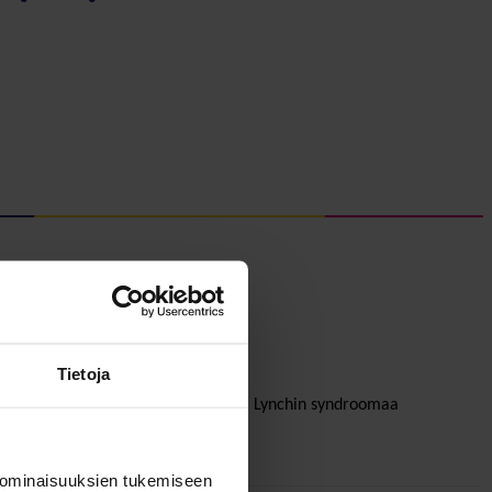
Tietoja
potilaiden ja heidän läheistensä sekä Lynchin syndroomaa
sta.
 ominaisuuksien tukemiseen