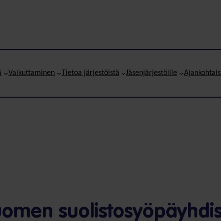
ä
Vaikuttaminen
Tietoa järjestöistä
Jäsenjärjestöille
Ajankohtais
uomen suolistosyöpäyhdis