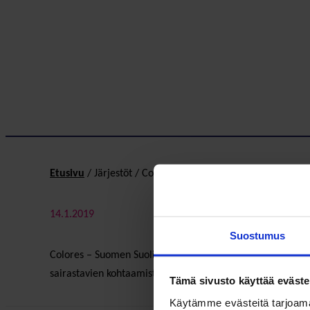
Etusivu
/
Järjestöt
/
Colores – Suomen suolistosyöpäyhdist
14.1.2019
Suostumus
Colores – Suomen Suolistosyöpäyhdistys ry on valtakunnall
sairastavien kohtaamisten mahdollistaminen ja neuvonta. 
Tämä sivusto käyttää eväste
Käytämme evästeitä tarjoama