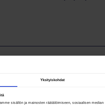
ys ry
Yksityiskohdat
inen potilasjärjestö. Coloresin toiminnan tarkoitus on suolistosyöpä
Vertaistuki ja tiedon saanti tukee parempaa selviytymistä syöpätaudi
itä
mme sisällön ja mainosten räätälöimiseen, sosiaalisen median