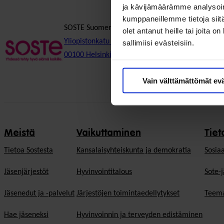
ja kävijämäärämme analysoim
kumppaneillemme tietoja siitä
SOSTE Suomen sosiaali ja terveys ry
olet antanut heille tai joita 
Yliopistonkatu 5
sallimiisi evästeisiin.
00100 Helsinki
Vain välttämättömät ev
Meistä
Vaikuttaminen
Tiet
Tietoa Sostesta
Kansalaisyhteiskunta ja demokratia
Sosiaa
Jäsenjärjestöt
Hyvinvointitalous
Sote-j
Jäsenedut ja -palvelut
Järjestöjen toimintaedellytykset
Teema
Hae jäseneksi
Hyvinvoinnin ja terveyden edistäminen