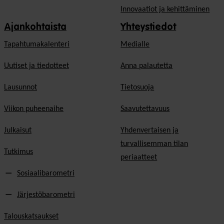
Innovaatiot ja kehittäminen
Ajankohtaista
Yhteystiedot
Tapahtumakalenteri
Medialle
Uutiset ja tiedotteet
Anna palautetta
Lausunnot
Tietosuoja
Viikon puheenaihe
Saavutettavuus
Julkaisut
Yhdenvertaisen ja
turvallisemman tilan
Tutkimus
periaatteet
Sosiaalibarometri
Järjestöbarometri
Talouskatsaukset