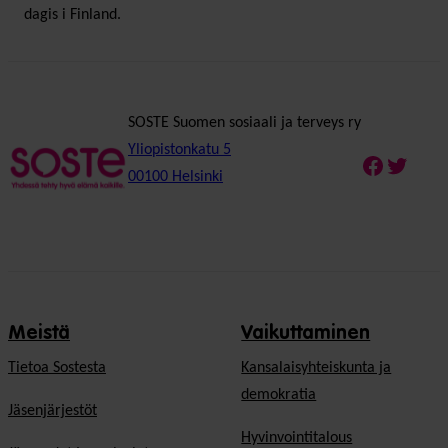
dagis i Finland.
SOSTE Suomen sosiaali ja terveys ry
Yliopistonkatu 5
Faceboo
Twitte
00100 Helsinki
Meistä
Vaikuttaminen
Tietoa Sostesta
Kansalaisyhteiskunta ja
demokratia
Jäsenjärjestöt
Hyvinvointitalous