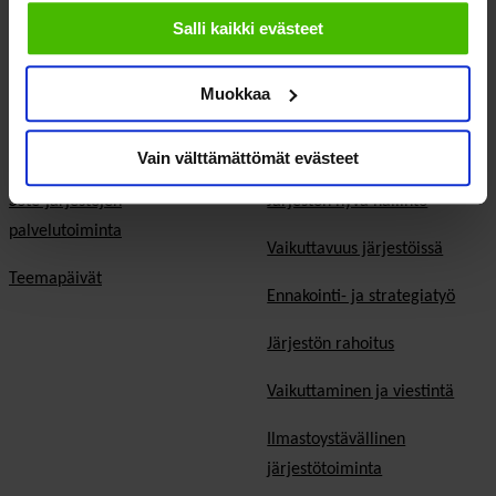
evästeisiin.
Salli kaikki evästeet
Kunta- ja aluevaalit
Europarlamenttivaalit
Muokkaa
Tietoa järjestöistä
Jäsenjärjestöille
Sosiaali- ja terveysjärjestöt
Jäsen­edut ja -palvelut
Vain välttämättömät evästeet
Sote-järjestöjen
Järjestön hyvä hallinto
palvelutoiminta
Vaikuttavuus järjestöissä
Teemapäivät
Ennakointi- ja strategiatyö
Järjestön rahoitus
Vaikuttaminen ja viestintä
Ilmastoystävällinen
järjestötoiminta