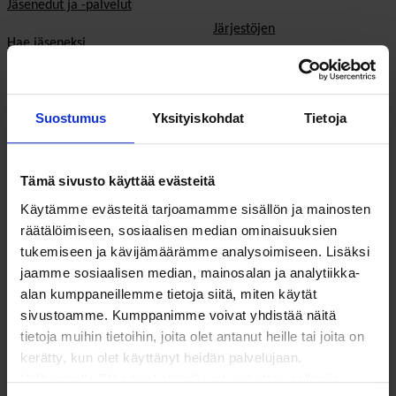
Jäsenedut ja -palvelut
Järjestöjen
Hae jäseneksi
toimintaedellytykset
Verkostot
Hyvinvoinnin ja terveyden
edistäminen
Suostumus
Yksityiskohdat
Tietoja
Varaa kokoustila
Sosiaali- ja terveyspalvelut
Yhteistyökumppaniksi
Tämä sivusto käyttää evästeitä
Toimeentulo
På Svenska
Käytämme evästeitä tarjoamamme sisällön ja mainosten
Työllisyys
räätälöimiseen, sosiaalisen median ominaisuuksien
In English
tukemiseen ja kävijämäärämme analysoimiseen. Lisäksi
Ilmastonmuutos
jaamme sosiaalisen median, mainosalan ja analytiikka-
alan kumppaneillemme tietoja siitä, miten käytät
EU & kansainvälinen työ
sivustoamme. Kumppanimme voivat yhdistää näitä
tietoja muihin tietoihin, joita olet antanut heille tai joita on
Vaalit
kerätty, kun olet käyttänyt heidän palvelujaan.
Valitsemalla "Yksityiskohdat" voit vaikuttaa sallimiisi
Eduskuntavaalit