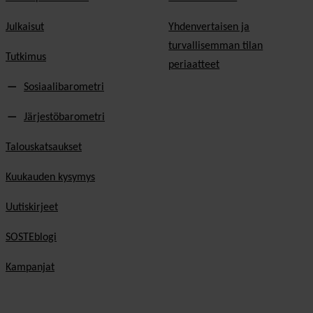
Julkaisut
Yhdenvertaisen ja
turvallisemman tilan
Tutkimus
periaatteet
Sosiaalibarometri
Järjestöbarometri
Talouskatsaukset
Kuukauden kysymys
Uutiskirjeet
SOSTEblogi
Kampanjat