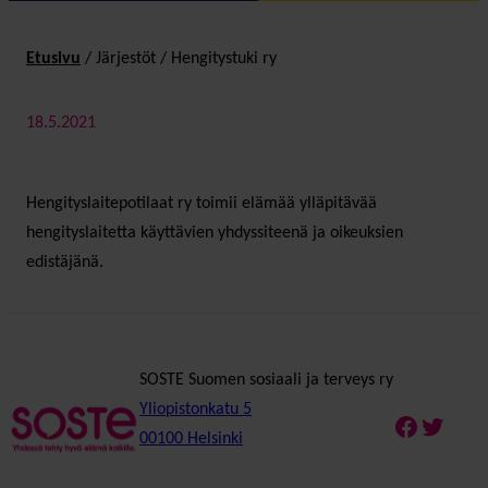
Etusivu
/
Järjestöt
/
Hengitystuki ry
18.5.2021
Hengityslaitepotilaat ry toimii elämää ylläpitävää
hengityslaitetta käyttävien yhdyssiteenä ja oikeuksien
edistäjänä.
SOSTE Suomen sosiaali ja terveys ry
Yliopistonkatu 5
Faceboo
Twitte
00100 Helsinki