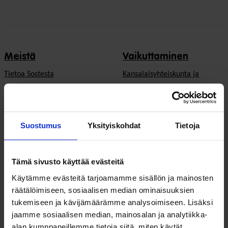
Meistä
Vaikuttaminen
Tietoa Sostesta
Kansalaisyhteiskunta ja
demokratia
Jäsenjärjestöt
Hyvinvointitalous
Jäsenedut ja -palvelut
Suostumus
Yksityiskohdat
Tietoja
Järjestöjen
Hae jäseneksi
toimintaedellytykset
Tämä sivusto käyttää evästeitä
Verkostot
Hyvinvoinnin ja terveyden
Käytämme evästeitä tarjoamamme sisällön ja mainosten
edistäminen
Varaa kokoustila
räätälöimiseen, sosiaalisen median ominaisuuksien
tukemiseen ja kävijämäärämme analysoimiseen. Lisäksi
Sosiaali- ja terveyspalvelut
Yhteistyökumppaniksi
jaamme sosiaalisen median, mainosalan ja analytiikka-
Toimeentulo
alan kumppaneillemme tietoja siitä, miten käytät
På Svenska