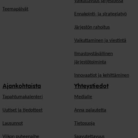
Vaikuttavuus järjestöissä
Teemapäivät
Ennakointi- ja strategiatyö
Järjestön rahoitus
Vaikuttaminen ja viestintä
Ilmastoystävällinen
järjestötoiminta
Innovaatiot ja kehittäminen
Ajankohtaista
Yhteystiedot
Tapahtumakalenteri
Medialle
Uutiset ja tiedotteet
Anna palautetta
Lausunnot
Tietosuoja
Viikon puheenaihe
Saavutettavuus