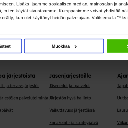
iseen. Lisäksi jaamme sosiaalisen median, mainosalan ja analy
, miten käytät sivustoamme. Kumppanimme voivat yhdistää näitä t
on kerätty, kun olet käyttänyt heidän palvelujaan. Valitsemalla "Yks
ästeet
Muokkaa
oa järjestöistä
Jäsenjärjestöille
Aja
li- ja terveysjärjestöt
Jäsen­edut ja -palvelut
Tapah
ärjestöjen palvelutoiminta
Järjestön hyvä hallinto
Uutise
päivät
Vaikuttavuus järjestöissä
Lausu
Ennakointi- ja strategiatyö
Viiko