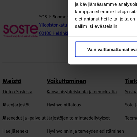
ja kävijämäärämme analysoim
kumppaneillemme tietoja siitä
SOSTE Suomen sosiaali ja terveys ry
olet antanut heille tai joita 
Yliopistonkatu 5
sallimiisi evästeisiin.
00100 Helsinki
Vain välttämättömät ev
Meistä
Vaikuttaminen
Tiet
Tietoa Sostesta
Kansalaisyhteiskunta ja demokratia
Sosiaa
Jäsenjärjestöt
Hyvinvointitalous
Sote-j
Jäsenedut ja -palvelut
Järjestöjen toimintaedellytykset
Teema
Hae jäseneksi
Hyvinvoinnin ja terveyden edistäminen