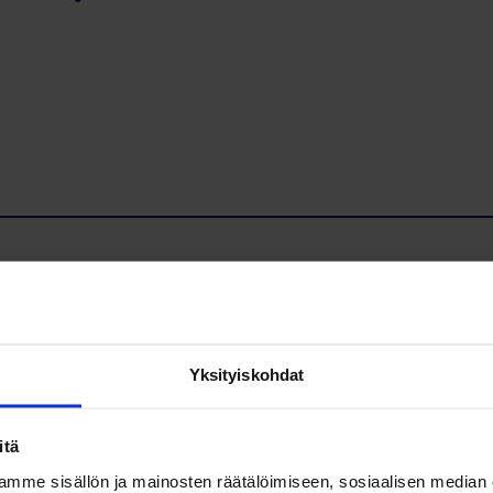
Yksityiskohdat
ntija- ja palvelujärjestö. Liitto valvoo ja edistää kaikenikäisten kuu
itä
mme sisällön ja mainosten räätälöimiseen, sosiaalisen median