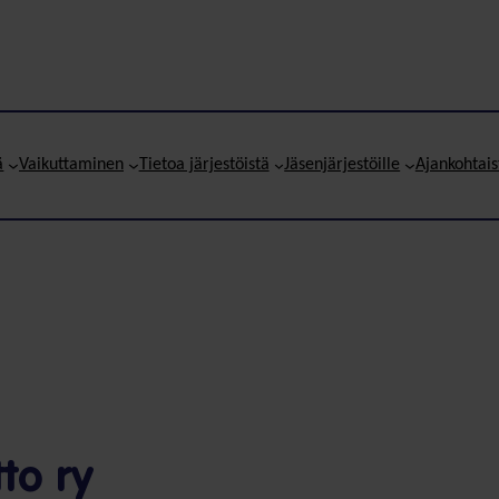
ä
Vaikuttaminen
Tietoa järjestöistä
Jäsenjärjestöille
Ajankohtais
tto ry