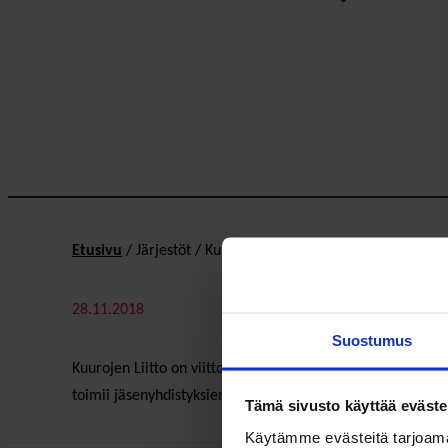
Etusivu
/
Järjestöt
/
Kuurojen Liitto ry
28.11.2018
Suostumus
Kuurojen Liitto on viittomakielisten kuurojen etu-, asiantu
toimii jäsenyhdistyksiensä kattojärjestönä.
Tämä sivusto käyttää eväste
Käytämme evästeitä tarjoama