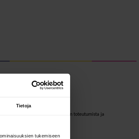
Tietoja
rojen yhdenvertaisten mahdollisuuksien toteutumista ja
 ominaisuuksien tukemiseen