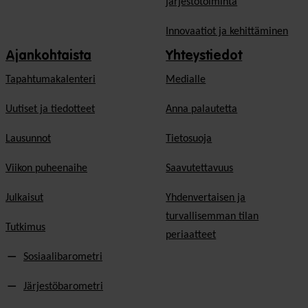
järjestötoiminta
Innovaatiot ja kehittäminen
Ajankohtaista
Yhteystiedot
Tapahtumakalenteri
Medialle
Uutiset ja tiedotteet
Anna palautetta
Lausunnot
Tietosuoja
Viikon puheenaihe
Saavutettavuus
Julkaisut
Yhdenvertaisen ja
turvallisemman tilan
Tutkimus
periaatteet
Sosiaalibarometri
Järjestöbarometri