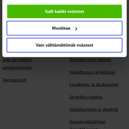
Eduskuntavaalit
evästeisiin.
Salli kaikki evästeet
Kunta- ja aluevaalit
Europarlamenttivaalit
Muokkaa
Tietoa järjestöistä
Jäsenjärjestöille
Vain välttämättömät evästeet
Sosiaali- ja terveysjärjestöt
Jäsen­edut ja -palvelut
Sote-järjestöjen
Järjestön hyvä hallinto
palvelutoiminta
Vaikuttavuus järjestöissä
Teemapäivät
Ennakointi- ja strategiatyö
Järjestön rahoitus
Vaikuttaminen ja viestintä
Ilmastoystävällinen