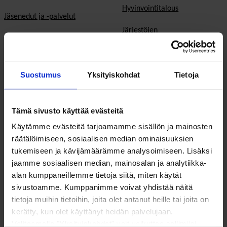
Hyvinvointitalous
Jäsenedut ja -palvelut
Järjestöjen
Hae jäseneksi
toimintaedellytykset
Verkostot
Hyvinvoinnin ja terveyden
Suostumus
Yksityiskohdat
Tietoja
edistäminen
Varaa kokoustila
Sosiaali- ja terveyspalvelut
Yhteistyökumppaniksi
Tämä sivusto käyttää evästeitä
Toimeentulo
På Svenska
Käytämme evästeitä tarjoamamme sisällön ja mainosten
räätälöimiseen, sosiaalisen median ominaisuuksien
Työllisyys
In English
tukemiseen ja kävijämäärämme analysoimiseen. Lisäksi
jaamme sosiaalisen median, mainosalan ja analytiikka-
Ilmastonmuutos
alan kumppaneillemme tietoja siitä, miten käytät
sivustoamme. Kumppanimme voivat yhdistää näitä
EU & kansainvälinen työ
tietoja muihin tietoihin, joita olet antanut heille tai joita on
Vaalit
kerätty, kun olet käyttänyt heidän palvelujaan.
Valitsemalla "Yksityiskohdat" voit vaikuttaa sallimiisi