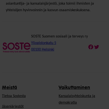
asiantuntija- ja kansalaisjärjestö, joka toimii ihmisten ja
yhteisöjen hyvinvoinnin ja kasvun osaamiskeskuksena.
SOSTE Suomen sosiaali ja terveys ry
Yliopistonkatu 5
Faceboo
Twitte
00100 Helsinki
Meistä
Vaikuttaminen
Tietoa Sostesta
Kansalaisyhteiskunta ja
demokratia
Jäsenjärjestöt