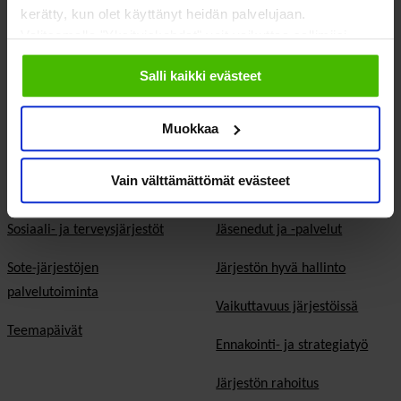
kerätty, kun olet käyttänyt heidän palvelujaan.
EU & kansainvälinen työ
Valitsemalla "Yksityiskohdat" voit vaikuttaa sallimiisi
Vaalit
evästeisiin.
Salli kaikki evästeet
Eduskuntavaalit
Muokkaa
Kunta- ja aluevaalit
Europarlamenttivaalit
Vain välttämättömät evästeet
Tietoa järjestöistä
Jäsenjärjestöille
Sosiaali- ja terveysjärjestöt
Jäsen­edut ja -palvelut
Sote-järjestöjen
Järjestön hyvä hallinto
palvelutoiminta
Vaikuttavuus järjestöissä
Teemapäivät
Ennakointi- ja strategiatyö
Järjestön rahoitus