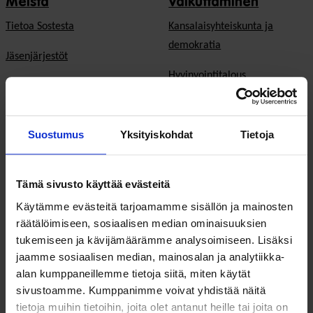
Meistä
Vaikuttaminen
Tietoa Sostesta
Kansalaisyhteiskunta ja
demokratia
Jäsenjärjestöt
Hyvinvointitalous
Jäsenedut ja -palvelut
Järjestöjen
Hae jäseneksi
toimintaedellytykset
Suostumus
Yksityiskohdat
Tietoja
Verkostot
Hyvinvoinnin ja terveyden
edistäminen
Varaa kokoustila
Tämä sivusto käyttää evästeitä
Sosiaali- ja terveyspalvelut
Käytämme evästeitä tarjoamamme sisällön ja mainosten
Yhteistyökumppaniksi
räätälöimiseen, sosiaalisen median ominaisuuksien
Toimeentulo
På Svenska
tukemiseen ja kävijämäärämme analysoimiseen. Lisäksi
jaamme sosiaalisen median, mainosalan ja analytiikka-
Työllisyys
In English
alan kumppaneillemme tietoja siitä, miten käytät
sivustoamme. Kumppanimme voivat yhdistää näitä
Ilmastonmuutos
tietoja muihin tietoihin, joita olet antanut heille tai joita on