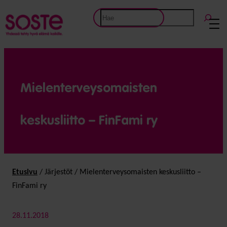
Etsi
Mielenterveysomaisten
keskusliitto – FinFami ry
Etusivu
/
Järjestöt
/
Mielenterveysomaisten keskusliitto –
FinFami ry
28.11.2018