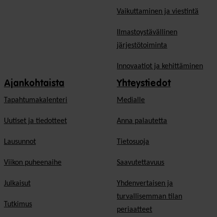
Vaikuttaminen ja viestintä
Ilmastoystävällinen
järjestötoiminta
Innovaatiot ja kehittäminen
Ajankohtaista
Yhteystiedot
Tapahtumakalenteri
Medialle
Uutiset ja tiedotteet
Anna palautetta
Lausunnot
Tietosuoja
Viikon puheenaihe
Saavutettavuus
Julkaisut
Yhdenvertaisen ja
turvallisemman tilan
Tutkimus
periaatteet