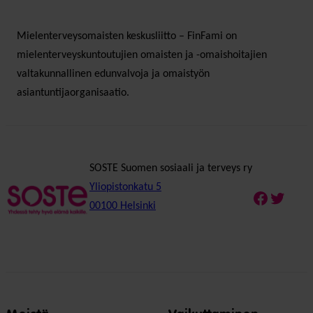
Mielenterveysomaisten keskusliitto – FinFami on
mielenterveyskuntoutujien omaisten ja -omaishoitajien
valtakunnallinen edunvalvoja ja omaistyön
asiantuntijaorganisaatio.
SOSTE Suomen sosiaali ja terveys ry
Yliopistonkatu 5
Faceboo
Twitte
00100 Helsinki