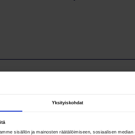
Yksityiskohdat
ideille. MiB on voittoa tavoittelematon yhdistys, joka tarjoaa erilai
itä
mme sisällön ja mainosten räätälöimiseen, sosiaalisen median