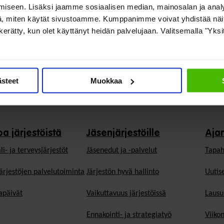
iseen. Lisäksi jaamme sosiaalisen median, mainosalan ja analy
, miten käytät sivustoamme. Kumppanimme voivat yhdistää näitä t
on kerätty, kun olet käyttänyt heidän palvelujaan. Valitsemalla "Yks
ästeet
Muokkaa
oa järjestöistä
Jäsenjärjestöille
Aja
li- ja terveysjärjestöt
Jäsen­edut ja -palvelut
Tapah
ärjestöjen palvelutoiminta
Järjestön hyvä hallinto
Uutise
päivät
Vaikuttavuus järjestöissä
Lausu
Ennakointi- ja strategiatyö
Viiko