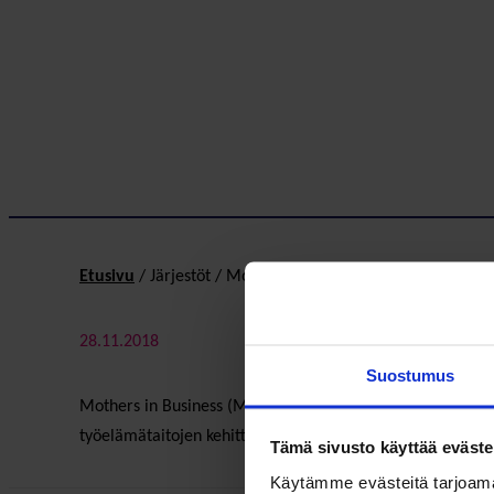
Etusivu
/
Järjestöt
/
Mothers in Business MiB ry
28.11.2018
Suostumus
Mothers in Business (MiB) on verkosto urasuuntautuneille ä
työelämätaitojen kehittämiseen.
Tämä sivusto käyttää eväste
Käytämme evästeitä tarjoama