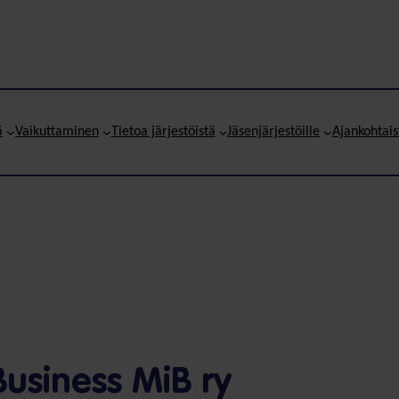
ä
Vaikuttaminen
Tietoa järjestöistä
Jäsenjärjestöille
Ajankohtais
Business MiB ry