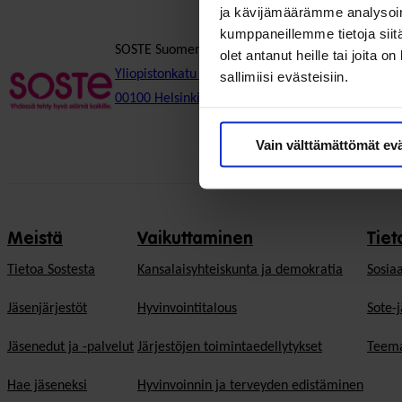
ja kävijämäärämme analysoim
kumppaneillemme tietoja siitä
SOSTE Suomen sosiaali ja terveys ry
olet antanut heille tai joita 
Yliopistonkatu 5
sallimiisi evästeisiin.
00100 Helsinki
Vain välttämättömät ev
Meistä
Vaikuttaminen
Tiet
Tietoa Sostesta
Kansalaisyhteiskunta ja demokratia
Sosiaa
Jäsenjärjestöt
Hyvinvointitalous
Sote-j
Jäsenedut ja -palvelut
Järjestöjen toimintaedellytykset
Teema
Hae jäseneksi
Hyvinvoinnin ja terveyden edistäminen