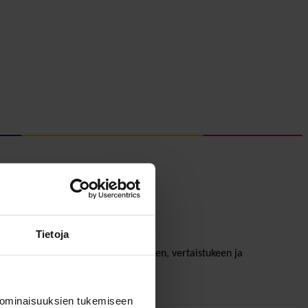
Tietoja
sia mahdollisuuksia verkostoitumiseen, vertaistukeen ja
 ominaisuuksien tukemiseen