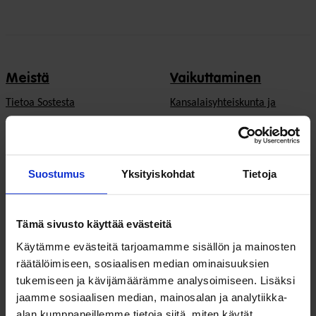
Meistä
Vaikuttaminen
Tietoa Sostesta
Kansalaisyhteiskunta ja
demokratia
Jäsenjärjestöt
Hyvinvointitalous
Jäsenedut ja -palvelut
Suostumus
Yksityiskohdat
Tietoja
Järjestöjen
Hae jäseneksi
toimintaedellytykset
Tämä sivusto käyttää evästeitä
Verkostot
Hyvinvoinnin ja terveyden
Käytämme evästeitä tarjoamamme sisällön ja mainosten
edistäminen
Varaa kokoustila
räätälöimiseen, sosiaalisen median ominaisuuksien
tukemiseen ja kävijämäärämme analysoimiseen. Lisäksi
Sosiaali- ja terveyspalvelut
Yhteistyökumppaniksi
jaamme sosiaalisen median, mainosalan ja analytiikka-
Toimeentulo
alan kumppaneillemme tietoja siitä, miten käytät
På Svenska