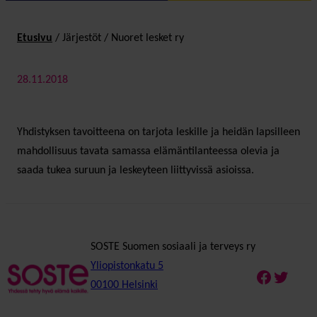
Etusivu
/
Järjestöt
/
Nuoret lesket ry
28.11.2018
Yhdistyksen tavoitteena on tarjota leskille ja heidän lapsilleen
mahdollisuus tavata samassa elämäntilanteessa olevia ja
saada tukea suruun ja leskeyteen liittyvissä asioissa.
SOSTE Suomen sosiaali ja terveys ry
Yliopistonkatu 5
Faceboo
Twitte
00100 Helsinki