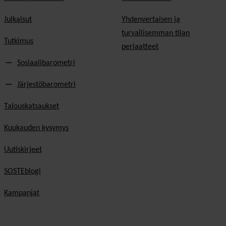
Julkaisut
Yhdenvertaisen ja
turvallisemman tilan
Tutkimus
periaatteet
Sosiaalibarometri
Järjestöbarometri
Talouskatsaukset
Kuukauden kysymys
Uutiskirjeet
SOSTEblogi
Kampanjat