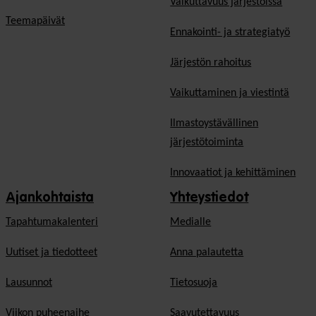
Vaikuttavuus järjestöissä
Teemapäivät
Ennakointi- ja strategiatyö
Järjestön rahoitus
Vaikuttaminen ja viestintä
Ilmastoystävällinen
järjestötoiminta
Innovaatiot ja kehittäminen
Ajankohtaista
Yhteystiedot
Tapahtumakalenteri
Medialle
Uutiset ja tiedotteet
Anna palautetta
Lausunnot
Tietosuoja
Viikon puheenaihe
Saavutettavuus