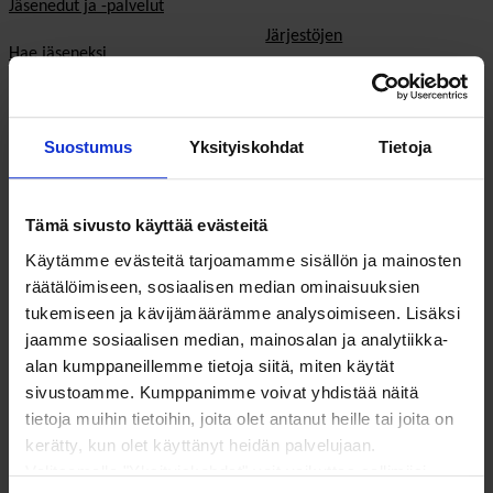
Jäsenedut ja -palvelut
Järjestöjen
Hae jäseneksi
toimintaedellytykset
Verkostot
Hyvinvoinnin ja terveyden
edistäminen
Suostumus
Yksityiskohdat
Tietoja
Varaa kokoustila
Sosiaali- ja terveyspalvelut
Yhteistyökumppaniksi
Tämä sivusto käyttää evästeitä
Toimeentulo
På Svenska
Käytämme evästeitä tarjoamamme sisällön ja mainosten
Työllisyys
räätälöimiseen, sosiaalisen median ominaisuuksien
In English
tukemiseen ja kävijämäärämme analysoimiseen. Lisäksi
Ilmastonmuutos
jaamme sosiaalisen median, mainosalan ja analytiikka-
alan kumppaneillemme tietoja siitä, miten käytät
EU & kansainvälinen työ
sivustoamme. Kumppanimme voivat yhdistää näitä
tietoja muihin tietoihin, joita olet antanut heille tai joita on
Vaalit
kerätty, kun olet käyttänyt heidän palvelujaan.
Valitsemalla "Yksityiskohdat" voit vaikuttaa sallimiisi
Eduskuntavaalit