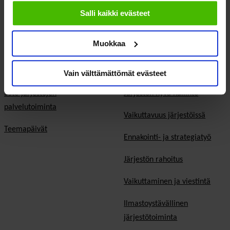
evästeisiin.
Salli kaikki evästeet
Kunta- ja aluevaalit
Europarlamenttivaalit
Muokkaa
Tietoa järjestöistä
Jäsenjärjestöille
Sosiaali- ja terveysjärjestöt
Jäsen­edut ja -palvelut
Vain välttämättömät evästeet
Sote-järjestöjen
Järjestön hyvä hallinto
palvelutoiminta
Vaikuttavuus järjestöissä
Teemapäivät
Ennakointi- ja strategiatyö
Järjestön rahoitus
Vaikuttaminen ja viestintä
Ilmastoystävällinen
järjestötoiminta