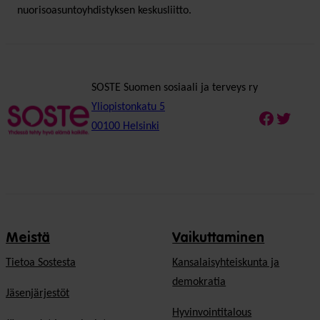
nuorisoasuntoyhdistyksen keskusliitto.
SOSTE Suomen sosiaali ja terveys ry
Yliopistonkatu 5
Faceboo
Twitte
00100 Helsinki
Meistä
Vaikuttaminen
Tietoa Sostesta
Kansalaisyhteiskunta ja
demokratia
Jäsenjärjestöt
Hyvinvointitalous