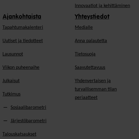
Innovaatiot ja kehittäminen
Ajankohtaista
Yhteystiedot
Tapahtumakalenteri
Medialle
Uutiset ja tiedotteet
Anna palautetta
Lausunnot
Tietosuoja
Viikon puheenaihe
Saavutettavuus
Julkaisut
Yhdenvertaisen ja
turvallisemman tilan
Tutkimus
periaatteet
Sosiaalibarometri
Järjestöbarometri
Talouskatsaukset