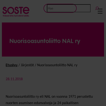
Etsi
Nuorisoasuntoliitto NAL ry
Etusivu
/
Järjestöt
/
Nuorisoasuntoliitto NAL ry
28.11.2018
Nuorisoasuntoliitto ry eli NAL on vuonna 1971 perustettu
nuorten asumisen edunvalvoja ja 24 paikallisen