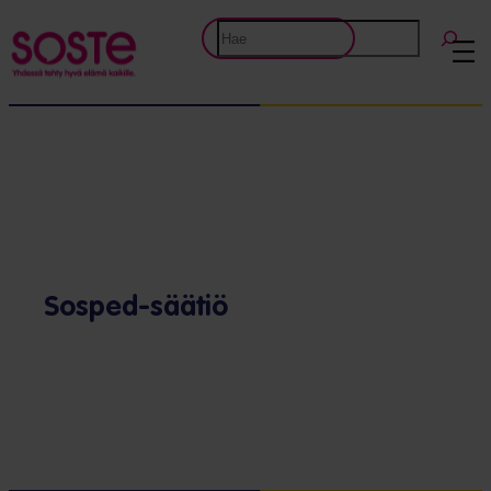
Etsi
Sosped-säätiö