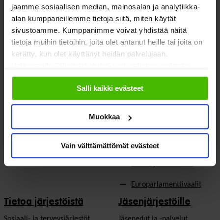
jaamme sosiaalisen median, mainosalan ja analytiikka-
Sosiaali- ja terveyspalvelut
Yhteistyökumppaniksi
alan kumppaneillemme tietoja siitä, miten käytät
sivustoamme. Kumppanimme voivat yhdistää näitä
Toimeentulo
På Svenska
tietoja muihin tietoihin, joita olet antanut heille tai joita on
kerätty, kun olet käyttänyt heidän palvelujaan.
Työllisyys
In English
Valitsemalla "Yksityiskohdat" voit vaikuttaa sallimiisi
evästeisiin.
Ilmastonmuutos
Salli kaikki evästeet
EU & kansainvälinen työ
Muokkaa
Vaalit
Eduskuntavaalit
Vain välttämättömät evästeet
Kunta- ja aluevaalit
Europarlamenttivaalit
Tietoa järjestöistä
Jäsenjärjestöille
Sosiaali- ja terveysjärjestöt
Jäsen­edut ja -palvelut