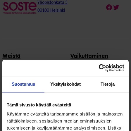
Yliopistonkatu 5
Faceboo
Twitte
00100 Helsinki
Meistä
Vaikuttaminen
Tietoa Sostesta
Kansalaisyhteiskunta ja
demokratia
Jäsenjärjestöt
Suostumus
Yksityiskohdat
Tietoja
Hyvinvointitalous
Jäsenedut ja -palvelut
Järjestöjen
Hae jäseneksi
Tämä sivusto käyttää evästeitä
toimintaedellytykset
Käytämme evästeitä tarjoamamme sisällön ja mainosten
Verkostot
Hyvinvoinnin ja terveyden
räätälöimiseen, sosiaalisen median ominaisuuksien
edistäminen
tukemiseen ja kävijämäärämme analysoimiseen. Lisäksi
Varaa kokoustila