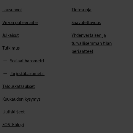
Lausunnot
Tietosuoja
Viikon puheenaihe
Saavutettavuus
Julkaisut
Yhdenvertaisen ja
turvallisemman tilan
Tutkimus
periaatteet
Sosiaalibarometri
Järjestöbarometri
Talouskatsaukset
Kuukauden kysymys
Uutiskirjeet
SOSTEblogi