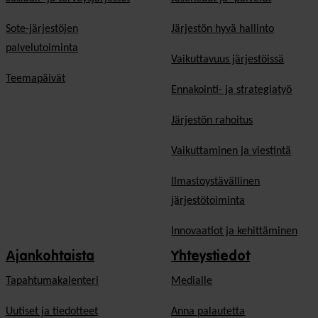
Sote-järjestöjen
Järjestön hyvä hallinto
palvelutoiminta
Vaikuttavuus järjestöissä
Teemapäivät
Ennakointi- ja strategiatyö
Järjestön rahoitus
Vaikuttaminen ja viestintä
Ilmastoystävällinen
järjestötoiminta
Innovaatiot ja kehittäminen
Ajankohtaista
Yhteystiedot
Tapahtumakalenteri
Medialle
Uutiset ja tiedotteet
Anna palautetta