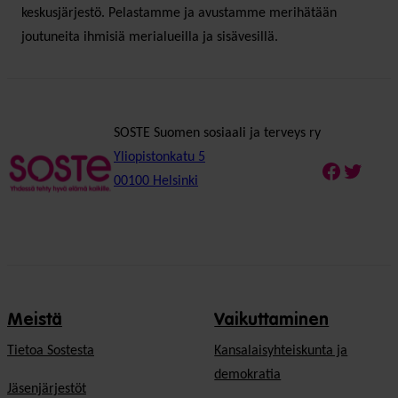
keskusjärjestö. Pelastamme ja avustamme merihätään
joutuneita ihmisiä merialueilla ja sisävesillä.
SOSTE Suomen sosiaali ja terveys ry
Yliopistonkatu 5
Faceboo
Twitte
00100 Helsinki
Meistä
Vaikuttaminen
Tietoa Sostesta
Kansalaisyhteiskunta ja
demokratia
Jäsenjärjestöt