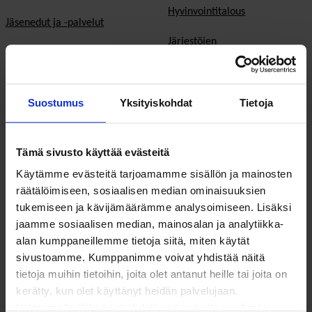
Hyvinvointitalous
Jäsenedut ja -palvelut
Järjestöjen
Hae jäseneksi
toimintaedellytykset
Verkostot
Hyvinvoinnin ja terveyden
Suostumus
Yksityiskohdat
Tietoja
edistäminen
Varaa kokoustila
Sosiaali- ja terveyspalvelut
Yhteistyökumppaniksi
Tämä sivusto käyttää evästeitä
Toimeentulo
På Svenska
Käytämme evästeitä tarjoamamme sisällön ja mainosten
räätälöimiseen, sosiaalisen median ominaisuuksien
Työllisyys
In English
tukemiseen ja kävijämäärämme analysoimiseen. Lisäksi
jaamme sosiaalisen median, mainosalan ja analytiikka-
Ilmastonmuutos
alan kumppaneillemme tietoja siitä, miten käytät
sivustoamme. Kumppanimme voivat yhdistää näitä
EU & kansainvälinen työ
tietoja muihin tietoihin, joita olet antanut heille tai joita on
Vaalit
kerätty, kun olet käyttänyt heidän palvelujaan.
Valitsemalla "Yksityiskohdat" voit vaikuttaa sallimiisi