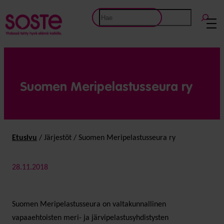
Etsi
Suomen Meripelastusseura ry
Etusivu
/
Järjestöt
/
Suomen Meripelastusseura ry
28.11.2018
Suomen Meripelastusseura on valtakunnallinen
vapaaehtoisten meri- ja järvipelastusyhdistysten