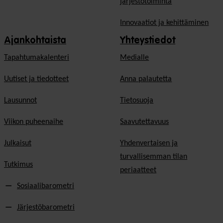
järjestötoiminta
Innovaatiot ja kehittäminen
Ajankohtaista
Yhteystiedot
Tapahtumakalenteri
Medialle
Uutiset ja tiedotteet
Anna palautetta
Lausunnot
Tietosuoja
Viikon puheenaihe
Saavutettavuus
Julkaisut
Yhdenvertaisen ja
turvallisemman tilan
Tutkimus
periaatteet
Sosiaalibarometri
Järjestöbarometri