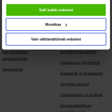
Eduskuntavaalit
evästeisiin.
Salli kaikki evästeet
Kunta- ja aluevaalit
Europarlamenttivaalit
Muokkaa
Tietoa järjestöistä
Jäsenjärjestöille
Vain välttämättömät evästeet
Sosiaali- ja terveysjärjestöt
Jäsen­edut ja -palvelut
Sote-järjestöjen
Järjestön hyvä hallinto
palvelutoiminta
Vaikuttavuus järjestöissä
Teemapäivät
Ennakointi- ja strategiatyö
Järjestön rahoitus
Vaikuttaminen ja viestintä
Ilmastoystävällinen