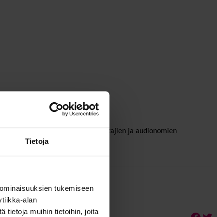
avoitteena on edistää terveydenhoitajien ja audionomien
Tietoja
 ominaisuuksien tukemiseen
tiikka-alan
ietoja muihin tietoihin, joita
Face
Twi