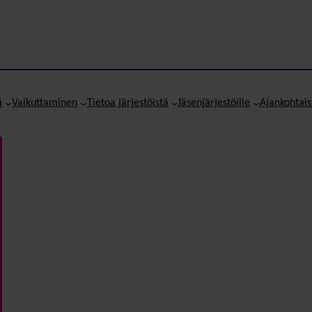
ä
Vaikuttaminen
Tietoa järjestöistä
Jäsenjärjestöille
Ajankohtais