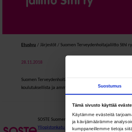
jaliitto Sthl ry
Etusivu
/
Järjestöt
/
Suomen Terveydenhoitajaliitto Sthl ry
28.11.2018
Suomen Terveydenhoitajaliitto STHL ry, Finlands Hälsovår
Suostumus
koulutuksellista ja ammatillista kehittymistä ja edunvalvo
Tämä sivusto käyttää eväste
Käytämme evästeitä tarjoama
SOSTE Suomen sosiaali ja terveys ry
ja kävijämäärämme analysoim
Yliopistonkatu 5
kumppaneillemme tietoja siitä