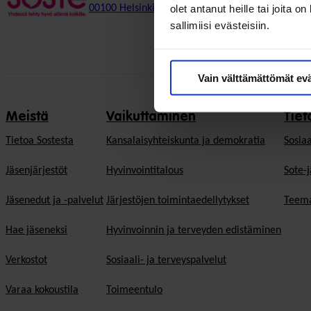
olet antanut heille tai joita 
00100 Helsinki
sallimiisi evästeisiin.
Vain välttämättömät ev
Meistä
Vaikuttaminen
Tiet
Tietoa Sostesta
Kansalaisyhteiskunta ja demokratia
Sosiaa
Jäsenjärjestöt
Hyvinvointitalous
Sote-j
Jäsenedut ja -palvelut
Järjestöjen toimintaedellytykset
Teema
Hae jäseneksi
Hyvinvoinnin ja terveyden edistäminen
Verkostot
Sosiaali- ja terveyspalvelut
Varaa kokoustila
Toimeentulo