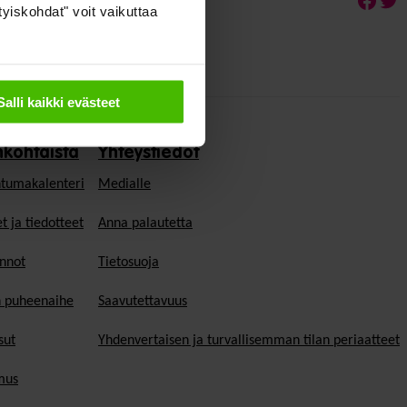
ityiskohdat" voit vaikuttaa
Salli kaikki evästeet
nkohtaista
Yhteystiedot
tumakalenteri
Medialle
t ja tiedotteet
Anna palautetta
nnot
Tietosuoja
n puheenaihe
Saavutettavuus
sut
Yhdenvertaisen ja turvallisemman tilan periaatteet
mus