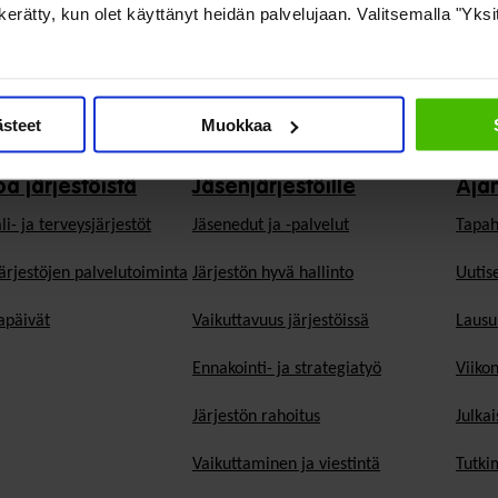
on kerätty, kun olet käyttänyt heidän palvelujaan. Valitsemalla "Yks
ästeet
Muokkaa
oa järjestöistä
Jäsenjärjestöille
Aja
li- ja terveysjärjestöt
Jäsen­edut ja -palvelut
Tapah
ärjestöjen palvelutoiminta
Järjestön hyvä hallinto
Uutise
päivät
Vaikuttavuus järjestöissä
Lausu
Ennakointi- ja strategiatyö
Viiko
Järjestön rahoitus
Julkai
Vaikuttaminen ja viestintä
Tutki