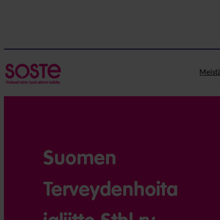
Meist
Suomen
Terveydenhoita