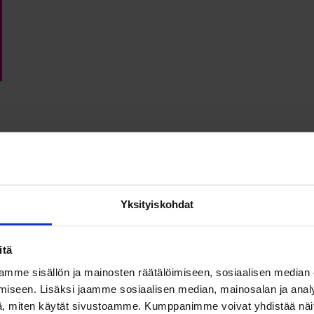
darförbund FHVF rf, on ainoa ammattijärjestö, jonka keskeisimpänä t
Yksityiskohdat
ntaa.
itä
mme sisällön ja mainosten räätälöimiseen, sosiaalisen median
iseen. Lisäksi jaamme sosiaalisen median, mainosalan ja analy
, miten käytät sivustoamme. Kumppanimme voivat yhdistää näitä t