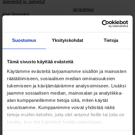
Jäsenedut ja -palvelut
Järjestöjen
Hae jäseneksi
toimintaedellytykset
Verkostot
Hyvinvoinnin ja terveyden
edistäminen
Suostumus
Yksityiskohdat
Tietoja
Varaa kokoustila
Sosiaali- ja terveyspalvelut
Yhteistyökumppaniksi
Tämä sivusto käyttää evästeitä
Toimeentulo
På Svenska
Käytämme evästeitä tarjoamamme sisällön ja mainosten
Työllisyys
räätälöimiseen, sosiaalisen median ominaisuuksien
In English
tukemiseen ja kävijämäärämme analysoimiseen. Lisäksi
Ilmastonmuutos
jaamme sosiaalisen median, mainosalan ja analytiikka-
alan kumppaneillemme tietoja siitä, miten käytät
EU & kansainvälinen työ
sivustoamme. Kumppanimme voivat yhdistää näitä
tietoja muihin tietoihin, joita olet antanut heille tai joita on
Vaalit
kerätty, kun olet käyttänyt heidän palvelujaan.
Valitsemalla "Yksityiskohdat" voit vaikuttaa sallimiisi
Eduskuntavaalit