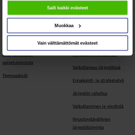
evästeisiin.
Salli kaikki evästeet
Kunta- ja aluevaalit
Europarlamenttivaalit
Muokkaa
Tietoa järjestöistä
Jäsenjärjestöille
Sosiaali- ja terveysjärjestöt
Jäsen­edut ja -palvelut
Vain välttämättömät evästeet
Sote-järjestöjen
Järjestön hyvä hallinto
palvelutoiminta
Vaikuttavuus järjestöissä
Teemapäivät
Ennakointi- ja strategiatyö
Järjestön rahoitus
Vaikuttaminen ja viestintä
Ilmastoystävällinen
järjestötoiminta