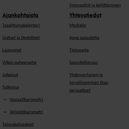
Innovaatiot ja kehittäminen
Ajankohtaista
Yhteystiedot
Tapahtumakalenteri
Medialle
Uutiset ja tiedotteet
Anna palautetta
Lausunnot
Tietosuoja
Viikon puheenaihe
Saavutettavuus
Julkaisut
Yhdenvertaisen ja
turvallisemman tilan
Tutkimus
periaatteet
Sosiaalibarometri
Järjestöbarometri
Talouskatsaukset