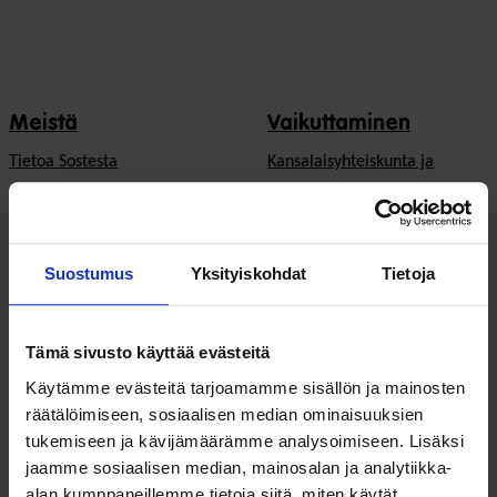
Meistä
Vaikuttaminen
Tietoa Sostesta
Kansalaisyhteiskunta ja
demokratia
Jäsenjärjestöt
Hyvinvointitalous
Jäsenedut ja -palvelut
Suostumus
Yksityiskohdat
Tietoja
Järjestöjen
Hae jäseneksi
toimintaedellytykset
Tämä sivusto käyttää evästeitä
Verkostot
Hyvinvoinnin ja terveyden
Käytämme evästeitä tarjoamamme sisällön ja mainosten
edistäminen
Varaa kokoustila
räätälöimiseen, sosiaalisen median ominaisuuksien
tukemiseen ja kävijämäärämme analysoimiseen. Lisäksi
Sosiaali- ja terveyspalvelut
Yhteistyökumppaniksi
jaamme sosiaalisen median, mainosalan ja analytiikka-
Toimeentulo
alan kumppaneillemme tietoja siitä, miten käytät
På Svenska