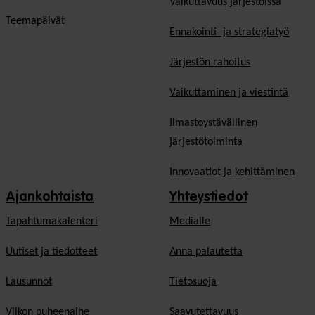
Vaikuttavuus järjestöissä
Teemapäivät
Ennakointi- ja strategiatyö
Järjestön rahoitus
Vaikuttaminen ja viestintä
Ilmastoystävällinen
järjestötoiminta
Innovaatiot ja kehittäminen
Ajankohtaista
Yhteystiedot
Tapahtumakalenteri
Medialle
Uutiset ja tiedotteet
Anna palautetta
Lausunnot
Tietosuoja
Viikon puheenaihe
Saavutettavuus