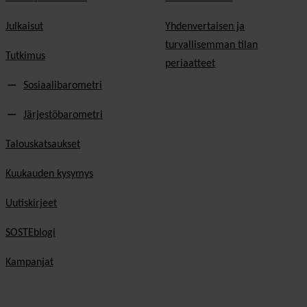
Julkaisut
Yhdenvertaisen ja
turvallisemman tilan
Tutkimus
periaatteet
Sosiaalibarometri
Järjestöbarometri
Talouskatsaukset
Kuukauden kysymys
Uutiskirjeet
SOSTEblogi
Kampanjat