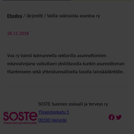
Etusivu
/
Järjestöt
/
Vailla vakinaista asuntoa ry
28.11.2018
Vva ry toimii kolmannella sektorilla asunnottomien
edunvalvojana vaikuttaen yksilötasolla kunkin asunnottoman
tilanteeseen sekä yhteiskunnallisella tasolla lainsäädäntöön.
SOSTE Suomen sosiaali ja terveys ry
Yliopistonkatu 5
Faceboo
Twitte
00100 Helsinki