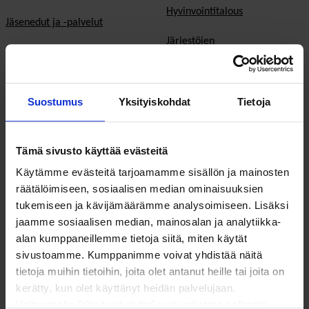
Hyvinvointitalous
Jäsenedut ja -palvelut
Järjestöjen
Hae jäseneksi
toimintaedellytykset
Verkostot
Hyvinvoinnin ja terveyden
Suostumus
Yksityiskohdat
Tietoja
edistäminen
Varaa kokoustila
Sosiaali- ja terveyspalvelut
Yhteistyökumppaniksi
Tämä sivusto käyttää evästeitä
Toimeentulo
På Svenska
Käytämme evästeitä tarjoamamme sisällön ja mainosten
räätälöimiseen, sosiaalisen median ominaisuuksien
Työllisyys
In English
tukemiseen ja kävijämäärämme analysoimiseen. Lisäksi
jaamme sosiaalisen median, mainosalan ja analytiikka-
Ilmastonmuutos
alan kumppaneillemme tietoja siitä, miten käytät
sivustoamme. Kumppanimme voivat yhdistää näitä
EU & kansainvälinen työ
tietoja muihin tietoihin, joita olet antanut heille tai joita on
Vaalit
kerätty, kun olet käyttänyt heidän palvelujaan.
Valitsemalla "Yksityiskohdat" voit vaikuttaa sallimiisi