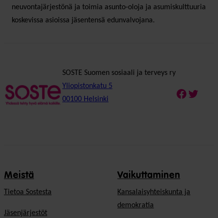
neuvontajärjestönä ja toimia asunto-oloja ja asumiskulttuuria
koskevissa asioissa jäsentensä edunvalvojana.
SOSTE Suomen sosiaali ja terveys ry
Yliopistonkatu 5
Faceboo
Twitte
00100 Helsinki
Meistä
Vaikuttaminen
Tietoa Sostesta
Kansalaisyhteiskunta ja
demokratia
Jäsenjärjestöt