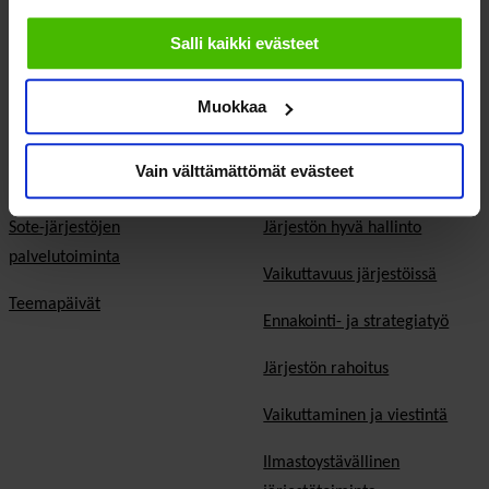
Eduskuntavaalit
evästeisiin.
Salli kaikki evästeet
Kunta- ja aluevaalit
Europarlamenttivaalit
Muokkaa
Tietoa järjestöistä
Jäsenjärjestöille
Vain välttämättömät evästeet
Sosiaali- ja terveysjärjestöt
Jäsen­edut ja -palvelut
Sote-järjestöjen
Järjestön hyvä hallinto
palvelutoiminta
Vaikuttavuus järjestöissä
Teemapäivät
Ennakointi- ja strategiatyö
Järjestön rahoitus
Vaikuttaminen ja viestintä
Ilmastoystävällinen