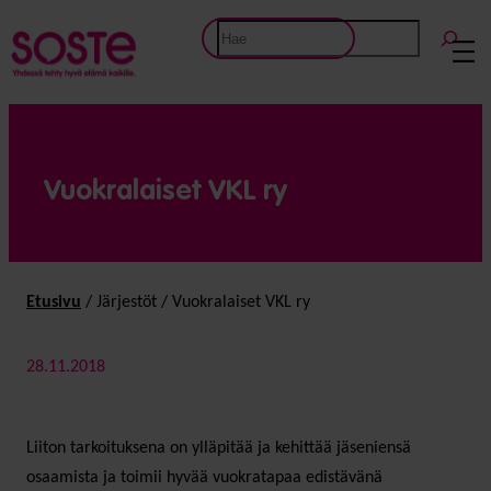
Etsi
Vuokralaiset VKL ry
Etusivu
/
Järjestöt
/
Vuokralaiset VKL ry
28.11.2018
Liiton tarkoituksena on ylläpitää ja kehittää jäseniensä
osaamista ja toimii hyvää vuokratapaa edistävänä