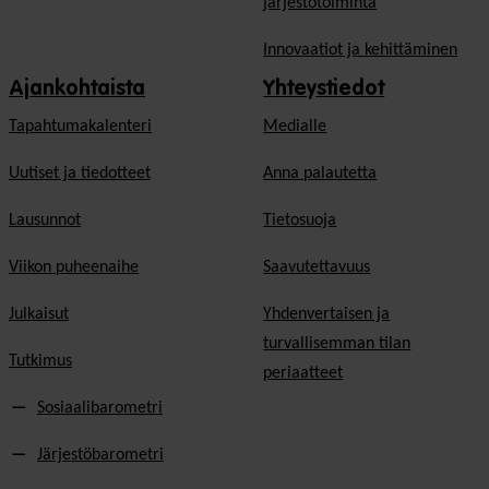
järjestötoiminta
Innovaatiot ja kehittäminen
Ajankohtaista
Yhteystiedot
Tapahtumakalenteri
Medialle
Uutiset ja tiedotteet
Anna palautetta
Lausunnot
Tietosuoja
Viikon puheenaihe
Saavutettavuus
Julkaisut
Yhdenvertaisen ja
turvallisemman tilan
Tutkimus
periaatteet
Sosiaalibarometri
Järjestöbarometri